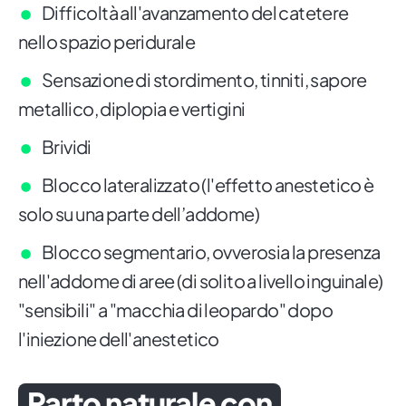
Difficoltà all'avanzamento del catetere
nello spazio peridurale
Sensazione di stordimento, tinniti, sapore
metallico, diplopia e vertigini
Brividi
Blocco lateralizzato (l'effetto anestetico è
solo su una parte dell’addome)
Blocco segmentario, ovverosia la presenza
nell'addome di aree (di solito a livello inguinale)
"sensibili" a "macchia di leopardo" dopo
l'iniezione dell'anestetico
Parto naturale con