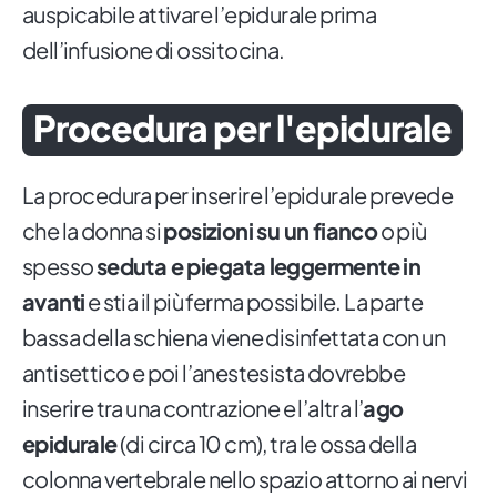
auspicabile attivare l’epidurale prima
dell’infusione di ossitocina.
Procedura per l'epidurale
La procedura per inserire l’epidurale prevede
che la donna si
posizioni su un fianco
o più
spesso
seduta e piegata leggermente in
avanti
e stia il più ferma possibile. La parte
bassa della schiena viene disinfettata con un
antisettico e poi l’anestesista dovrebbe
inserire tra una contrazione e l’altra l’
ago
epidurale
(di circa 10 cm), tra le ossa della
colonna vertebrale nello spazio attorno ai nervi