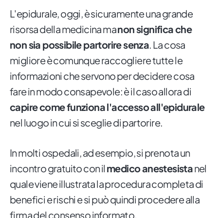
L'epidurale, oggi, è sicuramente una grande
risorsa della medicina ma
non significa che
non sia possibile partorire senza
. La cosa
migliore è comunque raccogliere tutte le
informazioni che servono per decidere cosa
fare in modo consapevole: è il caso allora di
capire come funziona l'accesso all'epidurale
nel luogo in cui si sceglie di partorire.
In molti ospedali, ad esempio, si prenota un
incontro gratuito con il
medico anestesista
nel
quale viene illustrata la procedura completa di
benefici e rischi e si può quindi procedere alla
firma del consenso informato.