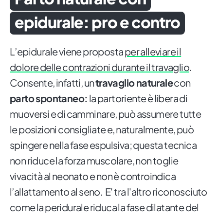
epidurale: pro e contro
L’epidurale viene proposta
per alleviare il
dolore delle contrazioni durante il travaglio
.
Consente, infatti, un
travaglio naturale
con
parto spontaneo:
la partoriente è libera di
muoversi e di camminare, può assumere tutte
le posizioni consigliate e, naturalmente, può
spingere nella fase espulsiva; questa tecnica
non riduce la forza muscolare, non toglie
vivacità al neonato e non è controindica
l’allattamento al seno. E' tra l'altro riconosciuto
come la peridurale riduca la fase dilatante del