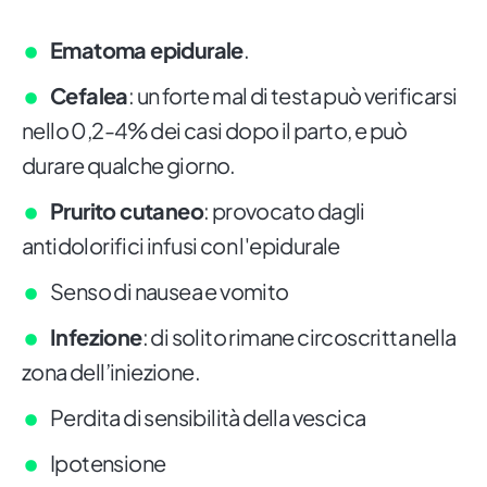
Ematoma epidurale
.
Cefalea
: un forte mal di testa può verificarsi
nello 0,2-4% dei casi dopo il parto, e può
durare qualche giorno.
Prurito cutaneo
: provocato dagli
antidolorifici infusi con l'epidurale
Senso di nausea e vomito
Infezione
: di solito rimane circoscritta nella
zona dell’iniezione.
Perdita di sensibilità della vescica
Ipotensione