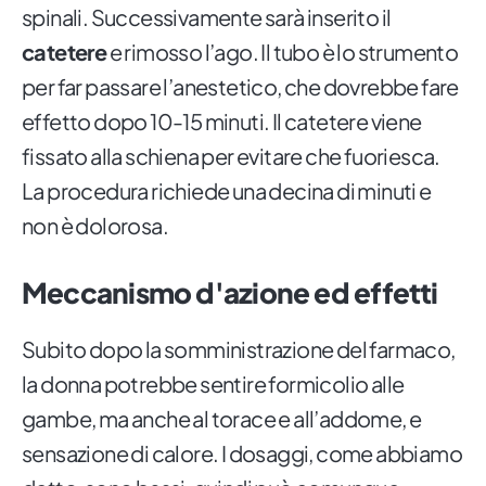
spinali. Successivamente sarà inserito il
catetere
e rimosso l’ago. Il tubo è lo strumento
per far passare l’anestetico, che dovrebbe fare
effetto dopo 10-15 minuti. Il catetere viene
fissato alla schiena per evitare che fuoriesca.
La procedura richiede una decina di minuti e
non è dolorosa.
Meccanismo d'azione ed effetti
Subito dopo la somministrazione del farmaco,
la donna potrebbe sentire formicolio alle
gambe, ma anche al torace e all’addome, e
sensazione di calore. I dosaggi, come abbiamo