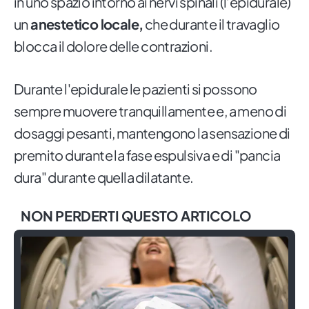
in uno spazio intorno ai nervi spinali (l’epidurale)
un
anestetico locale,
che durante il travaglio
blocca il dolore delle contrazioni.
Durante l'epidurale le pazienti si possono
sempre muovere tranquillamente e, a meno di
dosaggi pesanti, mantengono la sensazione di
premito durante la fase espulsiva e di "pancia
dura" durante quella dilatante.
NON PERDERTI QUESTO ARTICOLO