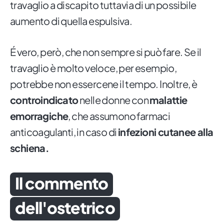
travaglio a discapito tuttavia di un possibile
aumento di quella espulsiva.
É vero, però, che non sempre si può fare. Se il
travaglio è molto veloce, per esempio,
potrebbe non essercene il tempo. Inoltre, è
controindicato
nelle donne con
malattie
emorragiche
, che assumono farmaci
anticoagulanti, in caso di
infezioni cutanee alla
schiena.
Il commento
dell'ostetrico