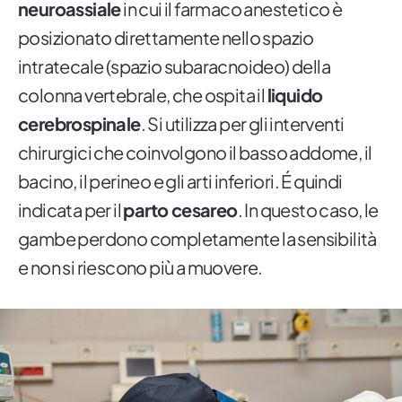
neuroassiale
in cui il farmaco anestetico è
posizionato direttamente nello spazio
intratecale (spazio subaracnoideo) della
colonna vertebrale, che ospita il
liquido
cerebrospinale
. Si utilizza per gli interventi
chirurgici che coinvolgono il basso addome, il
bacino, il perineo e gli arti inferiori. É quindi
indicata per il
parto cesareo
. In questo caso, le
gambe perdono completamente la sensibilità
e non si riescono più a muovere.