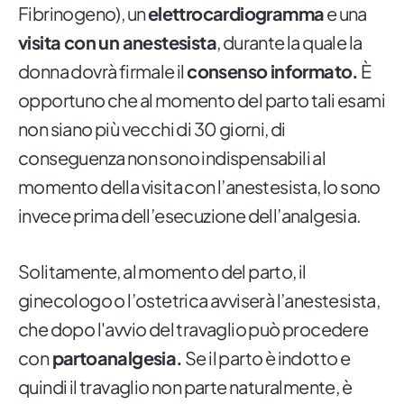
Fibrinogeno), un
elettrocardiogramma
e una
visita con un anestesista
, durante la quale la
donna dovrà firmale il
consenso informato.
È
opportuno che al momento del parto tali esami
non siano più vecchi di 30 giorni, di
conseguenza non sono indispensabili al
momento della visita con l’anestesista, lo sono
invece prima dell’esecuzione dell’analgesia.
Solitamente, al momento del parto, il
ginecologo o l’ostetrica avviserà l’anestesista,
che dopo l'avvio del travaglio può procedere
con
partoanalgesia.
Se il parto è indotto e
quindi il travaglio non parte naturalmente, è