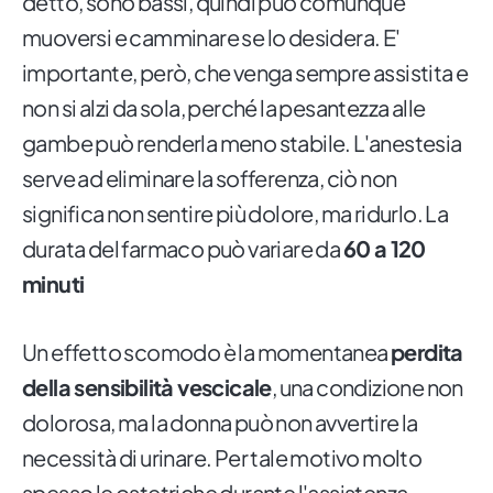
detto, sono bassi, quindi può comunque
muoversi e camminare se lo desidera. E'
importante, però, che venga sempre assistita e
non si alzi da sola, perché la pesantezza alle
gambe può renderla meno stabile. L'anestesia
serve ad eliminare la sofferenza, ciò non
significa non sentire più dolore, ma ridurlo. La
durata del farmaco può variare da
60 a 120
minuti
Un effetto scomodo è la momentanea
perdita
della sensibilità vescicale
, una condizione non
dolorosa, ma la donna può non avvertire la
necessità di urinare. Per tale motivo molto
spesso le ostetriche durante l'assistenza