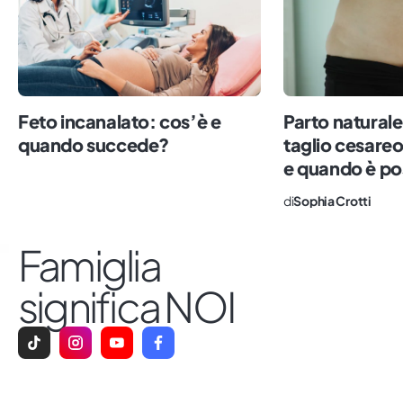
Feto incanalato: cos’è e
Parto natural
quando succede?
taglio cesareo
e quando è po
di
Sophia Crotti
Famiglia
significa NOI