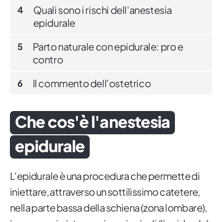
Quali sono i rischi dell'anestesia
4
epidurale
Parto naturale con epidurale: pro e
5
contro
Il commento dell'ostetrico
6
Che cos'è l'anestesia
epidurale
L'epidurale è una procedura che permette di
iniettare, attraverso un sottilissimo catetere,
nella parte bassa della schiena (zona lombare),