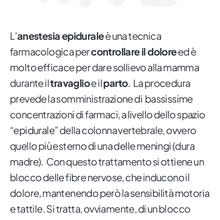
L’
anestesia epidurale
è una tecnica
farmacologica per
controllare il dolore
ed è
molto efficace per dare sollievo alla mamma
durante il
travaglio
e il
parto
. La procedura
prevede la somministrazione di bassissime
concentrazioni di farmaci, a livello dello spazio
“epidurale” della colonna vertebrale, ovvero
quello più esterno di una delle meningi (dura
madre). Con questo trattamento si ottiene un
blocco delle fibre nervose, che inducono il
dolore, mantenendo però la sensibilità motoria
e tattile. Si tratta, ovviamente, di un blocco