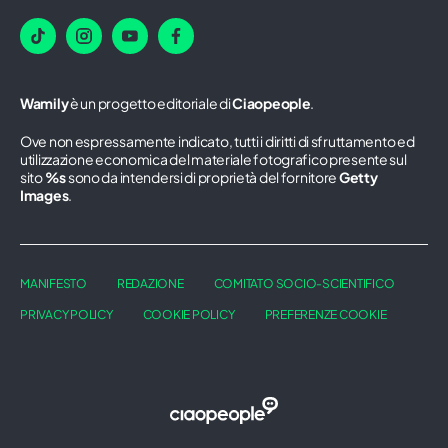
Wamily
è un progetto editoriale di
Ciaopeople
.
Ove non espressamente indicato, tutti i diritti di sfruttamento ed
utilizzazione economica del materiale fotografico presente sul
sito
%s
sono da intendersi di proprietà del fornitore
Getty
Images
.
MANIFESTO
REDAZIONE
COMITATO SOCIO-SCIENTIFICO
PRIVACY POLICY
COOKIE POLICY
PREFERENZE COOKIE