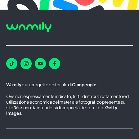
Wamily
è un progetto editoriale di
Ciaopeople
.
Ove non espressamente indicato, tutti i diritti di sfruttamento ed
utilizzazione economica del materiale fotografico presente sul
sito
%s
sono da intendersi di proprietà del fornitore
Getty
Images
.