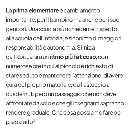
La
prima elementare
è cambiamento
importante, per il bambino ma anche per i suoi
genitori. Una scuola più richiedente, rispetto
alla scuola dell’infanzia, è sinonimo di maggiori
responsabilità e autonomia. Si inizia
dall’abituarsi a un
ritmo più faticoso
, con
numerose ore in cui al piccolo è richiesto di
stare seduto e mantenere l’attenzione, di avere
cura del proprio materiale, dall’astuccio ai
quaderni. É però un passaggio che non deve
affrontare da solo e che gli insegnanti sapranno
rendere graduale. Che cosa possiamo fare per
prepararlo?