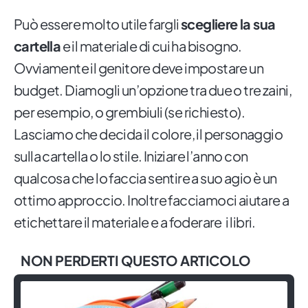
Può essere molto utile fargli
scegliere la sua
cartella
e il materiale di cui ha bisogno.
Ovviamente il genitore deve impostare un
budget. Diamogli un’opzione tra due o tre zaini,
per esempio, o grembiuli (se richiesto).
Lasciamo che decida il colore, il personaggio
sulla cartella o lo stile. Iniziare l’anno con
qualcosa che lo faccia sentire a suo agio è un
ottimo approccio. Inoltre facciamoci aiutare a
etichettare il materiale e a foderare i libri.
NON PERDERTI QUESTO ARTICOLO