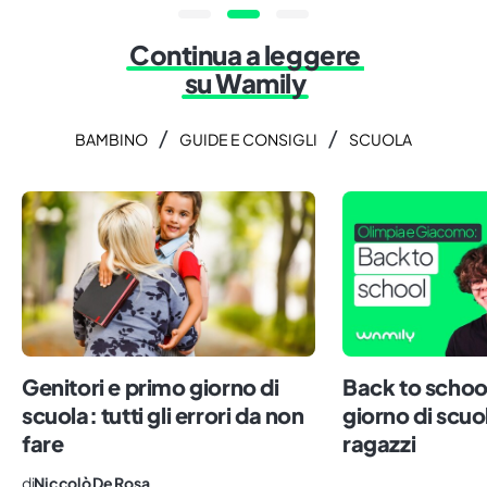
Continua a leggere
su Wamily
/
/
BAMBINO
GUIDE E CONSIGLI
SCUOLA
Genitori e primo giorno di
Back to school
scuola: tutti gli errori da non
giorno di scuo
fare
ragazzi
di
Niccolò De Rosa