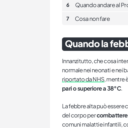
Quando andare al P
6
Cosa non fare
7
Quando la febb
Innanzitutto, che cosa int
normale nei neonati e nei b
riportato da NHS
, mentre 
pari o superiore a 38°C
.
La febbre alta può essere 
del corpo per
combattere 
comuni malattie infantili, c