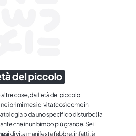
tà del piccolo
 altre cose, dall’età del piccolo
nei primi mesi di vita (così come in
patologia o da uno specifico disturbo) la
mante che in un bimbo più grande. Se il
mesi
di vita manifesta febbre, infatti, è