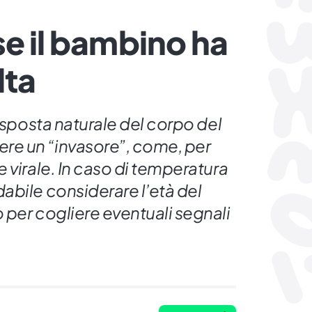
se il bambino ha
lta
risposta naturale del corpo del
re un “invasore”, come, per
 virale. In caso di temperatura
abile considerare l’età del
 per cogliere eventuali segnali
.