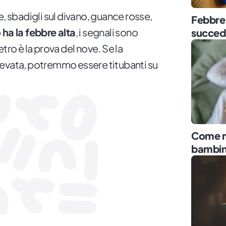
e, sbadigli sul divano, guance rosse,
Febbre 
 ha la febbre alta
, i segnali sono
succed
tro è la prova del nove. Se la
levata, potremmo essere titubanti su
Come mi
bambin