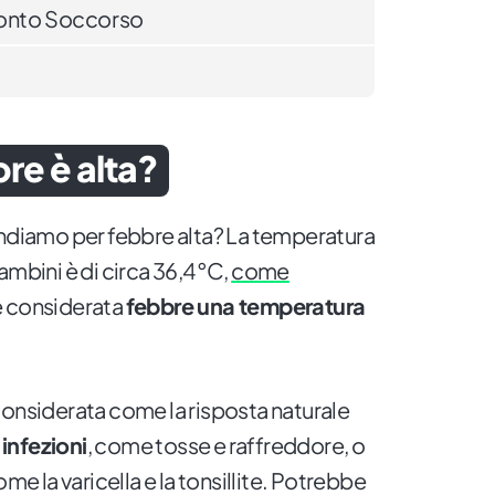
ronto Soccorso
re è alta?
endiamo per febbre alta? La temperatura
ambini è di circa 36,4°C,
come
è considerata
febbre una temperatura
considerata come la risposta naturale
infezioni
, come tosse e raffreddore, o
ome la varicella e la tonsillite. Potrebbe