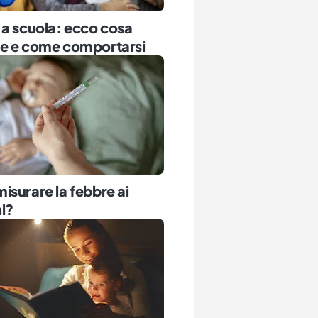
a scuola: ecco cosa
e e come comportarsi
surare la febbre ai
i?