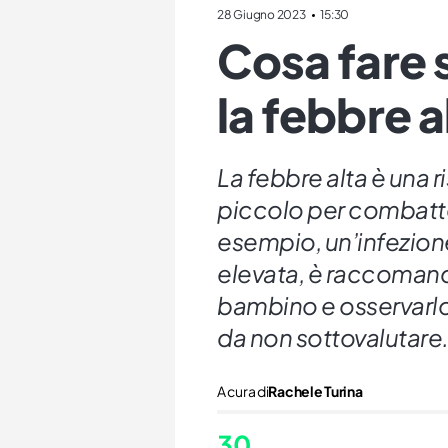
28 Giugno 2023
15:30
Cosa fare 
la febbre a
La febbre alta è una 
piccolo per combatte
esempio, un’infezione
elevata, è raccomand
bambino e osservarlo
da non sottovalutare
A cura di
Rachele Turina
30