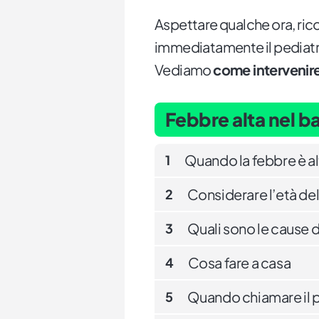
Aspettare qualche ora, ric
immediatamente il pediatr
Vediamo
come intervenire
Febbre alta nel 
Quando la febbre è al
1
Considerare l’età de
2
Quali sono le cause d
3
Cosa fare a casa
4
Quando chiamare il 
5