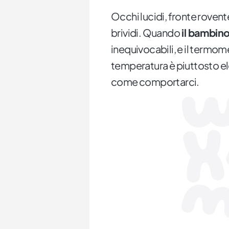
Occhi lucidi, fronte rovent
brividi. Quando
il bambino
inequivocabili, e il termome
temperatura è piuttosto e
come comportarci.