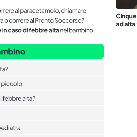
orrere al paracetamolo, chiamare
Cinque 
a o correre al Pronto Soccorso?
ad alta
 in caso di febbre alta
nel bambino.
bambino
ta?
l piccolo
i febbre alta?
pediatra