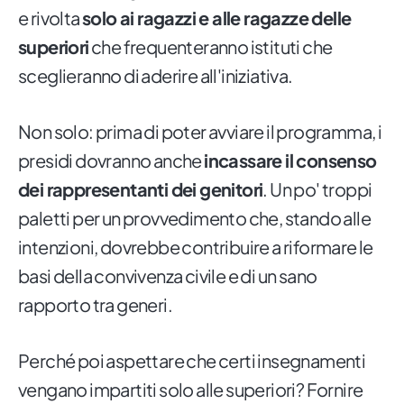
e rivolta
solo ai ragazzi e alle ragazze delle
superiori
che frequenteranno istituti che
sceglieranno di aderire all'iniziativa.
Non solo: prima di poter avviare il programma, i
presidi dovranno anche
incassare il consenso
dei rappresentanti dei genitori
. Un po' troppi
paletti per un provvedimento che, stando alle
intenzioni, dovrebbe contribuire a riformare le
basi della convivenza civile e di un sano
rapporto tra generi.
Perché poi aspettare che certi insegnamenti
vengano impartiti solo alle superiori? Fornire