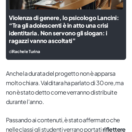
Violenza di genere, lo psicologo Lancini:
“Tra gli adolescenti è in atto una crisi
identitaria. Non servono gli slogan: i
ragazzi vanno ascoltati”
di
Rachele Turina
Anche la durata del progetto non è apparsa
molto chiara. Valditara ha parlato di 30 ore, ma
non è stato detto come verranno distribuite
durante l'anno.
Passando ai contenuti, è stato affermato che
nelle classi gli studenti verrano portati
riflettere