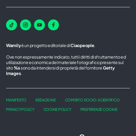
Wamily
è un progetto editoriale di
Ciaopeople
.
Ove non espressamente indicato, tutti i diritti di sfruttamento ed
utilizzazione economica del materiale fotografico presente sul
sito
%s
sono da intendersi di proprietà del fornitore
Getty
Images
.
MANIFESTO
REDAZIONE
COMITATO SOCIO-SCIENTIFICO
PRIVACY POLICY
COOKIE POLICY
PREFERENZE COOKIE