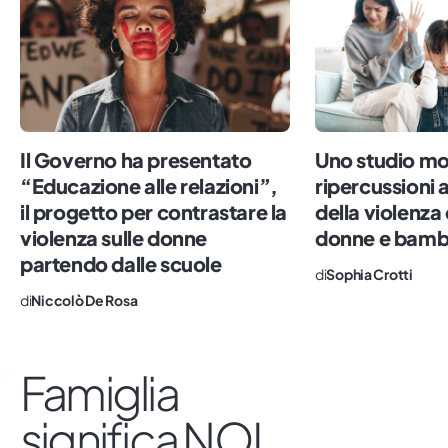
migliore per tutti.
Il Governo ha presentato
Uno studio mo
“Educazione alle relazioni”,
ripercussioni 
il progetto per contrastare la
della violenza
violenza sulle donne
donne e bamb
partendo dalle scuole
di
Sophia Crotti
di
Niccolò De Rosa
Famiglia
significa NOI