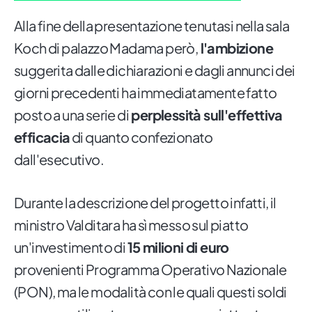
Alla fine della presentazione tenutasi nella sala
Koch di palazzo Madama però,
l'ambizione
suggerita dalle dichiarazioni e dagli annunci dei
giorni precedenti ha immediatamente fatto
posto a una serie di
perplessità sull'effettiva
efficacia
di quanto confezionato
dall'esecutivo.
Durante la descrizione del progetto infatti, il
ministro Valditara ha sì messo sul piatto
un'investimento di
15 milioni di euro
provenienti Programma Operativo Nazionale
(PON), ma le modalità con le quali questi soldi