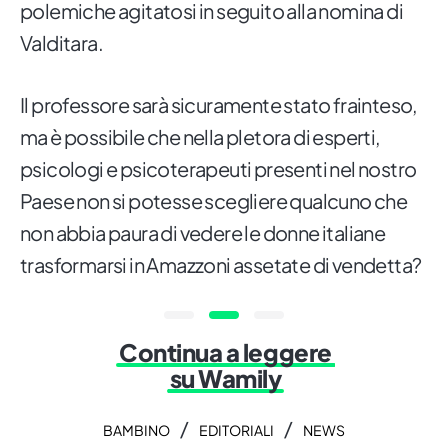
polemiche agitatosi in seguito alla nomina di
Valditara.
Il professore sarà sicuramente stato frainteso,
ma è possibile che nella pletora di esperti,
psicologi e psicoterapeuti presenti nel nostro
Paese non si potesse scegliere qualcuno che
non abbia paura di vedere le donne italiane
trasformarsi in Amazzoni assetate di vendetta?
Continua a leggere
su Wamily
/
/
BAMBINO
EDITORIALI
NEWS