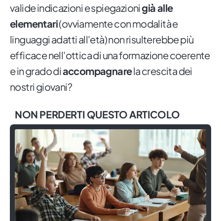
valide indicazioni e spiegazioni
già alle
elementari
(ovviamente con modalità e
linguaggi adatti all'età) non risulterebbe più
efficace nell'ottica di una formazione coerente
e in grado di
accompagnare
la crescita dei
nostri giovani?
NON PERDERTI QUESTO ARTICOLO