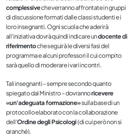
complessive
che verranno affrontate in gruppi
di discussione formati dalle classi studenti e i
loro insegnanti. Ogni scuola che aderirà
all'iniziativa dovrà quindi indicare un
docente di
riferimento
che seguirà le diversi fasi del
programma e alcuni professori il cui compito
sarà quello di moderare i vari incontri.
Tali insegnanti – sempre secondo quanto
spiegato dal Ministro – dovranno
ricevere
«un'adeguata formazione»
sulla base di un
protocollo elaborato con la collaborazione
dell'
Ordine degli Psicologi
(di cui però non si
granché).