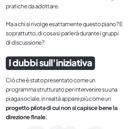
pratiche da adottare.
Ma a chi si rivolge esattamente questo piano? E
soprattutto, di cosa si parlerà durante i gruppi
di discussione?
I dubbi sull'iniziativa
Ciò che è stato presentato come un
programma strutturato per intervenire su una
piaga sociale, in realtà appare più come un
progetto pilota
di cui non si capisce bene la
direzione finale.