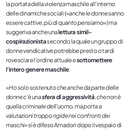
la portata della violenza maschile all'interno
delle dinamiche sociali («
anche le donne sanno
essere cattive, più di quanto pensiamo
») ma
suggeriva anche una
lettura simil-
cospirazionista
secondo la quale un gruppo di
donne vendicative potrebbe presto o tardi
rovesciare l'ordine attuale e
sottomettere
l'intero genere maschile
.
«
Ho solo sostenuto che anche da parte delle
donne c’è una
sfera di aggressività
, che non è
quella criminale dell’uomo, ma porta a
valutazioni troppo rigide nei confronti dei
maschi
» si è difeso Amadori dopo il vespaio di