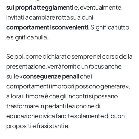
sui propri atteggiamenti
e, eventualmente,
invitati a cambiare rotta su alcuni
comportamenti sconvenienti
. Significa tutto
e significa nulla.
Se poi, come dichiarato sempre nel corso della
presentazione, verrà fornito un
focus
anche
sulle «
conseguenze penali
che i
comportamenti impropri possono generare»,
allora il timore è che gli incontri si possano
trasformare in pedanti lezioncine di
educazione civica farcite solamente di buoni
propositi e frasi stantie.