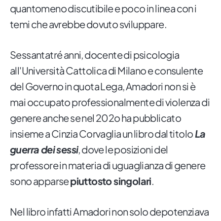
quantomeno discutibile e poco in linea con i
temi che avrebbe dovuto sviluppare.
Sessantatré anni, docente di psicologia
all'Università Cattolica di Milano e consulente
del Governo in quota Lega, Amadori non si è
mai occupato professionalmente di violenza di
genere anche se nel 202o ha pubblicato
insieme a Cinzia Corvaglia un libro dal titolo
La
guerra dei sessi
, dove le posizioni del
professore in materia di uguaglianza di genere
sono apparse
piuttosto singolari
.
Nel libro infatti Amadori non solo depotenziava