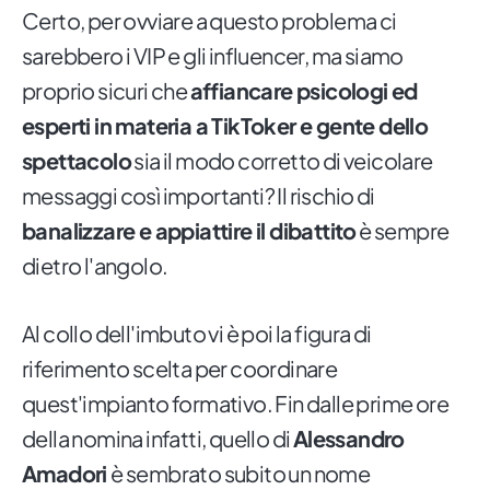
Certo, per ovviare a questo problema ci
sarebbero i VIP e gli influencer, ma siamo
proprio sicuri che
affiancare psicologi ed
esperti in materia a TikToker e gente dello
spettacolo
sia il modo corretto di veicolare
messaggi così importanti? Il rischio di
banalizzare e appiattire il dibattito
è sempre
dietro l'angolo.
Al collo dell'imbuto vi è poi la figura di
riferimento scelta per coordinare
quest'impianto formativo. Fin dalle prime ore
della nomina infatti, quello di
Alessandro
Amadori
è sembrato subito un nome