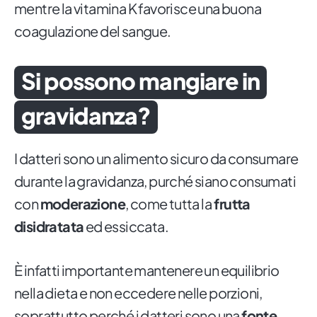
mentre la vitamina K favorisce una buona
coagulazione del sangue.
Si possono mangiare in
gravidanza?
I datteri sono un alimento sicuro da consumare
durante la gravidanza, purché siano consumati
con
moderazione
, come tutta la
frutta
disidratata
ed essiccata.
È infatti importante mantenere un equilibrio
nella dieta e non eccedere nelle porzioni,
soprattutto perché i datteri sono una
fonte