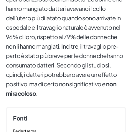
hanno mangiato datteri avevano il collo
dell'utero più dilatato quando sono arrivate in
ospedale e il travaglio naturale è avvenuto nel
96% di loro, rispetto al 79% delle donne che
non li hanno mangiati. Inoltre, il travaglio pre-
parto è stato più breve per le donne che hanno
consumato datteri. Secondo gli studiosi,
quindi, i datteri potrebbero avere un effetto
positivo, ma di certo non significativo e
non
miracoloso
.
Fonti
Federfarma