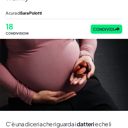
A cura di
Sara Polotti
18
CONDIVIDI
CONDIVISIONI
C'è una diceria che riguarda i
datteri
e che li