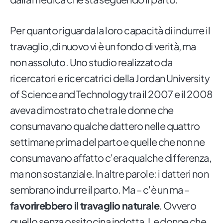
Per quanto riguarda la loro capacità di indurre il
travaglio, di nuovo vi è un fondo di verità, ma
non assoluto. Uno studio realizzato da
ricercatori e ricercatrici della Jordan University
of Science and Technology tra il 2007 e il 2008
aveva dimostrato che tra le donne che
consumavano qualche dattero nelle quattro
settimane prima del parto e quelle che non ne
consumavano affatto c'era qualche differenza,
ma non sostanziale. In altre parole: i datteri non
sembrano indurre il parto. Ma – c'è un ma –
favorirebbero il travaglio naturale
. Ovvero
quello senza ossitocina indotta. Le donne che