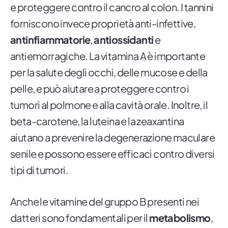
e proteggere contro il cancro al colon. I tannini
forniscono invece proprietà anti-infettive,
antinfiammatorie
,
antiossidanti
e
antiemorragiche. La vitamina A è importante
per la salute degli occhi, delle mucose e della
pelle, e può aiutare a proteggere contro i
tumori al polmone e alla cavità orale. Inoltre, il
beta-carotene, la luteina e la zeaxantina
aiutano a prevenire la degenerazione maculare
senile e possono essere efficaci contro diversi
tipi di tumori.
Anche le vitamine del gruppo B presenti nei
datteri sono fondamentali per il
metabolismo
,