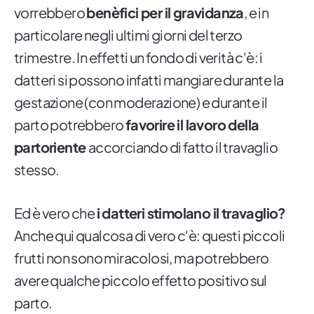
vorrebbero
benèfici per il gravidanza
, e in
particolare negli ultimi giorni del terzo
trimestre. In effetti un fondo di verità c'è: i
datteri si possono infatti mangiare durante la
gestazione (con moderazione) e durante il
parto potrebbero
favorire il lavoro della
partoriente
accorciando di fatto il travaglio
stesso.
Ed è vero che
i datteri stimolano il travaglio?
Anche qui qualcosa di vero c'è: questi piccoli
frutti non sono miracolosi, ma potrebbero
avere qualche piccolo effetto positivo sul
parto.