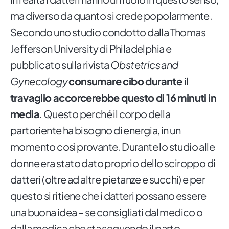
ma diverso da quanto si crede popolarmente.
Secondo uno studio condotto dalla Thomas
Jefferson University di Philadelphia e
pubblicato sulla rivista
Obstetrics and
Gynecology
consumare cibo durante il
travaglio accorcerebbe questo di 16 minuti in
media
. Questo perché il corpo della
partoriente ha bisogno di energia, in un
momento così provante. Durante lo studio alle
donne era stato dato proprio dello sciroppo di
datteri (oltre ad altre pietanze e succhi) e per
questo si ritiene che i datteri possano essere
una buona idea – se consigliati dal medico o
dalla medica che sta seguendo il parto.