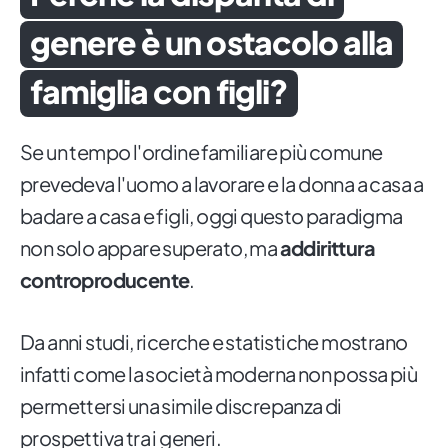
genere è un ostacolo alla
famiglia con figli?
Se un tempo l'ordine familiare più comune
prevedeva l'uomo a lavorare e la donna a casa a
badare a casa e figli, oggi questo paradigma
non solo appare superato, ma
addirittura
controproducente
.
Da anni studi, ricerche e statistiche mostrano
infatti come la società moderna non possa più
permettersi una simile discrepanza di
prospettiva tra i generi.