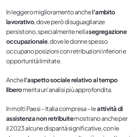
In leggero miglioramento anche
l'ambito
lavorativo
, dove però disuguaglianze
persistono, specialmente nella
segregazione
occupazionale
, dove le donne spesso
occupano posizioni con retribuzioni inferiori e
opportunità limitate.
Anche
l'aspetto sociale relativo al tempo
libero
merita un'analisi più approfondita.
In molti Paesi – Italia compresa – le
attività di
assistenza non retribuite
mostrano anche per
il 2023 alcune disparità significative, con le