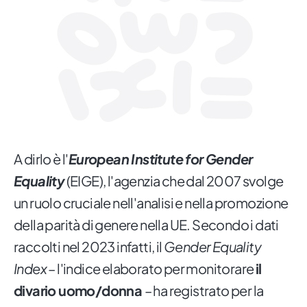
A dirlo è l'
European Institute for Gender
Equality
(EIGE), l'agenzia che dal 2007 svolge
un ruolo cruciale nell'analisi e nella promozione
della parità di genere nella UE. Secondo i dati
raccolti nel 2023 infatti, il
Gender Equality
Index
– l'indice elaborato per monitorare
il
divario uomo/donna
– ha registrato per la