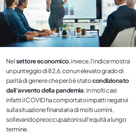
Nel
settore economico
, invece, l'indice mostra
un punteggio di 82,6, con un elevato grado di
parità di genere che però è stato
condizionato
dall'avvento della pandemia
: in molti casi
infatti il COVID ha comportato impatti negativi
sulla situazione finanziaria di molti uomini,
sollevando preoccupazioni sull'equità a lungo
termine.