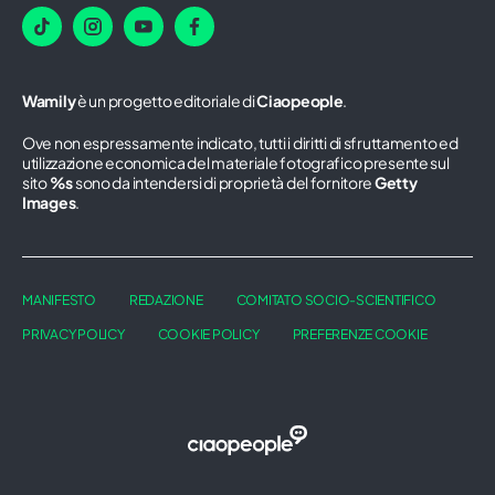
Wamily
è un progetto editoriale di
Ciaopeople
.
Ove non espressamente indicato, tutti i diritti di sfruttamento ed
utilizzazione economica del materiale fotografico presente sul
sito
%s
sono da intendersi di proprietà del fornitore
Getty
Images
.
MANIFESTO
REDAZIONE
COMITATO SOCIO-SCIENTIFICO
PRIVACY POLICY
COOKIE POLICY
PREFERENZE COOKIE