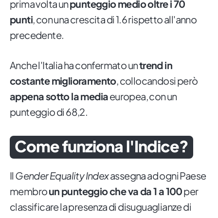
prima volta un
punteggio medio oltre i 70
punti
, con una crescita di 1.6 rispetto all'anno
precedente.
Anche l'Italia ha confermato un
trend in
costante miglioramento
, collocandosi però
appena sotto la media
europea, con un
punteggio di 68,2.
Come funziona l'Indice?
Il
Gender Equality Index
assegna ad ogni Paese
membro
un punteggio che va da 1 a 100
per
classificare la presenza di disuguaglianze di