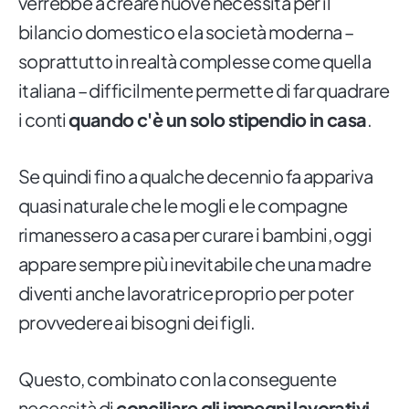
verrebbe a creare nuove necessità per il
bilancio domestico e la società moderna –
soprattutto in realtà complesse come quella
italiana – difficilmente permette di far quadrare
i conti
quando c'è un solo stipendio in casa
.
Se quindi fino a qualche decennio fa appariva
quasi naturale che le mogli e le compagne
rimanessero a casa per curare i bambini, oggi
appare sempre più inevitabile che una madre
diventi anche lavoratrice proprio per poter
provvedere ai bisogni dei figli.
Questo, combinato con la conseguente
necessità di
conciliare gli impegni lavorativi