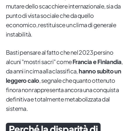
mutare dello scacchiere internazionale, sia da
punto di vista sociale che da quello
economico, restituisce un clima di generale
instabilità.
Basti pensare al fatto che nel 2023 persino
alcuni "mostri sacri" come
Francia e Finlandia
,
da anni in cima alla classifica,
hanno subito un
leggero calo
, segnale che quanto ottenuto
finora non rappresenta ancora una conquista
definitiva e totalmente metabolizzata dal
sistema.
Perché la disparità di