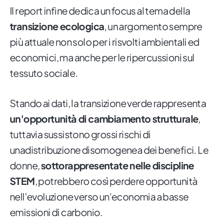
Il report infine dedica un focus al tema della
transizione ecologica
, un argomento sempre
più attuale non solo per i risvolti ambientali ed
economici, ma anche per le ripercussioni sul
tessuto sociale.
Stando ai dati, la transizione verde rappresenta
un'opportunità di cambiamento strutturale
,
tuttavia sussistono grossi rischi di
unadistribuzione disomogenea dei benefici. Le
donne,
sottorappresentate nelle discipline
STEM
, potrebbero così perdere opportunità
nell'evoluzione verso un'economia a basse
emissioni di carbonio.