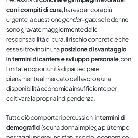
con i compiti di cura
, ha reso ancora più
urgente la questione
gender-gap
: se le donne
sono gravate maggiormente dalle
responsabilità di cura, il rischio concreto è che
esse si trovino in una
posizione di svantaggio
in termini di carriera e sviluppo personale
, con
limitate opportunità di partecipare
pienamente al mercato del lavoro e una
disponibilità economica insufficiente per
coltivare la propria indipendenza.
Tutto ciò comporta ripercussioni in
termini di
demografici
(se una donna impiega più tempo
per raggiungere uno
status
socio-economico