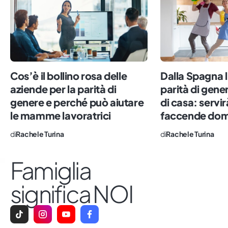
Cos’è il bollino rosa delle
Dalla Spagna l
aziende per la parità di
parità di gene
genere e perché può aiutare
di casa: servir
le mamme lavoratrici
faccende dom
di
Rachele Turina
di
Rachele Turina
Famiglia
significa NOI