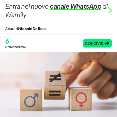
Entra nel nuovo
canale WhatsApp
di
Wamily
A cura di
Niccolò De Rosa
6
CONDIVIDI
CONDIVISIONI