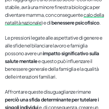
stabile, avrà una minore finestra biologica per
diventare mamma, con conseguente
calo della
natalità nazionale
) e di
benessere psicofisico
.
Le pressioni legate alle aspettative di genere e
alle sfide nel bilanciare lavoro e famiglia
possono avere un
impatto significativo sulla
salute mentale
e questo può influenzare il
benessere generale della famiglia e la qualità
delle interazioni familiari.
Affrontare queste disuguaglianze rimane
perciò una sfida determinante
per tutelare i
singoli individui
e, di conseguenza, creare un