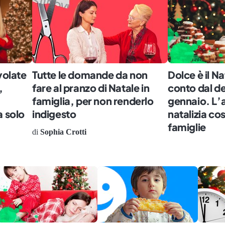
volate
Tutte le domande da non
Dolce è il Na
,
fare al pranzo di Natale in
conto dal de
famiglia, per non renderlo
gennaio. L’
a solo
indigesto
natalizia cos
famiglie
di
Sophia Crotti