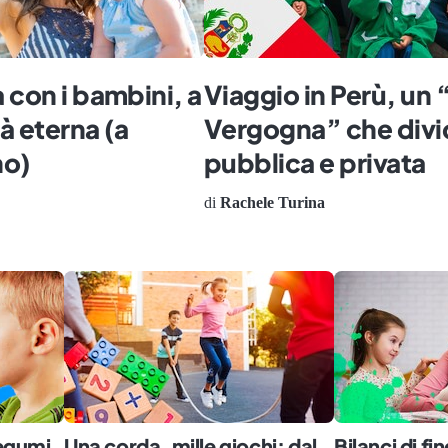
 con i bambini, a
Viaggio in Perù, un 
tà eterna (a
Vergogna” che divi
no)
pubblica e privata
di
Rachele Turina
legumi
Una corda, mille giochi: dal
Bilanci di f