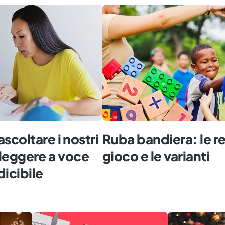
coltare i nostri
Ruba bandiera: le r
a leggere a voce
gioco e le varianti
dicibile