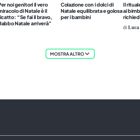
Per noi genitori il vero
Colazione con i dolci di
Il ritu
miracolo di Natale è il
Natale equilibrata e golosa
ai bimb
ricatto: “Se fai il bravo,
per i bambini
richie
Babbo Natale arriverà”
di
Luca 
MOSTRA ALTRO