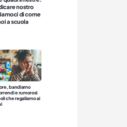
dicare nostro
rdiamoci di come
i a scuola
vore, bandiamo
orrendi e rumorosi
oli che regaliamo ai
i