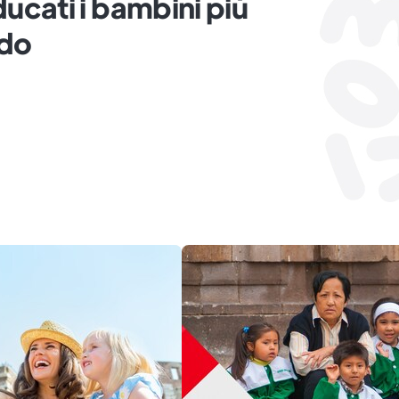
cati i bambini più
ndo