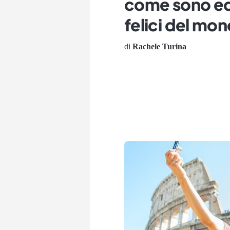
come sono edu
felici del mo
di
Rachele Turina