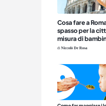
Cosa fare a Roma
spasso per la cit
misura di bambi
di
Niccolò De Rosa
Come far mangiare i 