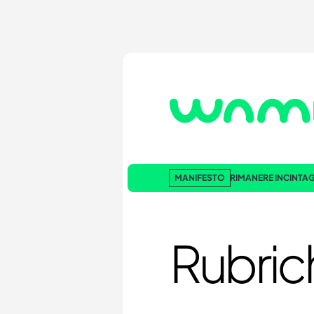
MANIFESTO
RIMANERE INCINTA
G
Rubric