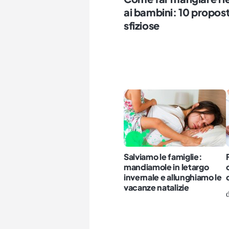
ai bambini: 10 propos
sfiziose
Salviamo le famiglie:
mandiamole in letargo
invernale e allunghiamo le
vacanze natalizie
d