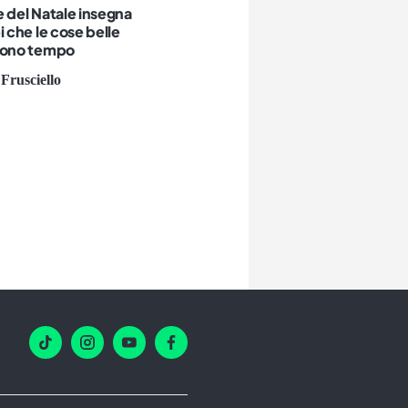
ale del Natale insegna
i che le cose belle
dono tempo
Frusciello