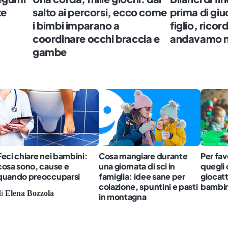
te
salto ai percorsi, ecco come
prima di giu
i bimbi imparano a
figlio, rico
coordinare occhi braccia e
andavamo no
gambe
Feci chiare nei bambini:
Cosa mangiare durante
Per fa
cosa sono, cause e
una giornata di sci in
quegli 
quando preoccuparsi
famiglia: idee sane per
giocatt
colazione, spuntini e pasti
bambin
i
Elena Bozzola
in montagna