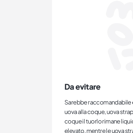
Da evitare
Sarebbe raccomandabile
uova alla coque, uova strapa
coque il tuorlo rimane liqui
elevato, mentre le uova st