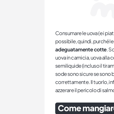
Consumare le uova (e i piat
possibile, quindi, purché l
adeguatamente cotte
. S
uova in camicia, uova alla 
semiliquide (incluso il tira
sode sono sicure se sono 
correttamente. Il tuorlo, i
azzerare il pericolo di salm
Come mangiare 