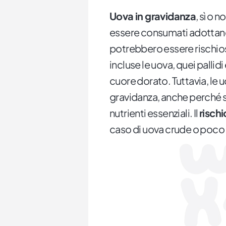
Uova in gravidanza
, sì o 
essere consumati adottand
potrebbero essere rischiosi 
incluse le uova, quei pallid
cuore dorato. Tuttavia, le
gravidanza, anche perché s
nutrienti essenziali. Il
rischi
caso di uova crude o poco