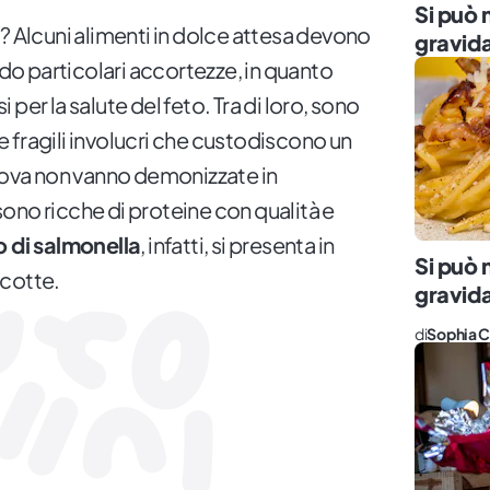
Si può 
no? Alcuni alimenti in dolce attesa devono
gravid
o particolari accortezze, in quanto
per la salute del feto. Tra di loro, sono
i e fragili involucri che custodiscono un
 uova non vanno demonizzate in
ono ricche di proteine con qualità e
o di salmonella
, infatti, si presenta in
Si può 
 cotte.
gravid
di
Sophia C