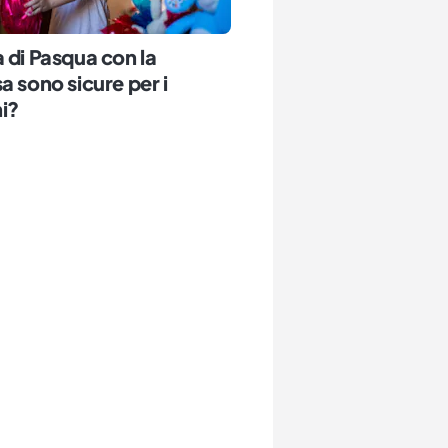
 di Pasqua con la
a sono sicure per i
i?