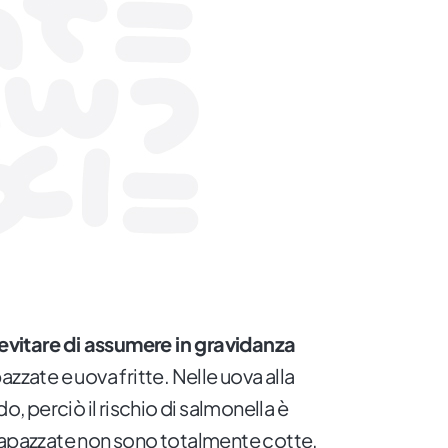
evitare di assumere in gravidanza
zzate e uova fritte. Nelle uova alla
do, perciò il rischio di salmonella è
rapazzate non sono totalmente cotte,