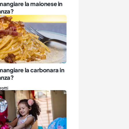
mangiare la maionese in
anza?
mangiare la carbonara in
anza?
rotti