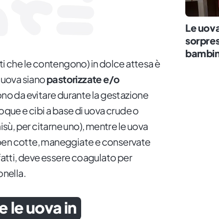
Le uova
sorpres
bambin
ti che le contengono) in dolce attesa è
e uova siano
pastorizzate e/o
ono da evitare durante la gestazione
coque e cibi a base di uova crude o
misù, per citarne uno), mentre le uova
ben cotte, maneggiate e conservate
nfatti, deve essere coagulato per
onella.
le uova in