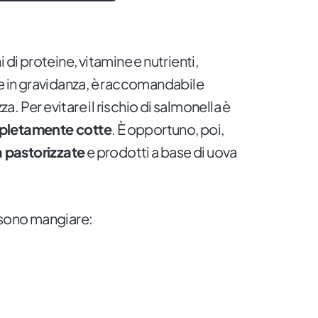
 di proteine, vitamine e nutrienti,
le in gravidanza, è raccomandabile
. Per evitare il rischio di salmonella è
letamente cotte
. È opportuno, poi,
 pastorizzate
e prodotti a base di uova
ssono mangiare: