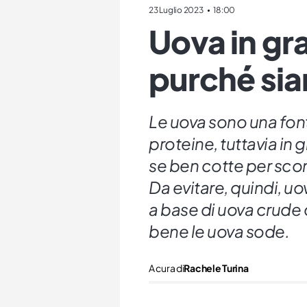
23 Luglio 2023
18:00
Uova in gra
purché sia
Le uova sono una fonte
proteine, tuttavia in
se ben cotte per scong
Da evitare, quindi, uo
a base di uova crude
bene le uova sode.
A cura di
Rachele Turina