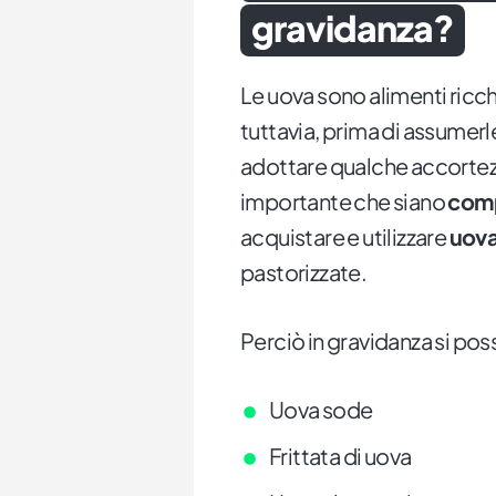
gravidanza?
Le uova sono alimenti ricchi
tuttavia, prima di assumer
adottare qualche accortezza
importante che siano
comp
acquistare e utilizzare
uova
pastorizzate.
Perciò in gravidanza si po
Uova sode
Frittata di uova