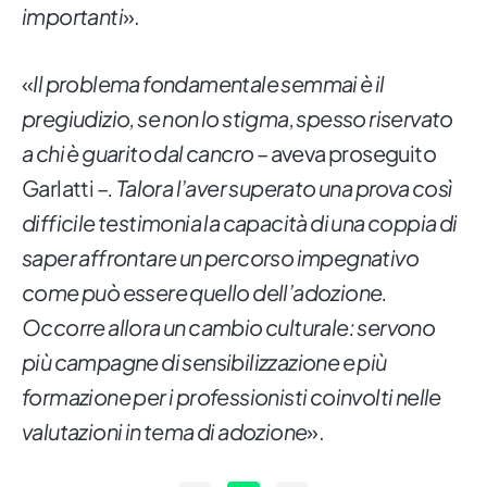
importanti
».
«
Il problema fondamentale semmai è il
pregiudizio, se non lo stigma, spesso riservato
a chi è guarito dal cancro
– aveva proseguito
Garlatti –
. Talora l’aver superato una prova così
difficile testimonia la capacità di una coppia di
saper affrontare un percorso impegnativo
come può essere quello dell’adozione.
Occorre allora un cambio culturale: servono
più campagne di sensibilizzazione e più
formazione per i professionisti coinvolti nelle
valutazioni in tema di adozione
».