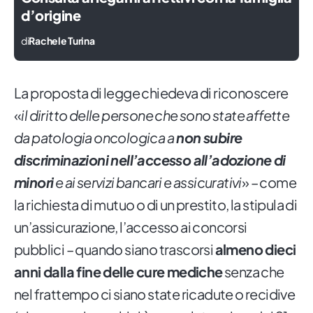
d’origine
di
Rachele Turina
La proposta di legge chiedeva di riconoscere
«
il diritto delle persone che sono state affette
da patologia oncologica a
non subire
discriminazioni nell’accesso all’adozione di
minori
e ai servizi bancari e assicurativi
» – come
la richiesta di mutuo o di un prestito, la stipula di
un’assicurazione, l’accesso ai concorsi
pubblici – quando siano trascorsi
almeno dieci
anni dalla fine delle cure mediche
senza che
nel frattempo ci siano state ricadute o recidive