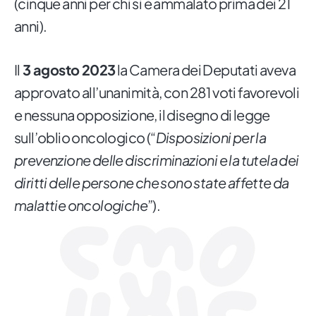
(cinque anni per chi si è ammalato prima dei 21
anni).
Il
3 agosto 2023
la Camera dei Deputati aveva
approvato all’unanimità, con 281 voti favorevoli
e nessuna opposizione, il disegno di legge
sull’oblio oncologico (“
Disposizioni per la
prevenzione delle discriminazioni e la tutela dei
diritti delle persone che sono state affette da
malattie oncologiche
”).