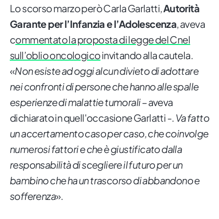
Lo scorso marzo però Carla Garlatti,
Autorità
Garante per l’Infanzia e l’Adolescenza
, aveva
c
ommentato la proposta di legge del Cnel
sull’oblio oncologico
invitando alla cautela.
«
Non esiste ad oggi alcun divieto di adottare
nei confronti di persone che hanno alle spalle
esperienze di malattie tumorali
– aveva
dichiarato in quell'occasione Garlatti -.
Va fatto
un accertamento caso per caso, che coinvolge
numerosi fattori e che è giustificato dalla
responsabilità di scegliere il futuro per un
bambino che ha un trascorso di abbandono e
sofferenza
».