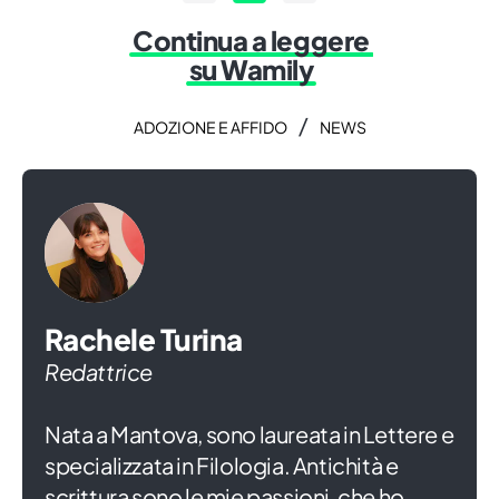
Continua a leggere
su Wamily
/
ADOZIONE E AFFIDO
NEWS
Rachele Turina
Redattrice
Nata a Mantova, sono laureata in Lettere e
specializzata in Filologia. Antichità e
scrittura sono le mie passioni, che ho