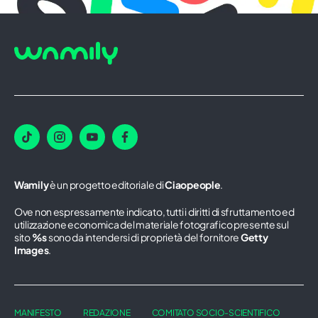
Wamily
è un progetto editoriale di
Ciaopeople
.
Ove non espressamente indicato, tutti i diritti di sfruttamento ed
utilizzazione economica del materiale fotografico presente sul
sito
%s
sono da intendersi di proprietà del fornitore
Getty
Images
.
MANIFESTO
REDAZIONE
COMITATO SOCIO-SCIENTIFICO