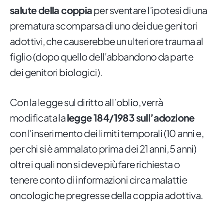
salute della coppia
per sventare l’ipotesi di una
prematura scomparsa di uno dei due genitori
adottivi, che causerebbe un ulteriore trauma al
figlio (dopo quello dell'abbandono da parte
dei genitori biologici).
Con la legge sul diritto all’oblio, verrà
modificata la
legge 184/1983 sull’adozione
con l'inserimento dei limiti temporali (10 anni e,
per chi si è ammalato prima dei 21 anni, 5 anni)
oltre i quali non si deve più fare richiesta o
tenere conto di informazioni circa malattie
oncologiche pregresse della coppia adottiva.