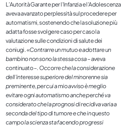
L’Autorità Garante per l’Infanzia e l’Adolescenza
aveva avanzato perplessità sul procedere per
automatismi, sostenendo che la soluzione più
adatta fosse svolgere caso per caso la
valutazione sulle condizioni di salute dei
coniugi. «
Contrarre un mutuo e adottare un
bambino non sono la stessa cosa
– aveva
continuato –
. Occorre che la considerazione
dell’interesse superiore del minorenne sia
preminente, per cui a mio avviso è meglio
evitare ogni automatismo anche perché va
considerato che la prognosi di recidiva varia a
seconda del tipo di tumore e che in questo
campo la scienza sta facendo progressi