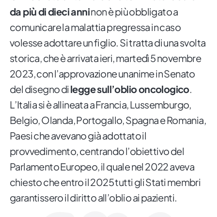
da più di dieci anni
non è più obbligato a
comunicare la malattia pregressa in caso
volesse adottare un figlio. Si tratta di una svolta
storica, che è arrivata ieri, martedì 5 novembre
2023, con l’approvazione unanime in Senato
del disegno di
legge sull’oblio oncologico
.
L’Italia si è allineata a Francia, Lussemburgo,
Belgio, Olanda, Portogallo, Spagna e Romania,
Paesi che avevano già adottato il
provvedimento, centrando l’obiettivo del
Parlamento Europeo, il quale nel 2022 aveva
chiesto che entro il 2025 tutti gli Stati membri
garantissero il diritto all’oblio ai pazienti.