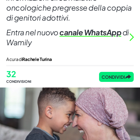
oncologiche pregresse della coppia
di genitori adottivi.
Entra nel nuovo
canale WhatsApp
di
Wamily
A cura di
Rachele Turina
32
CONDIVIDI
CONDIVISIONI