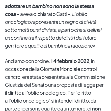
adottare un bambino non sono la stessa
cosa
– aveva dichiarato Gatti -.
L’oblio
oncologico rappresenta un segno di civiltà
sotto molti punti di vista
, a patto che si delinei
un confine tra il rispetto dei diritti del futuro
genitore e quelli del bambino in adozione
».
Andiamo con ordine. Il
4 febbraio 2022
, in
occasione della Giornata Mondiale contro il
cancro, era stata presentata alla Commissione
Giustizia del Senato una proposta di legge per
il diritto all’oblio oncologico. Per “diritto
all’oblio oncologico” si intende il diritto, da
parte di persone guarite da un tumore, di
non