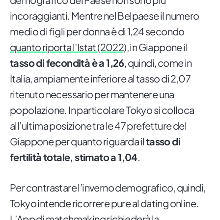
incoraggianti. Mentre nel Belpaese il numero
medio di figli per donna è di 1,24 secondo
quanto riporta l’Istat (2022)
, in Giappone il
tasso di fecondità è a 1,26
, quindi, come in
Italia, ampiamente inferiore al tasso di 2,07
ritenuto necessario per mantenere una
popolazione. In particolare Tokyo si colloca
all’ultima posizione tra le 47 prefetture del
Giappone per quanto riguarda il
tasso di
fertilità totale, stimato a 1,04
.
Per contrastare l’inverno demografico, quindi,
Tokyo intende ricorrere pure al dating online.
L’App di matchmaking richiederà la