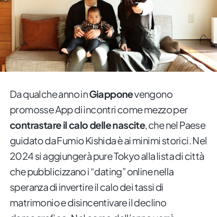
Da qualche anno in
Giappone
vengono
promosse App di incontri come mezzo per
contrastare il calo delle nascite
, che nel Paese
guidato da Fumio Kishida è ai minimi storici. Nel
2024 si aggiungerà pure Tokyo alla lista di città
che pubblicizzano i “dating” online nella
speranza di invertire il calo dei tassi di
matrimonio e disincentivare il declino