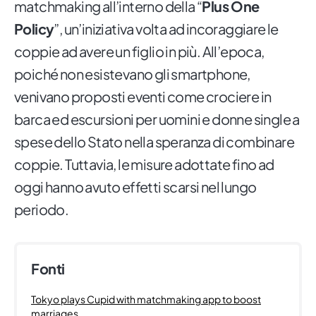
matchmaking all’interno della “
Plus One
Policy
”, un’iniziativa volta ad incoraggiare le
coppie ad avere un figlio in più. All’epoca,
poiché non esistevano gli smartphone,
venivano proposti eventi come crociere in
barca ed escursioni per uomini e donne single a
spese dello Stato nella speranza di combinare
coppie. Tuttavia, le misure adottate fino ad
oggi hanno avuto effetti scarsi nel lungo
periodo.
Fonti
Tokyo plays Cupid with matchmaking app to boost
marriages