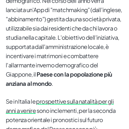
demografico. Nel corso dell’anno verrà
lanciata un’App di "matchmaking” (dall’inglese,
"abbinamento") gestita da una società privata,
utilizzabile sia dai residenti che da chi lavora o
studia nella capitale. L'obiettivo dell'iniziativa,
supportata dall'amministrazione locale, è
incentivare i matrimoni e combattere
l'allarmante inverno demografico del
Giappone, il
Paese con la popolazione più
anziana al mondo
.
Se in Italia le
prospettive sulla natalità per gli
anni a venire
sono inclementi, per la seconda
potenza orientale i pronostici sul futuro
demografico del Paese non sono più