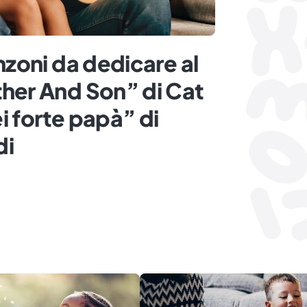
nzoni da dedicare al
her And Son” di Cat
i forte papà” di
di