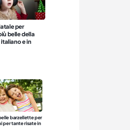
atale per
iù belle della
 italiano e in
belle barzellette per
 per tante risate in