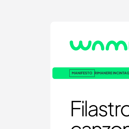
MANIFESTO
RIMANERE INCINTA
G
Filast
canzon