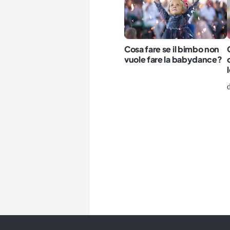
Cosa fare se il bimbo non
vuole fare la babydance?
d