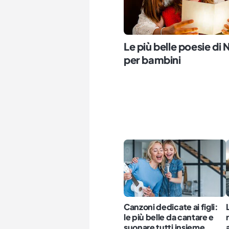
Le più belle poesie di 
per bambini
Canzoni dedicate ai figli:
le più belle da cantare e
suonare tutti insieme