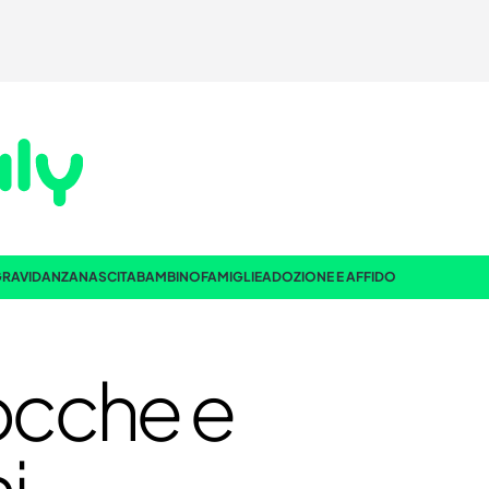
RAVIDANZA
NASCITA
BAMBINO
FAMIGLIE
ADOZIONE E AFFIDO
rocche e
i