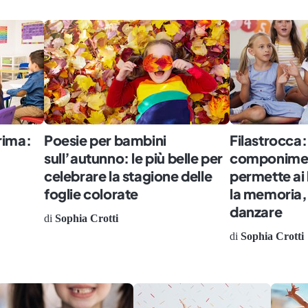
rima:
Poesie per bambini
Filastrocca: 
sull’autunno: le più belle per
componimen
celebrare la stagione delle
permette ai 
foglie colorate
la memoria, 
danzare
di
Sophia Crotti
di
Sophia Crotti