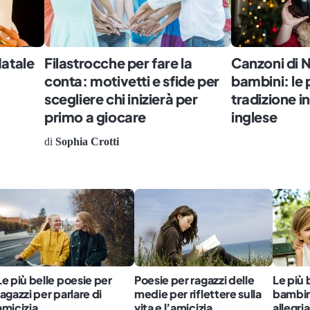
Natale
Filastrocche per fare la
Canzoni di N
conta: motivetti e sfide per
bambini: le p
scegliere chi inizierà per
tradizione in
primo a giocare
inglese
di
Sophia Crotti
Le più belle poesie per
Poesie per ragazzi delle
Le più 
ragazzi per parlare di
medie per riflettere sulla
bambini
amicizia
vita e l’amicizia
allegria