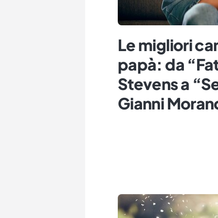
Le migliori ca
papà: da “Fat
Stevens a “Se
Gianni Moran