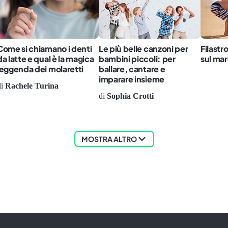
Come si chiamano i denti
Le più belle canzoni per
Filastr
da latte e qual è la magica
bambini piccoli: per
sul ma
leggenda dei molaretti
ballare, cantare e
imparare insieme
i
Rachele Turina
di
Sophia Crotti
MOSTRA ALTRO