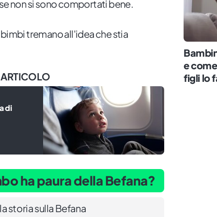
 se non si sono comportati bene.
bimbi tremano all'idea che stia
Bambin
e come 
 ARTICOLO
figli l
a di
imbo ha paura della Befana?
 storia sulla Befana