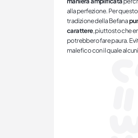
maniera amplificata
perch
alla perfezione. Per questo
tradizione della Befana
pun
carattere
, piuttosto che en
potrebbero fare paura. Eviti
malefico con il quale alcun