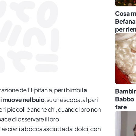
Cosa me
Befana:
per rie
azione dell'Epifania, per i bimbi
la
Bambin
Babbo 
i muove nel buio
, su una scopa, al pari
fare
r i piccoli è anche chi, quando loro non
ce di osservare il loro
sciarli a bocca asciutta dai dolci, con