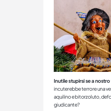
Inutile stupirsi se a nostro
incuterebbe terrore una vec
aquilino e bitorzoluto, de
giudicante?