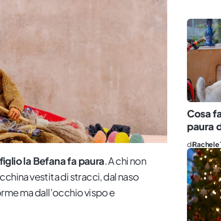
Cosa fa
paura d
di
Rachele 
 figlio la Befana fa paura
. A chi non
china vestita di stracci, dal naso
forme ma dall'occhio vispo e