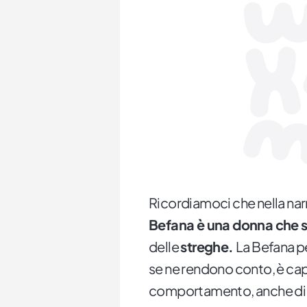
Ricordiamoci che nella narr
Befana è una donna che s
delle
streghe.
La Befana pe
se ne rendono conto, è capa
comportamento, anche di la