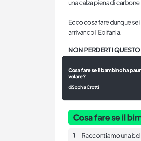
una calza piena di carbone
Ecco cosa fare dunque se i 
arrivando l'Epifania.
NON PERDERTI QUESTO
Cosa fare se il bambino ha paur
volare?
di
Sophia Crotti
Cosa fare se il b
Raccontiamo una bella
1