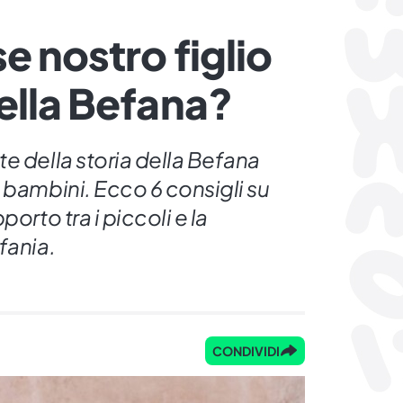
e nostro figlio
ella Befana?
e della storia della Befana
 bambini. Ecco 6 consigli su
orto tra i piccoli e la
fania.
CONDIVIDI