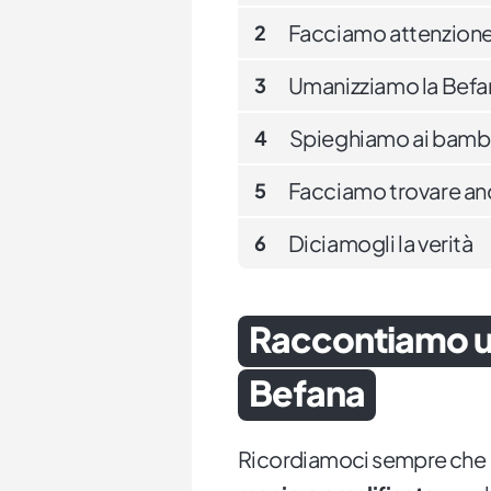
Facciamo attenzione 
2
Umanizziamo la Befa
3
Spieghiamo ai bambin
4
Facciamo trovare anc
5
Diciamogli la verità
6
Raccontiamo una
Befana
Ricordiamoci sempre che