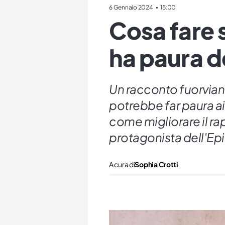
6 Gennaio 2024
15:00
Cosa fare s
ha paura d
Un racconto fuorviant
potrebbe far paura ai
come migliorare il rapp
protagonista dell'Epi
A cura di
Sophia Crotti