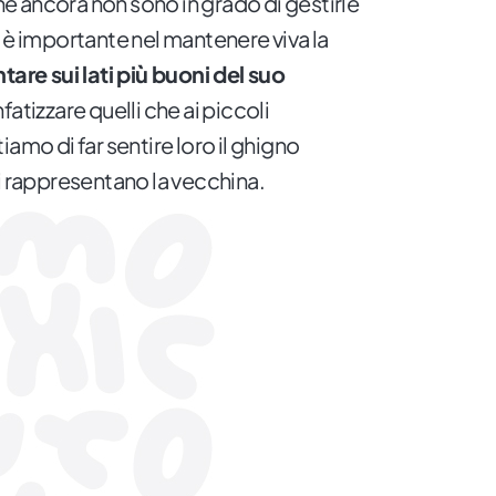
é ancora non sono in grado di gestirle
 è importante nel mantenere viva la
tare sui lati più buoni del suo
fatizzare quelli che ai piccoli
amo di far sentire loro il ghigno
i rappresentano la vecchina.