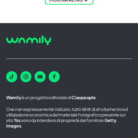
Wamily
è un progetto editoriale di
Ciaopeople
.
Ove non espressamente indicato, tutti i diritti di sfruttamento ed
utilizzazione economica del materiale fotografico presente sul
sito
%s
sono da intendersi di proprietà del fornitore
Getty
Images
.