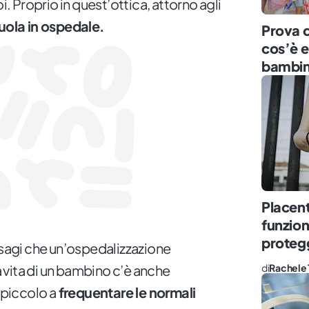
 Proprio in quest’ottica, attorno agli
uola in ospedale.
Prova d
cos’è e
bambin
Placen
funzion
protegg
isagi che un’ospedalizzazione
vita di un bambino c’è anche
di
Rachele 
 piccolo a
frequentare le normali