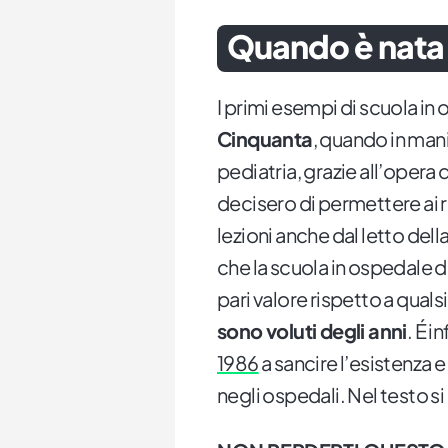
Quando è nata 
I primi esempi di scuola in 
Cinquanta
, quando in mani
pediatria, grazie all’opera 
decisero di permettere ai r
lezioni anche dal letto dell
che la scuola in ospedale d
pari valore rispetto a qualsi
sono voluti degli anni
. É in
1986
a sancire l’esistenza 
negli ospedali. Nel testo si