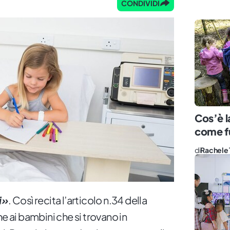
CONDIVIDI
Cos’è l
come f
di
Rachele 
i»
. Così recita l’articolo n.34 della
e ai bambini che si trovano in