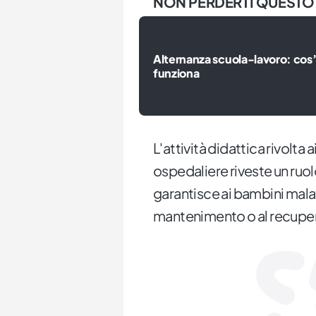
NON PERDERTI QUESTO
Alternanza scuola-lavoro: cos
funziona
L'attività didattica rivolta 
ospedaliere riveste un ruo
garantisce ai bambini malati 
mantenimento o al recupero