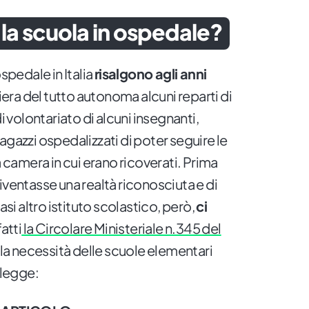
la scuola in ospedale?
ospedale in Italia
risalgono agli anni
era del tutto autonoma alcuni reparti di
di volontariato di alcuni insegnanti,
agazzi ospedalizzati di poter seguire le
a camera in cui erano ricoverati. Prima
iventasse una realtà riconosciuta e di
asi altro istituto scolastico, però,
ci
fatti
la Circolare Ministeriale n.345 del
e la necessità delle scuole elementari
 legge: