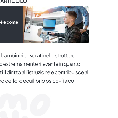
 ARTICOLO
’è e come
ai bambini ricoverati nelle strutture
lo estremamente rilevante in quanto
il diritto all'istruzione e contribuisce al
 del loro equilibrio psico-fisico.