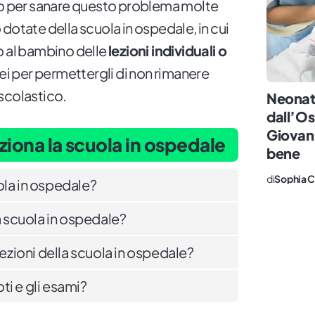
io per sanare questo problema molte
dotate della scuola in ospedale, in cui
o al bambino delle
lezioni individuali o
i per permettergli di non rimanere
scolastico.
Neonat
dall’Os
Giovann
iona la scuola in ospedale
bene
di
Sophia C
ola in ospedale?
la scuola in ospedale?
lezioni della scuola in ospedale?
ti e gli esami?