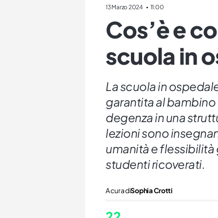
13 Marzo 2024
11:00
Cos’è e co
scuola in 
La scuola in ospedal
garantita al bambino 
degenza in una struttu
lezioni sono insegnan
umanità e flessibilità
studenti ricoverati.
A cura di
Sophia Crotti
22