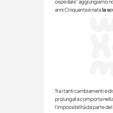
ospedale” aggiungiamo noi.
anni Cinquanta è nata
la sc
Tra i tanti cambiamenti e d
prolungata comporta nella 
l’impossibilità da parte del