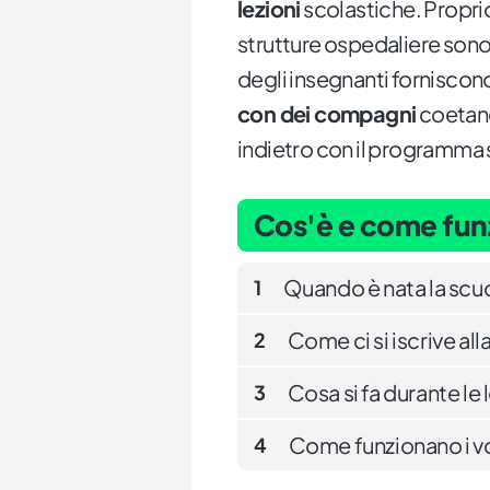
lezioni
scolastiche. Propr
strutture ospedaliere sono 
degli insegnanti forniscon
con dei compagni
coetane
indietro con il programma 
Cos'è e come funz
Quando è nata la scu
1
Come ci si iscrive al
2
Cosa si fa durante le 
3
Come funzionano i vo
4