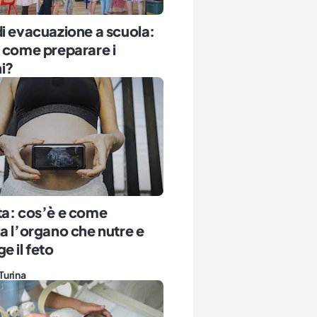
i evacuazione a scuola:
 come preparare i
i?
ta: cos’è e come
a l’organo che nutre e
e il feto
Turina