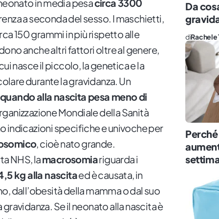
 neonato in media pesa
circa 3300
Da cosa
renza a seconda del sesso. I maschietti,
gravid
rca 150 grammi in più rispetto alle
di
Rachele 
no anche altri fattori oltre al genere,
ui nasce il piccolo, la genetica e la
icolare durante la gravidanza. Un
quando alla nascita pesa meno di
rganizzazione Mondiale della Sanità
 indicazioni specifiche e univoche per
Perché 
osomico
, cioè nato grande.
aument
ta NHS, la
macrosomia
riguarda i
settim
4,5 kg alla nascita
ed è causata, in
o, dall’obesità della mamma o dal suo
gravidanza. Se il neonato alla nascita è