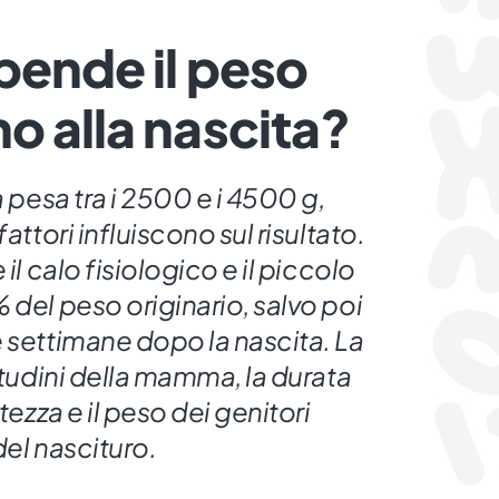
pende il peso
o alla nascita?
a pesa tra i 2500 e i 4500 g,
attori influiscono sul risultato.
il calo fisiologico e il piccolo
 del peso originario, salvo poi
 settimane dopo la nascita. La
bitudini della mamma, la durata
tezza e il peso dei genitori
del nascituro.