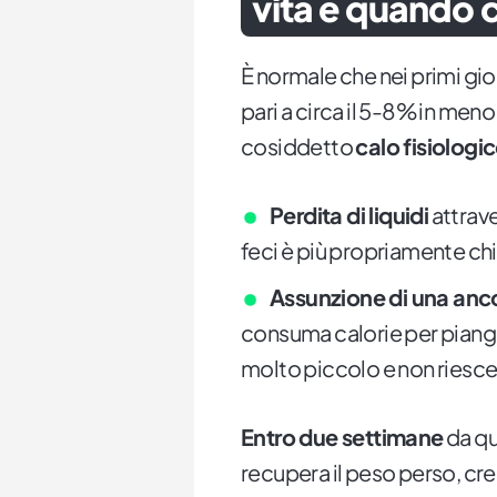
vita e quando 
È normale che nei primi gio
pari a circa il 5-8% in meno 
cosiddetto
calo fisiologi
Perdita di liquidi
attrave
feci è più propriamente c
Assunzione di una ancor
consuma calorie per piange
molto piccolo e non riesce
Entro due settimane
da qu
recupera il peso perso, c