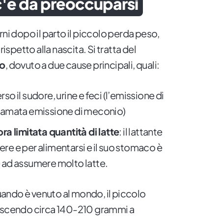
c'è da preoccuparsi
rni dopo il parto il piccolo perda peso,
rispetto alla nascita. Si tratta del
co
, dovuto a due cause principali, quali:
rso il sudore, urine e feci (l’emissione di
hiamata emissione di meconio)
a limitata quantità di latte
: il lattante
re e per alimentarsi e il suo stomaco è
 ad assumere molto latte.
ando è venuto al mondo, il piccolo
rescendo circa 140-210 grammi a