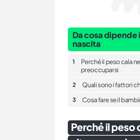
Da cosa dipende i
nascita
Perché il peso cala ne
1
preoccuparsi
Quali sono i fattori c
2
Cosa fare se il bamb
3
Perché il peso c