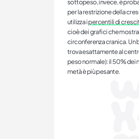
sottopeso, invece, è prob
per la restrizione della cres
utilizza i
percentili di cresci
cioè dei grafici che mostra
circonferenza cranica. Un 
trova esattamente al centro
peso normale): il 50% dei ne
metà è più pesante.