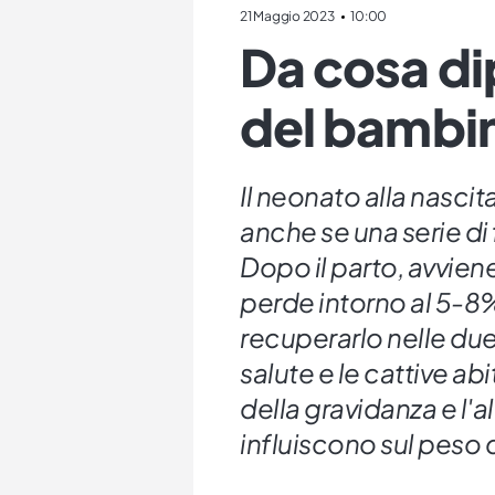
21 Maggio 2023
10:00
Da cosa di
del bambin
Il neonato alla nascit
anche se una serie di f
Dopo il parto, avviene 
perde intorno al 5-8%
recuperarlo nelle due
salute e le cattive a
della gravidanza e l'al
influiscono sul peso 