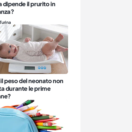
 dipende il prurito in
anza?
Turina
il peso del neonato non
a durante le prime
ane?