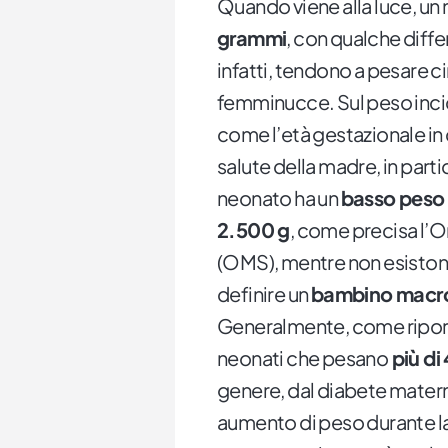
Quando viene alla luce, un
grammi
, con qualche diffe
infatti, tendono a pesare ci
femminucce. Sul peso incido
come l’età gestazionale in c
salute della madre, in part
neonato ha un
basso peso 
2.500 g
, come precisa l’O
(OMS), mentre non esistono
definire un
bambino macr
Generalmente, come ripor
neonati che pesano
più di 
genere, dal diabete matern
aumento di peso durante la 