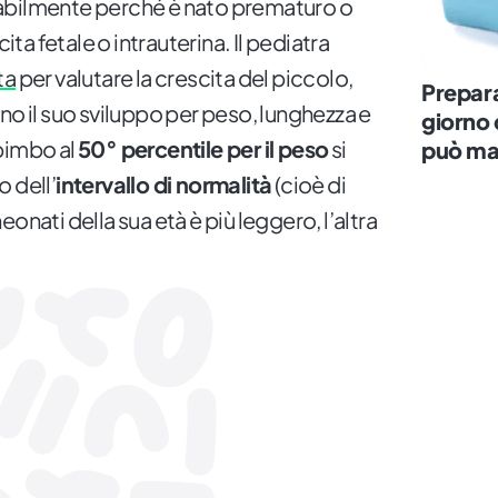
abilmente perché è nato prematuro o
cita fetale o intrauterina. Il pediatra
ta
per valutare la crescita del piccolo,
Prepara
no il suo sviluppo per peso, lunghezza e
giorno 
bimbo al
50° percentile per il peso
si
può ma
 dell’
intervallo di normalità
(cioè di
onati della sua età è più leggero, l’altra