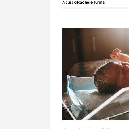
A cura di
Rachele Turina