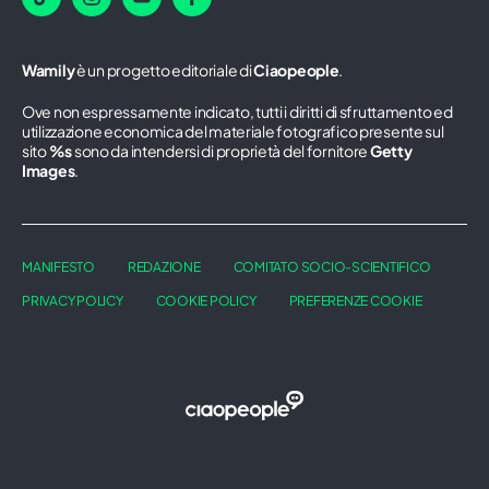
Wamily
è un progetto editoriale di
Ciaopeople
.
Ove non espressamente indicato, tutti i diritti di sfruttamento ed
utilizzazione economica del materiale fotografico presente sul
sito
%s
sono da intendersi di proprietà del fornitore
Getty
Images
.
MANIFESTO
REDAZIONE
COMITATO SOCIO-SCIENTIFICO
PRIVACY POLICY
COOKIE POLICY
PREFERENZE COOKIE