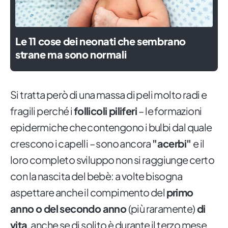
Le 11 cose dei neonati che sembrano
strane ma sono normali
Si tratta però di una massa di peli molto radi e
fragili perché i
follicoli piliferi
– le formazioni
epidermiche che contengono i bulbi dal quale
crescono i capelli – sono ancora
"acerbi"
e il
loro completo sviluppo non si raggiunge certo
con la nascita del bebè: a volte bisogna
aspettare anche il compimento del
primo
anno o del secondo anno
(più raramente)
di
vita
, anche se di solito è durante il terzo mese