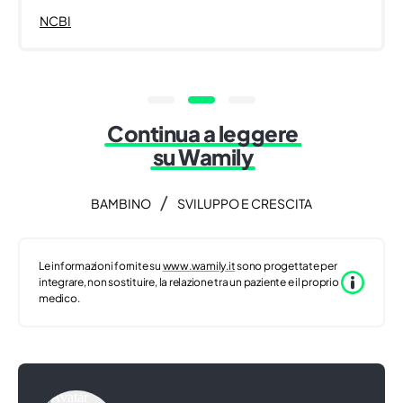
NCBI
Continua a leggere
su Wamily
/
BAMBINO
SVILUPPO E CRESCITA
Le informazioni fornite su
www.wamily.it
sono progettate per
integrare, non sostituire, la relazione tra un paziente e il proprio
medico.