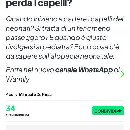
perda i capelli?
Quando iniziano a cadere i capelli dei
neonati? Si tratta di un fenomeno
passeggero? E quando è giusto
rivolgersi al pediatra? Ecco cosa c'è
da sapere sull'alopecia neonatale.
Entra nel nuovo
canale WhatsApp
di
Wamily
A cura di
Niccolò De Rosa
34
CONDIVIDI
CONDIVISIONI