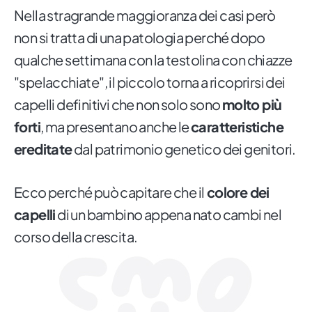
Nella stragrande maggioranza dei casi però
non si tratta di una patologia perché dopo
qualche settimana con la testolina con chiazze
"spelacchiate", il piccolo torna a ricoprirsi dei
capelli definitivi che non solo sono
molto più
forti
, ma presentano anche le
caratteristiche
ereditate
dal patrimonio genetico dei genitori.
Ecco perché può capitare che il
colore dei
capelli
di un bambino appena nato cambi nel
corso della crescita.