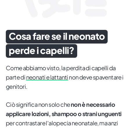
Cosa fare se il neonato
perde i capelli?
Come abbiamo visto, la perdita di capelli da
parte di
neonati e lattanti
non deve spaventare i
genitori.
Ciò significa non solo che
non è necessario
applicare lozioni, shampoo o strani unguenti
per contrastare l'alopecia neonatale, ma anzi