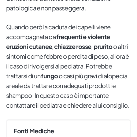
patologica e non passeggera.
Quando però la caduta dei capelli viene
accompagnata da
frequenti e violente
eruzioni cutanee
,
chiazze rosse
,
prurito
o altri
sintomi come febbre o perdita di peso, allora è
il caso di rivolgersi al pediatra. Potrebbe
trattarsi di un
fungo
o casi più gravi di alopecia
areale da trattare con adeguati prodotti e
shampoo. In questo caso è importante
contattare il pediatra e chiedere a lui consiglio.
Fonti Mediche