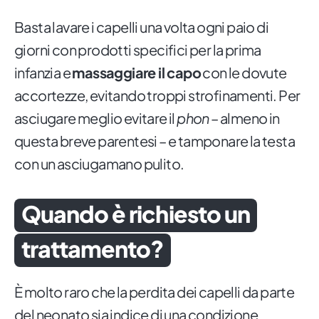
Basta lavare i capelli una volta ogni paio di
giorni con prodotti specifici per la prima
infanzia e
massaggiare il capo
con le dovute
accortezze, evitando troppi strofinamenti. Per
asciugare meglio evitare il
phon
– almeno in
questa breve parentesi – e tamponare la testa
con un asciugamano pulito.
Quando è richiesto un
trattamento?
È molto raro che la perdita dei capelli da parte
del neonato sia indice di una condizione