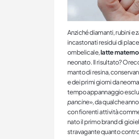
Anziché diamanti, rubini e za
incastonati residui di pla
ombelicale,
latte materno 
neonato. Il risultato? Orecc
manto di resina, conservan
e dei primi giorni da neom
tempo appannaggio esclus
pancine
», da qualche anno
con fiorenti attività comme
nato il primo brand di gioiel
stravagante quanto contro