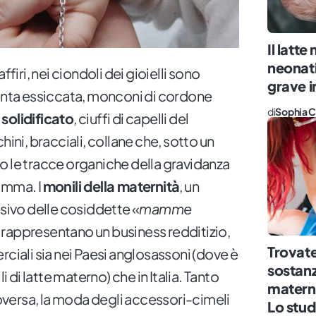
Il latt
neonati
ffiri, nei ciondoli dei gioielli sono
grave i
centa essiccata, monconi di cordone
di
Sophia C
solidificato
, ciuffi di capelli del
hini, bracciali, collane che, sotto un
o le tracce organiche della gravidanza
amma. I
monili della maternità
, un
ivo delle cosiddette «
mamme
 rappresentano un business redditizio,
Trovate
rciali sia nei Paesi anglosassoni (dove è
sostanz
li di latte materno) che in Italia. Tanto
materno
versa, la moda degli accessori-cimeli
Lo stud