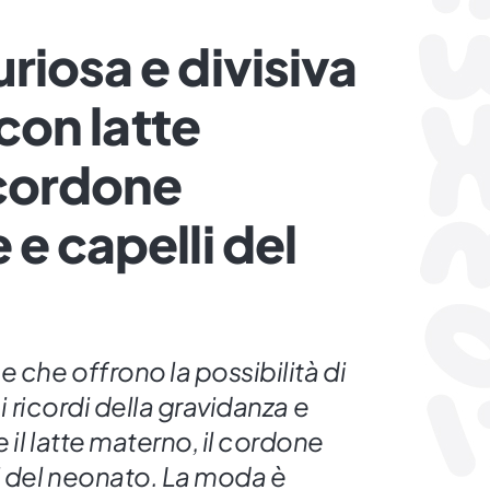
riosa e divisiva
 con latte
cordone
e capelli del
e che offrono la possibilità di
 i ricordi della gravidanza e
 il latte materno, il cordone
i del neonato. La moda è