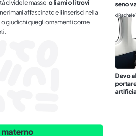
tà divide le masse:
o li ami o li trovi
seno va
ne rimani affascinato e li inserisci nella
di
Rachele 
, o giudichi quegli ornamenti come
ti.
Devo al
portare 
artific
te materno