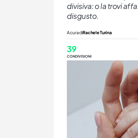
divisiva: o la trovi af
disgusto.
A cura di
Rachele Turina
39
CONDIVISIONI