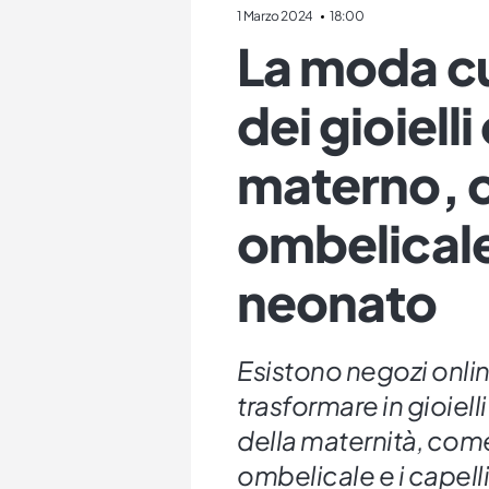
1 Marzo 2024
18:00
La moda cu
dei gioielli
materno, 
ombelicale 
neonato
Esistono negozi onlin
trasformare in gioielli
della maternità, come
ombelicale e i capell