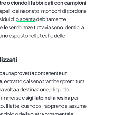
tre o ciondoli fabbricati con campioni
i capelli del neonato, monconi di cordone
sidui di
placenta
debitamente
elle sembianze tuttavia sono identici a
orio esposto nelle teche delle
izzati
enda una provetta contenente un
e
, estratto dal seno tramite spremitura
a volta a destinazione, il liquido
o, immerso e
sigillato nella resina
per
o. Il latte, quando si rapprende, assume
ondolo o della pietra ornamentale