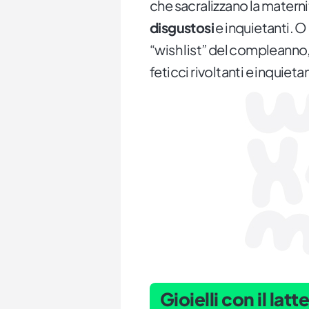
che sacralizzano la materni
disgustosi
e inquietanti. O 
“wish list” del compleanno
feticci rivoltanti e inquietan
Gioielli con il lat