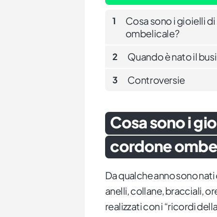
Cosa sono i gioielli 
1
ombelicale?
Quando è nato il busi
2
Controversie
3
Cosa sono i gioi
cordone ombel
Da qualche anno sono nat
anelli, collane, bracciali, 
realizzati con i “ricordi del