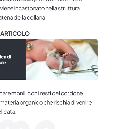
 viene incastonato nella struttura
catena della collana.
 ARTICOLO
ica di
ale
are monili con i resti del
cordone
 materia organico che rischia di venire
elicata.