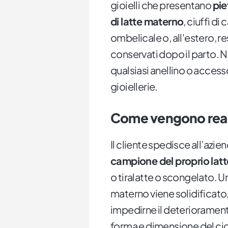
gioielli che presentano
pie
di latte materno
, ciuffi d
ombelicale o, all'estero, re
conservati dopo il parto. N
qualsiasi anellino o access
gioiellerie.
Come vengono real
Il cliente spedisce all’azi
campione del proprio latt
o tiralatte o scongelato. Un
materno viene solidificat
impedirne il deteriorament
forma e dimensione del ci