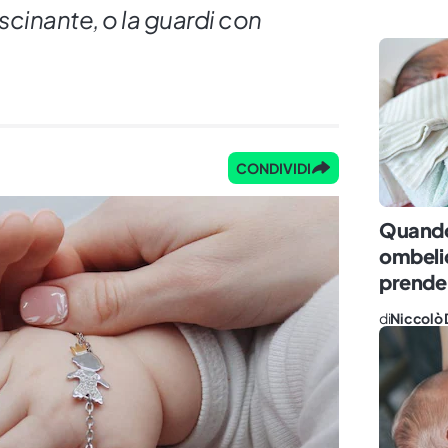
fascinante, o la guardi con
CONDIVIDI
Quando
ombeli
prende
di
Niccolò 