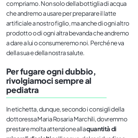
compriamo. Non solo della bottiglia di acqua
che andremo a usare per preparare il latte
artificiale a nostro figlio, ma anche di ogni altro
prodotto o di ogni altra bevanda che andremo
a dare a lui o consumeremo noi. Perché ne va
della sua e della nostra salute.
Per fugare ogni dubbio,
rivolgiamoci sempre al
pediatra
In etichetta, dunque, secondo i consigli della
dottoressa Maria Rosaria Marchili, dovremmo
prestare molta attenzione alla
quantità di