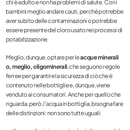
chi è adulto e non ha problemi di salute. Con i
bambini meglio andare cauti, perché potrebbe
aver subito delle contaminazioni o potrebbe
essere presente del cloro usato nei processi di
potabilizzazione.
Meglio, dunque, optare per le
acque minerali
o, meglio, oligominerali
, che seguono regole
ferree per garantire la sicurezza di ciò che è
contenuto nelle bottiglie e, dunque, viene
venduto ai consumatori. Anche per quello che
riguarda, però, l'acqua in bottiglia, bisogna fare
delle distinzioni: non sono tutte uguali: