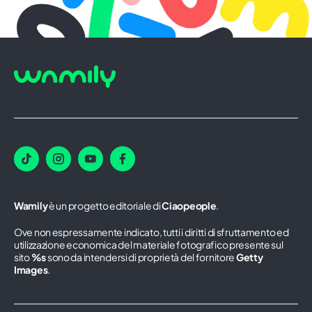
Wamily
è un progetto editoriale di
Ciaopeople
.
Ove non espressamente indicato, tutti i diritti di sfruttamento ed
utilizzazione economica del materiale fotografico presente sul
sito
%s
sono da intendersi di proprietà del fornitore
Getty
Images
.