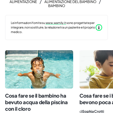
/
/
ALIMENTAZIONE
ALIMENTAZIONE DEL BAMBINO
BAMBINO
Le informazioni fornite su
www.wamily.it
sono progettate per
integrare, non sostituire, la relazione tra un paziente e il proprio
medico.
Cosa fare se il bambino ha
Cosa fare se i
bevuto acqua della piscina
bevono poca 
con il cloro
di
Sophia Crotti