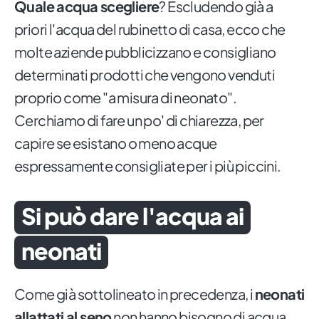
Quale acqua scegliere
? Escludendo già a
priori l'acqua del rubinetto di casa, ecco che
molte aziende pubblicizzano e consigliano
determinati prodotti che vengono venduti
proprio come "a misura di neonato".
Cerchiamo di fare un po' di chiarezza, per
capire se esistano o meno acque
espressamente consigliate per i più piccini.
Si può dare l'acqua ai
neonati
Come già sottolineato in precedenza, i
neonati
allattati al seno
non hanno bisogno di acqua,