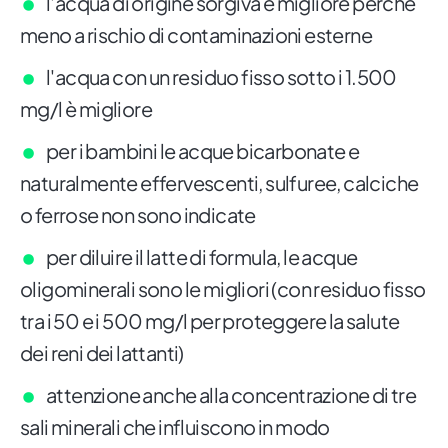
l'acqua di origine sorgiva è migliore perché
meno a rischio di contaminazioni esterne
l'acqua con un residuo fisso sotto i 1.500
mg/l è migliore
per i bambini le acque bicarbonate e
naturalmente effervescenti, sulfuree, calciche
o ferrose non sono indicate
per diluire il latte di formula, le acque
oligominerali sono le migliori (con residuo fisso
tra i 50 e i 500 mg/l per proteggere la salute
dei reni dei lattanti)
attenzione anche alla concentrazione di tre
sali minerali che influiscono in modo