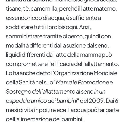
tisane, tè, camomilla, perché il latte materno,
essendo ricco di acqua, è sufficiente a
soddisfare tutti i loro bisogni. Anzi,
somministrare tramite biberon, quindi con
modalità differenti dalla suzione dal seno,
liquidi differenti dal latte della mamma può
compromettere l'efficacia dell'allattamento.
Lo ha anche detto l'Organizzazione Mondiale
della Sanità nel suo "
Manuale Promozione e
Sostegno dell’allattamento al seno in un
ospedale amico dei bambini
" del 2009. Dai 6
mesi di vita in poi, invece, l'acqua può far parte
dell'alimentazione dei bambini.