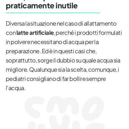
praticamente inutile
Diversa la situazione nel caso di allattamento
con
latte artificiale
, perché i prodotti formulati
in polvere necessitano di acqua per la
preparazione. Ed è in questi casi che,
soprattutto, sorge il dubbio su quale acqua sia
migliore. Qualunque sia la scelta, comunque, i
pediatri consigliano di far bollire sempre
l'acqua.