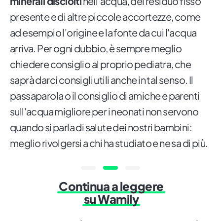
minerali disciolti
nell'acqua, del residuo fisso
presente e di altre piccole accortezze, come
ad esempio l'origine e la fonte da cui l'acqua
arriva. Per ogni dubbio, è sempre meglio
chiedere consiglio al proprio pediatra, che
saprà darci consigli utili anche in tal senso. Il
passaparola o il consiglio di amiche e parenti
sull'acqua migliore per i neonati non servono
quando si parla di salute dei nostri bambini:
meglio rivolgersi a chi ha studiato e ne sa di più.
Continua a leggere
su Wamily