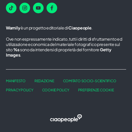
Wamily
è un progetto editoriale di
Ciaopeople
.
Ove non espressamente indicato, tutti i diritti di sfruttamento ed
utilizzazione economica del materiale fotografico presente sul
sito
%s
sono da intendersi di proprietà del fornitore
Getty
Images
.
MANIFESTO
REDAZIONE
COMITATO SOCIO-SCIENTIFICO
PRIVACY POLICY
COOKIE POLICY
PREFERENZE COOKIE