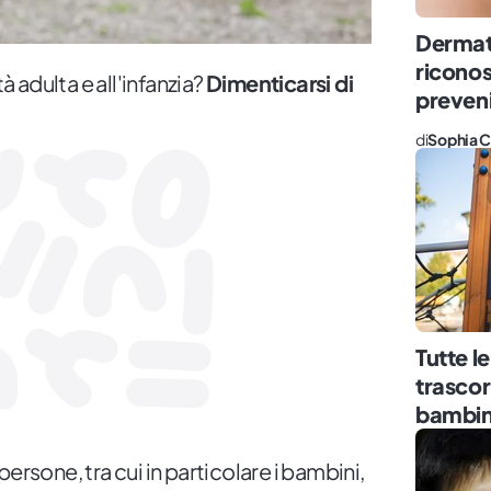
Dermat
riconos
adulta e all'infanzia?
Dimenticarsi di
preveni
di
Sophia C
Tutte l
trascorr
bambin
ersone, tra cui in particolare i bambini,