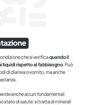
atazione
ondizione che si verifica
quando il
liquidi rispetto al fabbisogno
. Può
sodi di diarrea o vomito, ma anche
bastanza.
perde anche alcuni fondamentali
 stato di salute: si tratta di minerali