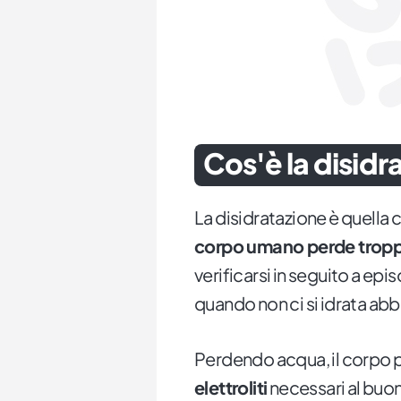
Cos'è la disidr
La disidratazione è quella c
corpo umano perde troppi 
verificarsi in seguito a epi
quando non ci si idrata ab
Perdendo acqua, il corpo 
elettroliti
necessari al buono