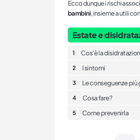
Ecco dunque i rischi associa
bambini
, insieme a utili c
Estate e disidrat
Cos'è la disidratazio
1
I sintomi
2
Le conseguenze più 
3
Cosa fare?
4
Come prevenirla
5