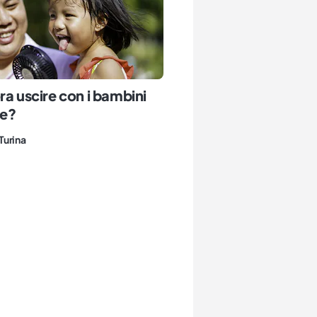
ra uscire con i bambini
te?
Turina