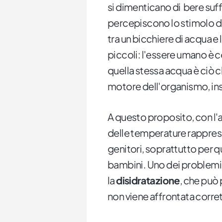
si dimenticano di bere su
percepiscono lo stimolo d
tra un bicchiere di acqua e 
piccoli: l'essere umano è 
quella stessa acqua è ciò c
motore dell'organismo, ins
A questo proposito, con l'a
delle temperature rapprese
genitori, soprattutto per qu
bambini. Uno dei problemi p
la
disidratazione
, che può 
non viene affrontata corr