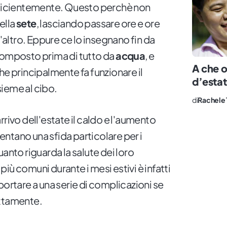
fficientemente. Questo perchè non
ella
sete
, lasciando passare ore e ore
l'altro. Eppure ce lo insegnano fin da
composto prima di tutto da
acqua
, e
A che o
he principalmente fa funzionare il
d’esta
ieme al cibo.
di
Rachele 
rrivo dell'estate il caldo e l'aumento
ntano una sfida particolare per i
anto riguarda la salute dei loro
iù comuni durante i mesi estivi è infatti
portare a una serie di complicazioni se
ettamente.