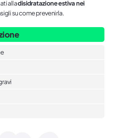
ti alla
disidratazione estiva nei
onsigli su come prevenirla.
azione
ne
gravi