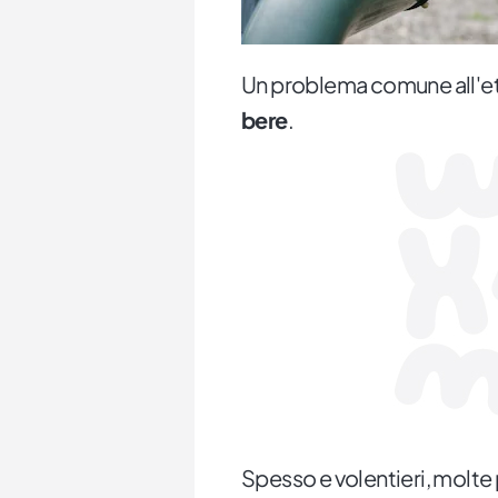
Un problema comune all'età 
bere
.
Spesso e volentieri, molte p