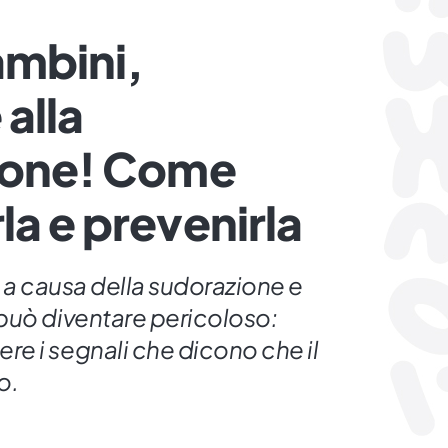
ambini,
alla
zione! Come
la e prevenirla
i a causa della sudorazione e
può diventare pericoloso:
e i segnali che dicono che il
o.