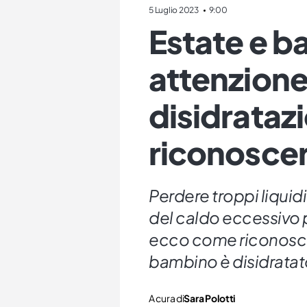
5 Luglio 2023
9:00
Estate e b
attenzione 
disidrata
riconoscer
Perdere troppi liquid
del caldo eccessivo 
ecco come riconoscer
bambino è disidratat
A cura di
Sara Polotti