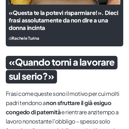
«Questa te la potevi risparmiare!». Dieci
frasi assolutamente da non dire a una
donna incinta
di
Rachele Turina
«Quando torni a lavorare
sul serio?»
Frasi come queste sono il motivo per cui molti
padri tendono a
non sfruttare il già esiguo
congedo di paternità
e rientrare anzitempo a
lavoro nonostante l'obbligo – spesso solo