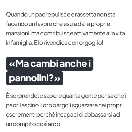
Quando un padre pulisce e rassetta non sta
facendo un favore che esula dalla proprie
mansioni, ma contribuisce attivamente alla vita
in famiglia. E lo rivendica con orgoglio!
«Ma cambi anche i
pannolini?»
È sorprendete sapere quanta gente pensa che i
padri lascino i loro pargoli sguazzare nei propri
escrementi perché incapaci di abbassarsi ad
un compito così ardo.