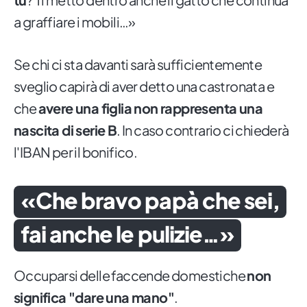
a graffiare i mobili…»
Se chi ci sta davanti sarà sufficientemente
sveglio capirà di aver detto una castronata e
che
avere una figlia non rappresenta una
nascita di serie B
. In caso contrario ci chiederà
l'IBAN per il bonifico.
«Che bravo papà che sei,
fai anche le pulizie…»
Occuparsi delle faccende domestiche
non
significa "dare una mano"
.