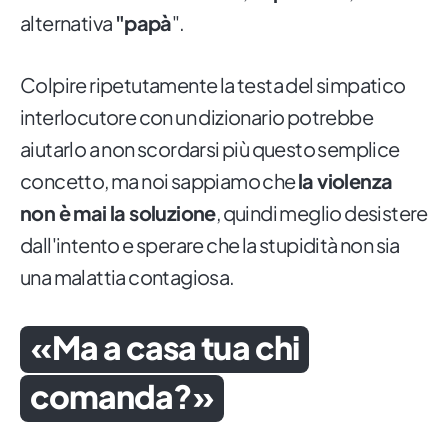
alternativa
"papà
".
Colpire ripetutamente la testa del simpatico
interlocutore con un dizionario potrebbe
aiutarlo a non scordarsi più questo semplice
concetto, ma noi sappiamo che
la violenza
non è mai la soluzione
, quindi meglio desistere
dall'intento e sperare che la stupidità non sia
una malattia contagiosa.
«Ma a casa tua chi
comanda?»