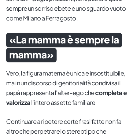
sempre un sorriso ebete e uno sguardo vuoto
come Milano a Ferragosto.
«La mamma è sempre la
mamma»
Vero, la figura materna è unica e insostituibile,
ma in un discorso di genitorialità condivisa il
papà rappresenta l'alter-ego che
completa e
valorizza
l'intero assetto familiare.
Continuare a ripetere certe frasi fatte non fa
altro che perpetrare lo stereotipo che