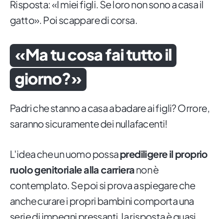
Risposta: «I miei figli. Se loro non sono a casa il
gatto». Poi scappare di corsa.
«Ma tu cosa fai tutto il
giorno?»
Padri che stanno a casa a badare ai figli? Orrore,
saranno sicuramente dei nullafacenti!
L'idea che un uomo possa
prediligere il proprio
ruolo genitoriale alla carriera
non è
contemplato. Se poi si prova a spiegare che
anche curare i propri bambini comporta una
serie di impegni pressanti, la risposta è quasi