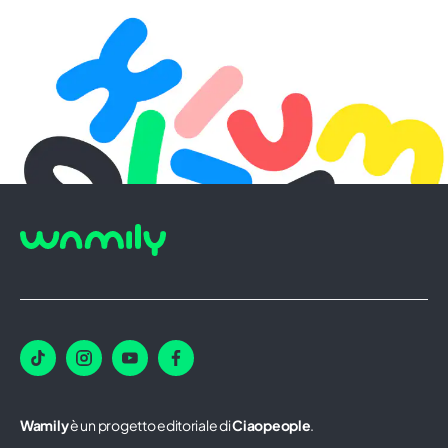
Wamily
è un progetto editoriale di
Ciaopeople
.