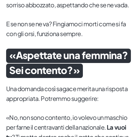
sorriso abbozzato, aspettando che se ne vada.
E se non se ne va? Fingiamoci morti come si fa
con gli orsi, funziona sempre.
«Aspettate una femmina?
Sei contento?»
Una domanda così sagace merita una risposta
appropriata. Potremmo suggerire:
«No, non sono contento, io volevo un maschio
per farne il centravanti della nazionale.
La vuoi
tu
? Ti metto dentro anche il gatto che continua