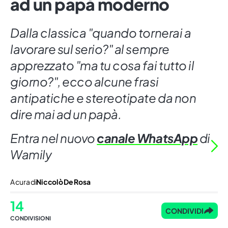
ad un papà moderno
Dalla classica "quando tornerai a
lavorare sul serio?" al sempre
apprezzato "ma tu cosa fai tutto il
giorno?", ecco alcune frasi
antipatiche e stereotipate da non
dire mai ad un papà.
Entra nel nuovo
canale WhatsApp
di
Wamily
A cura di
Niccolò De Rosa
14
CONDIVIDI
CONDIVISIONI