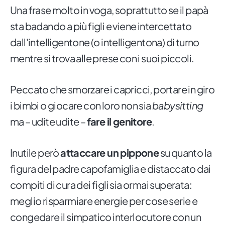
Una frase molto in voga, soprattutto se il papà
sta badando a più figli e viene intercettato
dall'intelligentone (o intelligentona) di turno
mentre si trova alle prese con i suoi piccoli.
Peccato che smorzare i capricci, portare in giro
i bimbi o giocare con loro non sia
babysitting
ma – udite udite –
fare il genitore
.
Inutile però
attaccare un pippone
su quanto la
figura del padre capofamiglia e distaccato dai
compiti di cura dei figli sia ormai superata:
meglio risparmiare energie per cose serie e
congedare il simpatico interlocutore con un