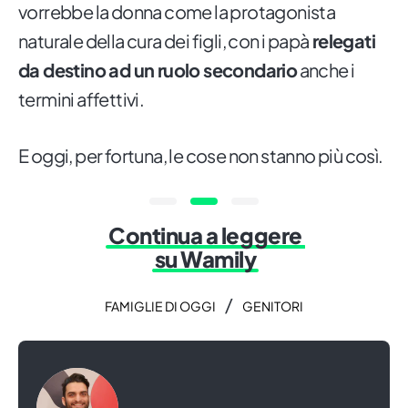
vorrebbe la donna come la protagonista
naturale della cura dei figli, con i papà
relegati
da destino ad un ruolo secondario
anche i
termini affettivi.
E oggi, per fortuna, le cose non stanno più così.
Continua a leggere
su Wamily
/
FAMIGLIE DI OGGI
GENITORI