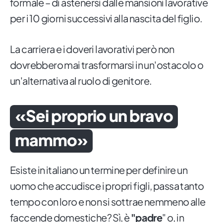
formale – di astenersi dalle mansioni lavorative
per i 10 giorni successivi alla nascita del figlio.
La carriera e i doveri lavorativi però non
dovrebbero mai trasformarsi in un'ostacolo o
un'alternativa al ruolo di genitore.
«Sei proprio un bravo
mammo»
Esiste in italiano un termine per definire un
uomo che accudisce i propri figli, passa tanto
tempo con loro e non si sottrae nemmeno alle
faccende domestiche? Sì, è
"padre
" o, in