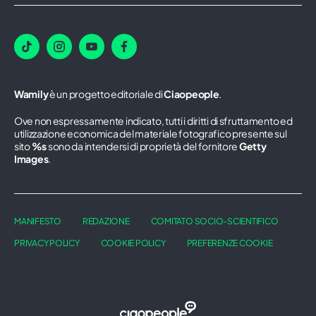
Wamily
è un progetto editoriale di
Ciaopeople
.
Ove non espressamente indicato, tutti i diritti di sfruttamento ed
utilizzazione economica del materiale fotografico presente sul
sito
%s
sono da intendersi di proprietà del fornitore
Getty
Images
.
MANIFESTO
REDAZIONE
COMITATO SOCIO-SCIENTIFICO
PRIVACY POLICY
COOKIE POLICY
PREFERENZE COOKIE