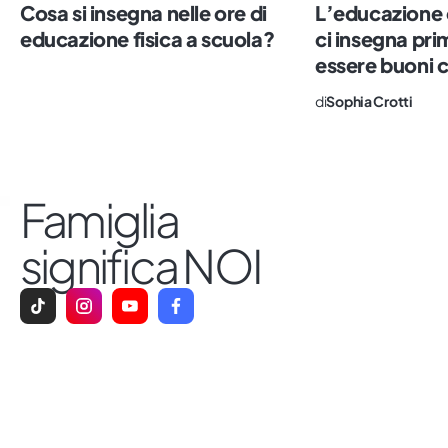
Cosa si insegna nelle ore di
L’educazione 
che è ancora scomodo. Impazzisco per il
educazione fisica a scuola?
ci insegna prim
sushi, il numero sette e le persone vere.
essere buoni c
di
Sophia Crotti
Famiglia
significa NOI