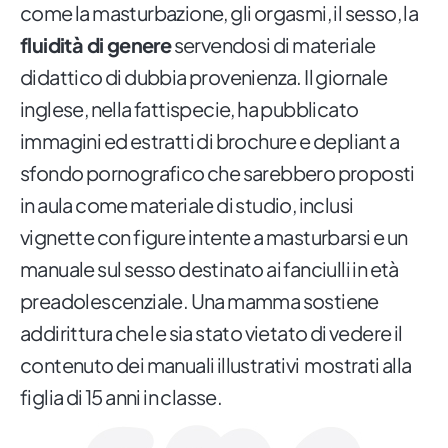
come la masturbazione, gli orgasmi, il sesso, la
fluidità di genere
servendosi di materiale
didattico di dubbia provenienza. Il giornale
inglese, nella fattispecie, ha pubblicato
immagini ed estratti di brochure e depliant a
sfondo pornografico che sarebbero proposti
in aula come materiale di studio, inclusi
vignette con figure intente a masturbarsi e un
manuale sul sesso destinato ai fanciulli in età
preadolescenziale. Una mamma sostiene
addirittura che le sia stato vietato di vedere il
contenuto dei manuali illustrativi mostrati alla
figlia di 15 anni in classe.