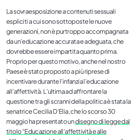
La sovraesposizione a contenuti sessuali
espliciti a cui sono sottoposte le nuove
generazioni, non è purtroppo accompagnata
da un’educazione accurata e adeguata, che
dovrebbe essere impartita quanto prima.
Proprio per questo motivo, anche nel nostro
Paese è stato proposto a più riprese di
incentivare durante l’infanzia l’educazione
all’affettività. L’ultima ad affrontare la
questione tra gli scranni della politica è stata la
senatrice Cecilia D’Elia, che lo scorso 30
maggio ha presentato un
disegno di legge dal
titolo “Educazione all’affettività e alle