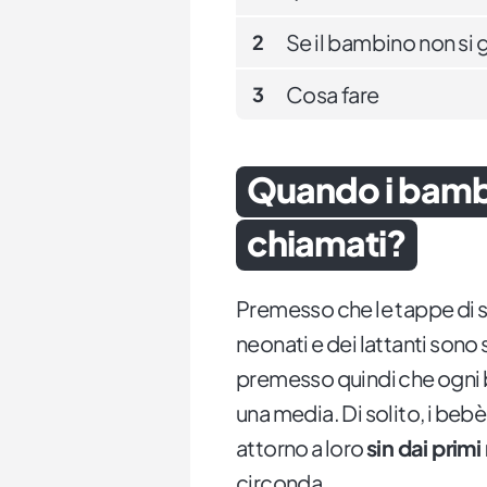
Se il bambino non si 
2
Cosa fare
3
Quando i bambin
chiamati?
Premesso che le tappe di s
neonati e dei lattanti sono 
premesso quindi che ogni 
una media. Di solito, i beb
attorno a loro
sin dai primi
circonda.