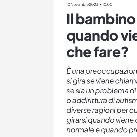
10 Novembre 2023
10:00
Il bambino 
quando vi
che fare?
È una preoccupazione
si gira se viene chiam
se sia un problema di 
o addirittura di auti
diverse ragioni per 
girarsi quando viene
normale e quando pr