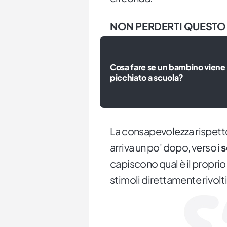
NON PERDERTI QUESTO
Cosa fare se un bambino viene
picchiato a scuola?
La consapevolezza rispetto 
arriva un po' dopo, verso i
s
capiscono qual è il proprio
stimoli direttamente rivolti