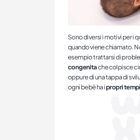
Sono diversi i motivi per i q
quando viene chiamato. No
esempio trattarsi di probl
congenita
che colpisce cir
oppure di una tappa di svi
ogni bebè ha i
propri temp