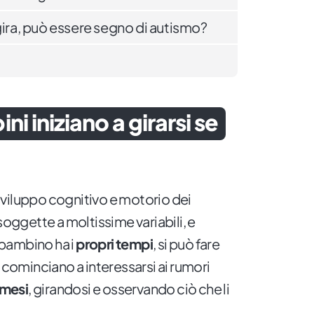
gira, può essere segno di autismo?
i iniziano a girarsi se
viluppo cognitivo e motorio dei
soggette a moltissime variabili, e
bambino ha i
propri
tempi
, si può fare
è cominciano a interessarsi ai rumori
 mesi
, girandosi e osservando ciò che li