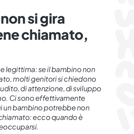
non si gira
ene chiamato,
 legittima: se il bambino non
ato, molti genitori si chiedono
udito, di attenzione, di sviluppo
smo. Ci sono effettivamente
cui un bambino potrebbe non
 chiamato: ecco quando è
eoccuparsi.