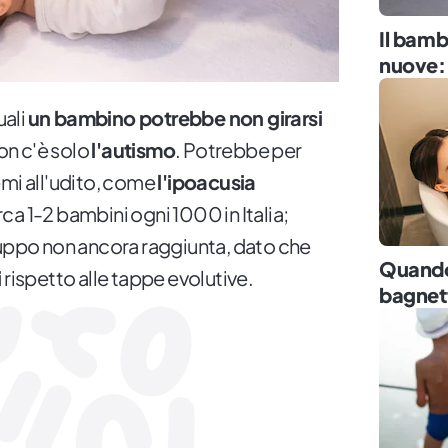
Il bamb
nuove:
uali
un bambino potrebbe non girarsi
n c'è solo
l'autismo
. Potrebbe per
emi all'udito, come
l'ipoacusia
ca 1-2 bambini ogni 1000 in Italia;
luppo non ancora raggiunta, dato che
Quando 
i
rispetto alle tappe evolutive.
bagnett