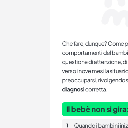
Che fare, dunque? Come p
comportamenti del bambino,
questione di attenzione, di
verso i nove mesi la situazi
preoccuparsi, rivolgendosi 
diagnosi
corretta.
Il bebè non si gir
Quando i bambini inizi
1