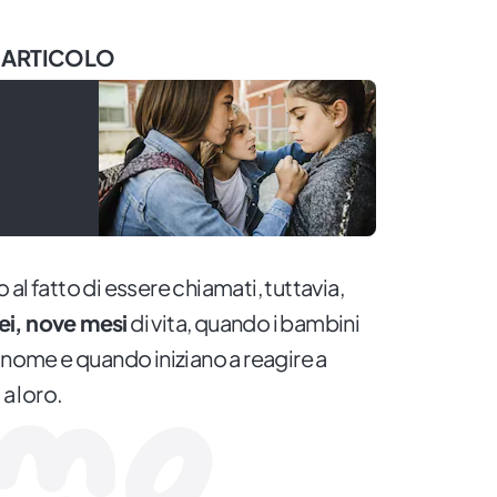
 ARTICOLO
al fatto di essere chiamati, tuttavia,
ei, nove mesi
di vita, quando i bambini
 nome e quando iniziano a reagire a
 a loro.