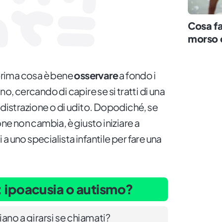
Cosa fa
morso 
rima cosa è bene
osservare
a fondo i
 cercando di capire se si tratti di una
 distrazione o di udito. Dopodiché, se
one non cambia, è giusto iniziare a
a uno specialista infantile per fare una
a: ipoacusia o autismo?
ano a girarsi se chiamati?