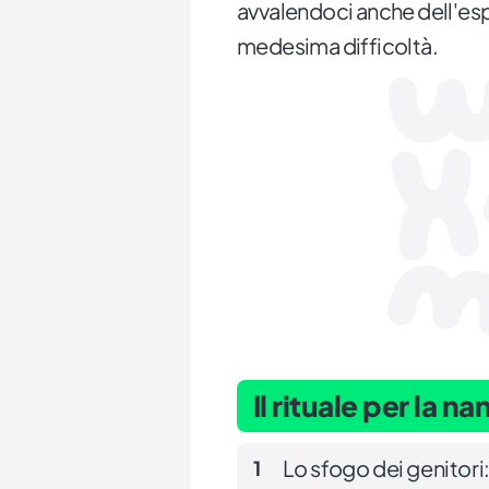
avvalendoci anche dell'espe
medesima difficoltà.
Il rituale per la na
Lo sfogo dei genitori
1