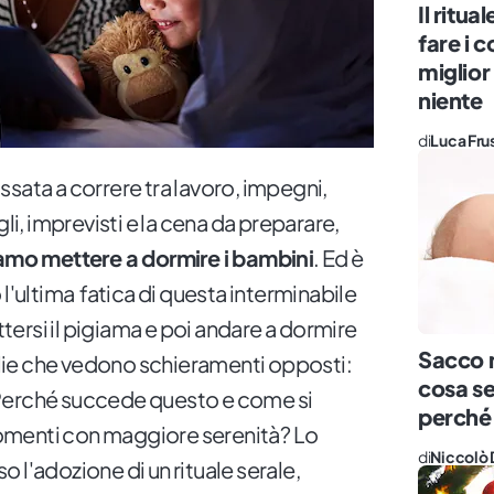
Il ritua
fare i c
miglior 
niente
di
Luca Fru
sata a correre tra lavoro, impegni,
gli, imprevisti e la cena da preparare,
iamo mettere a dormire i bambini
. Ed è
 l'ultima fatica di questa interminabile
ettersi il pigiama e poi andare a dormire
Sacco n
ie che vedono schieramenti opposti:
cosa se
Perché succede questo e come si
perché
omenti con maggiore serenità? Lo
di
Niccolò 
 l'adozione di un rituale serale,