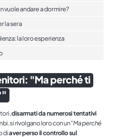
n vuole andare a dormire?
r la sera
lenza: la loro esperienza
o
nitori: "Ma perché ti
?"
tori,
disarmati da numerosi tentativi
mbi, si rivolgano loro con un "
Ma perché
o di
aver perso il controllo sul