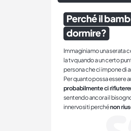
Perché il bamb
dormire?
Immaginiamo una serata co
la tv quando a un certo pun
persona che ci impone di a
Per quanto possa essere a
probabilmente ci rifiute
sentendo ancora il bisogno
innervositi perché
non riu