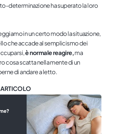
uto-determinazione ha superato la loro
giamo in un certo modo la situazione,
ello che accade al semplicismo dei
occuparsi,
è normale reagire,
ma
o cosa scatta nella mente di un
rne di andare a letto.
 ARTICOLO
orme?