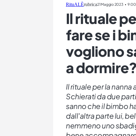
RituALÈ
rubrica
21 Maggio 2023
9:00
Il rituale 
fare se i b
vogliono s
a dormire
Il rituale per la nann
Schierati da due parti
sanno che il bimbo h
dall'altra parte lui, b
nemmeno uno sbadiglio
bene accompagnare il 