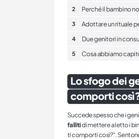
Perché il bambino no
2
Adottare un rituale pe
3
Due genitori in consu
4
Cosa abbiamo capit
5
Lo sfogo dei ge
comporti così
Succede spesso che i geni
falliti
di mettere a letto i bi
ti comporti così?
". Senton