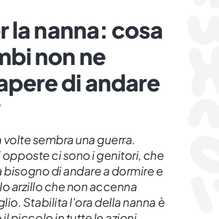
per la nanna: cosa
imbi non ne
apere di andare
?
a a volte sembra una guerra.
 opposte ci sono i genitori, che
a bisogno di andare a dormire e
ello arzillo che non accenna
. Stabilita l'ora della nanna è
piccolo in tutte le azioni,