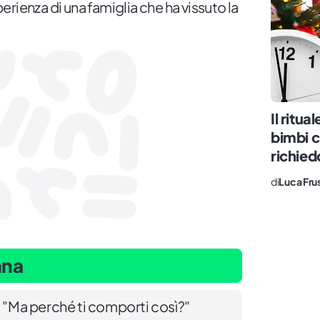
rienza di una famiglia che ha vissuto la
Il ritua
bimbi c
richie
di
Luca Fru
nna
: "Ma perché ti comporti così?"