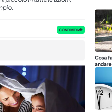
mpio.
CONDIVIDI
Cosa fa
andare 