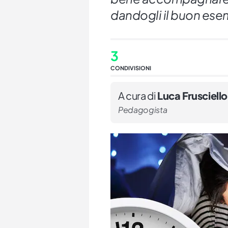
dandogli il buon ese
3
CONDIVISIONI
A cura di
Luca Frusciello
Pedagogista