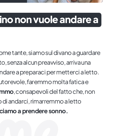
ino non vuole andare a
me tante, siamo sul divano a guardare
to, senza alcun preavviso, arriva una
ndare a preparaci per metterci a letto.
utorevole, faremmo molta fatica e
remmo
, consapevoli del fatto che, non
 di andarci, rimarremmo a letto
sciamo a prendere sonno.