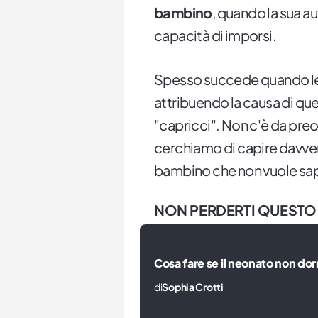
bambino
, quando la sua a
capacità di imporsi.
Spesso succede quando leg
attribuendo la causa di qu
"capricci". Non c'è da pre
cerchiamo di capire davver
bambino che non vuole sape
NON PERDERTI QUESTO
Cosa fare se il neonato non d
di
Sophia Crotti