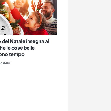
le del Natale insegna ai
he le cose belle
dono tempo
sciello