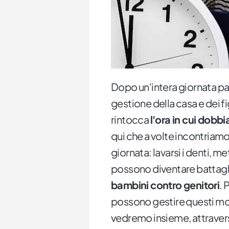
Dopo un'intera giornata pas
gestione della casa e dei fi
rintocca
l'ora in cui dobb
qui che a volte incontriamo
giornata: lavarsi i denti, m
possono diventare battagl
bambini contro genitori
. 
possono gestire questi m
vedremo insieme, attraverso