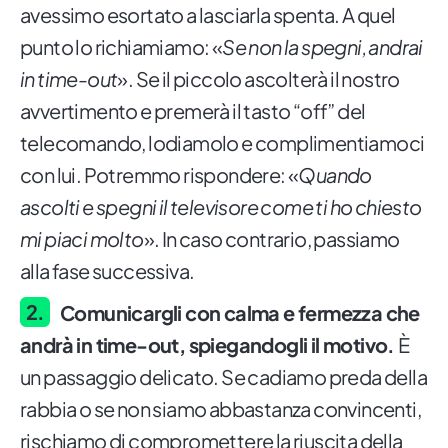
avessimo esortato a lasciarla spenta. A quel
punto lo richiamiamo: «
Se non la spegni, andrai
in time-out
». Se il piccolo ascolterà il nostro
avvertimento e premerà il tasto “off” del
telecomando, lodiamolo e complimentiamoci
con lui. Potremmo rispondere: «
Quando
ascolti e spegni il televisore come ti ho chiesto
mi piaci molto
». In caso contrario, passiamo
alla fase successiva.
Comunicargli con calma e fermezza che
andrà in time-out, spiegandogli il motivo.
È
un passaggio delicato. Se cadiamo preda della
rabbia o se non siamo abbastanza convincenti,
rischiamo di compromettere la riuscita della