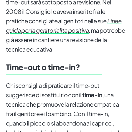
time-out sarà sottoposto a revisione. Nel
2008 il Consiglio lo aveva inserito fra le
pratiche consigliate ai genitori nelle sue
Linee
guida per la genitorialità positiva
, ma potrebbe
già essere in cantiere una revisione della
tecnica educativa.
Time-out o time-in?
Chi sconsiglia di praticare il time-out
suggerisce di sostituirlo con il
time-in
, una
tecnica che promuove la relazione empatica
fra il genitore e il bambino. Con il time-in,
quando il piccolo si abbandona ai capricci,