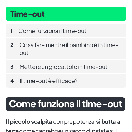
Time-out
Come funziona il time-out
1
Cosa fare mentre il bambino è in time-
2
out
Mettere un giocattolo in time-out
3
Il time-out è efficace?
4
Come funziona il time-out
Il piccolo scalpita
con prepotenza,
si butta a
terra
come cadrebbe un sacco di patate sul