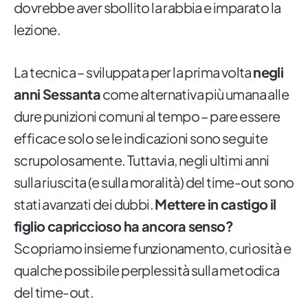
dovrebbe aver sbollito la rabbia e imparato la
lezione.
La tecnica – sviluppata per la prima volta
negli
anni Sessanta
come alternativa più umana alle
dure punizioni comuni al tempo – pare essere
efficace solo se le indicazioni sono seguite
scrupolosamente. Tuttavia, negli ultimi anni
sulla riuscita (e sulla moralità) del time-out sono
stati avanzati dei dubbi.
Mettere in castigo il
figlio capriccioso ha ancora senso?
Scopriamo insieme funzionamento, curiosità e
qualche possibile perplessità sulla metodica
del time-out.