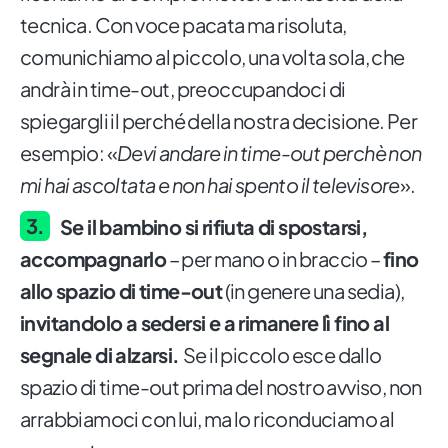
tecnica. Con voce pacata ma risoluta,
comunichiamo al piccolo, una volta sola, che
andrà in time-out, preoccupandoci di
spiegargli il perché della nostra decisione. Per
esempio: «
Devi andare in time-out perchè non
mi hai ascoltata e non hai spento il televisore
».
Se il bambino si rifiuta di spostarsi,
accompagnarlo
– per mano o in braccio –
fino
allo spazio di time-out
(in genere una sedia),
invitandolo a sedersi e a rimanere lì fino al
segnale di alzarsi.
Se il piccolo esce dallo
spazio di time-out prima del nostro avviso, non
arrabbiamoci con lui, ma lo riconduciamo al