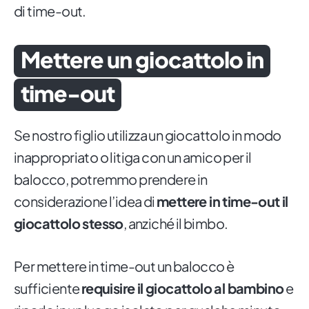
di time-out.
Mettere un giocattolo in
time-out
Se nostro figlio utilizza un giocattolo in modo
inappropriato o litiga con un amico per il
balocco, potremmo prendere in
considerazione l’idea di
mettere in time-out il
giocattolo stesso
, anziché il bimbo.
Per mettere in time-out un balocco è
sufficiente
requisire il giocattolo al bambino
e