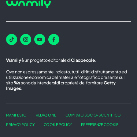
Wamily
è un progetto editoriale di
Ciaopeople
.
Ove non espressamente indicato, tutti i diritti di sfruttamento ed
utilizzazione economica del materiale fotografico presente sul
sito
%s
sono da intendersi di proprietà del fornitore
Getty
Images
.
MANIFESTO
REDAZIONE
COMITATO SOCIO-SCIENTIFICO
PRIVACY POLICY
COOKIE POLICY
PREFERENZE COOKIE