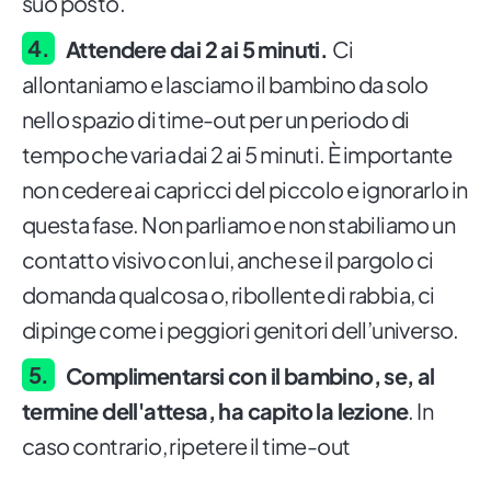
suo posto.
Attendere dai 2 ai 5 minuti.
Ci
allontaniamo e lasciamo il bambino da solo
nello spazio di time-out per un periodo di
tempo che varia dai 2 ai 5 minuti. È importante
non cedere ai capricci del piccolo e ignorarlo in
questa fase. Non parliamo e non stabiliamo un
contatto visivo con lui, anche se il pargolo ci
domanda qualcosa o, ribollente di rabbia, ci
dipinge come i peggiori genitori dell’universo.
Complimentarsi con il bambino, se, al
termine dell'attesa, ha capito la lezione
. In
caso contrario, ripetere il time-out