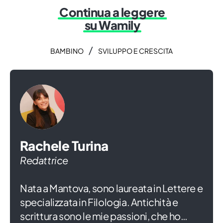
Continua a leggere
su Wamily
/
BAMBINO
SVILUPPO E CRESCITA
Rachele Turina
Redattrice
Nata a Mantova, sono laureata in Lettere e
specializzata in Filologia. Antichità e
scrittura sono le mie passioni, che ho