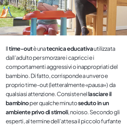
Il
time-out
è una
tecnica educativa
utilizzata
dall’adulto per smorzare i capricci e i
comportamenti aggressivi o inappropriati del
bambino. Di fatto, corrisponde a un vero e
proprio time-out (letteralmente «
pausa
») da
qualsiasi attenzione. Consiste nel
lasciare il
bambino
per qualche minuto
seduto in un
ambiente privo di stimoli
, noioso. Secondo gli
esperti, al termine dell’attesa il piccolo furfante