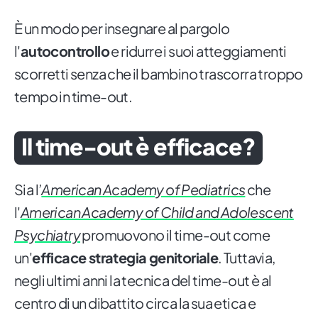
È un modo per insegnare al pargolo
l'
autocontrollo
e ridurre i suoi atteggiamenti
scorretti senza che il bambino trascorra troppo
tempo in time-out.
Il time-out è efficace?
Sia l’
American Academy of Pediatrics
che
l'
American Academy of Child and Adolescent
Psychiatry
promuovono il time-out come
un'
efficace strategia genitoriale
. Tuttavia,
negli ultimi anni la tecnica del time-out è al
centro di un dibattito circa la sua etica e