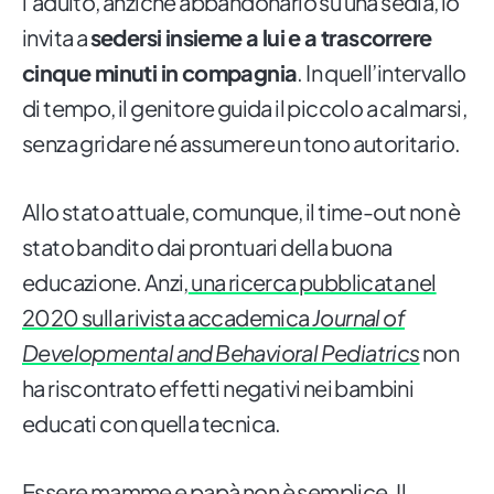
l’adulto, anziché abbandonarlo su una sedia, lo
invita a
sedersi insieme a lui e a trascorrere
cinque minuti in compagnia
. In quell’intervallo
di tempo, il genitore guida il piccolo a calmarsi,
senza gridare né assumere un tono autoritario.
Allo stato attuale, comunque, il time-out non è
stato bandito dai prontuari della buona
educazione. Anzi,
una ricerca pubblicata nel
2020 sulla rivista accademica
Journal of
Developmental and Behavioral Pediatrics
non
ha riscontrato effetti negativi nei bambini
educati con quella tecnica.
Essere mamme e papà non è semplice. Il