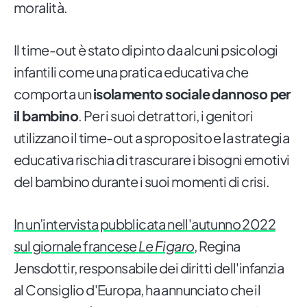
moralità.
Il time-out è stato dipinto da alcuni psicologi
infantili come una pratica educativa che
comporta un
isolamento sociale dannoso per
il bambino
. Per i suoi detrattori, i genitori
utilizzano il time-out a sproposito e la strategia
educativa rischia di trascurare i bisogni emotivi
del bambino durante i suoi momenti di crisi.
In un’intervista pubblicata nell'autunno 2022
sul giornale francese
Le Figaro
, Regina
Jensdottir, responsabile dei diritti dell'infanzia
al Consiglio d'Europa, ha annunciato che il