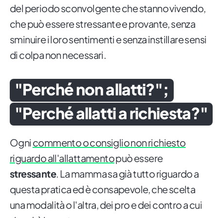
del periodo sconvolgente che stanno vivendo,
che può essere stressante e provante, senza
sminuire i loro sentimenti e senza instillare sensi
di colpa non necessari.
"Perché non allatti?";
"Perché allatti a richiesta?"
Ogni
commento o consiglio non richiesto
riguardo all'allattamento
può essere
stressante
. La mamma sa già tutto riguardo a
questa pratica ed è consapevole, che scelta
una modalità o l'altra, dei pro e dei contro a cui