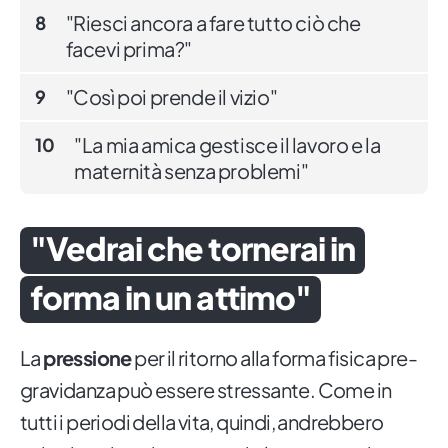
"Riesci ancora a fare tutto ciò che
8
facevi prima?"
"Così poi prende il vizio"
9
"La mia amica gestisce il lavoro e la
10
maternità senza problemi"
"Vedrai che tornerai in
forma in un attimo"
La
pressione
per il ritorno alla forma fisica pre-
gravidanza può essere stressante. Come in
tutti i periodi della vita, quindi, andrebbero