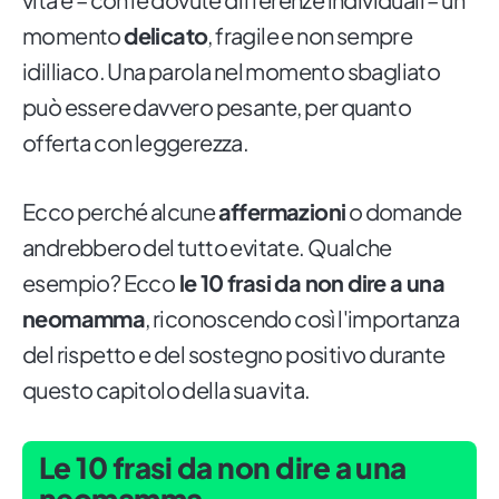
momento
delicato
, fragile e non sempre
idilliaco. Una parola nel momento sbagliato
può essere davvero pesante, per quanto
offerta con leggerezza.
Ecco perché alcune
affermazioni
o domande
andrebbero del tutto evitate. Qualche
esempio? Ecco
le 10 frasi da non dire a una
neomamma
, riconoscendo così l'importanza
del rispetto e del sostegno positivo durante
questo capitolo della sua vita.
Le 10 frasi da non dire a una
neomamma