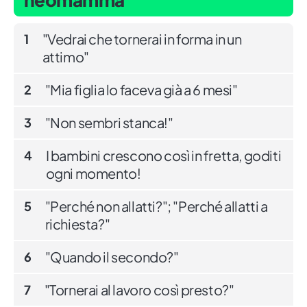
"Vedrai che tornerai in forma in un
1
attimo"
"Mia figlia lo faceva già a 6 mesi"
2
"Non sembri stanca!"
3
I bambini crescono così in fretta, goditi
4
ogni momento!
"Perché non allatti?"; "Perché allatti a
5
richiesta?"
"Quando il secondo?"
6
"Tornerai al lavoro così presto?"
7