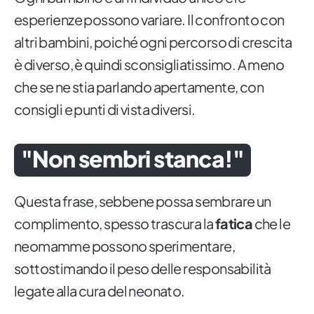
esperienze possono variare. Il confronto con
altri bambini, poiché ogni percorso di crescita
è diverso, è quindi sconsigliatissimo. A meno
che se ne stia parlando apertamente, con
consigli e punti di vista diversi.
"Non sembri stanca!"
Questa frase, sebbene possa sembrare un
complimento, spesso trascura la
fatica
che le
neomamme possono sperimentare,
sottostimando il peso delle responsabilità
legate alla cura del neonato.