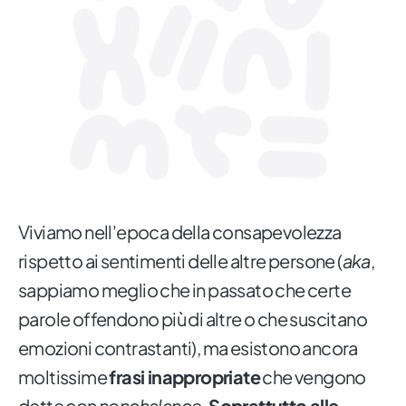
Viviamo nell'epoca della consapevolezza
rispetto ai sentimenti delle altre persone (
aka
,
sappiamo meglio che in passato che certe
parole offendono più di altre o che suscitano
emozioni contrastanti), ma esistono ancora
moltissime
frasi inappropriate
che vengono
dette con
nonchalance
.
Soprattutto alle