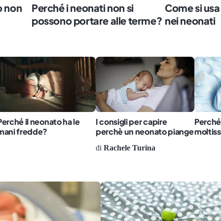
o non
Perché i neonati non si
Come si usa 
possono portare alle terme?
nei neonati
Perché il neonato ha le
I consigli per capire
Perché
mani fredde?
perchè un neonato piange
moltis
di
Rachele Turina