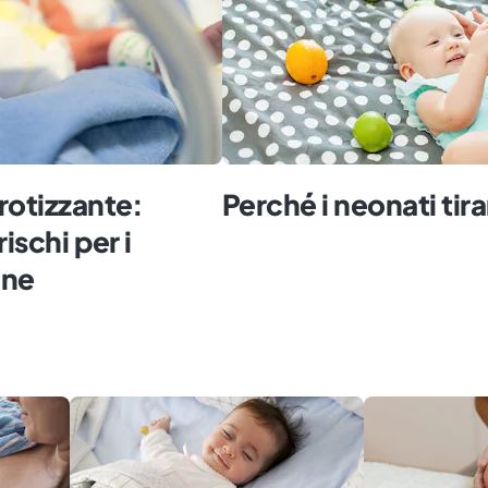
rotizzante:
Perché i neonati tira
ischi per i
ine