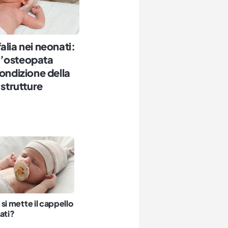
alia nei neonati:
l’osteopata
condizione della
 strutture
si mette il cappello
ati?