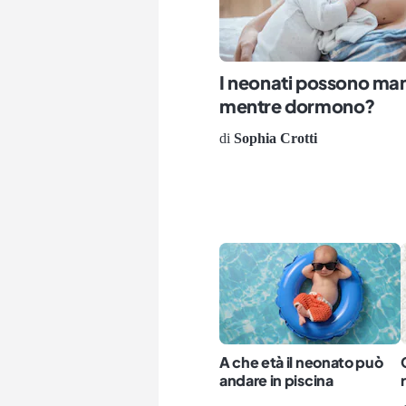
I neonati possono ma
mentre dormono?
di
Sophia Crotti
A che età il neonato può
andare in piscina