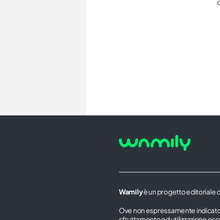
d
Wamily
è un progetto editoriale 
Ove non espressamente indicato, tut
sfruttamento ed utilizzazione ec