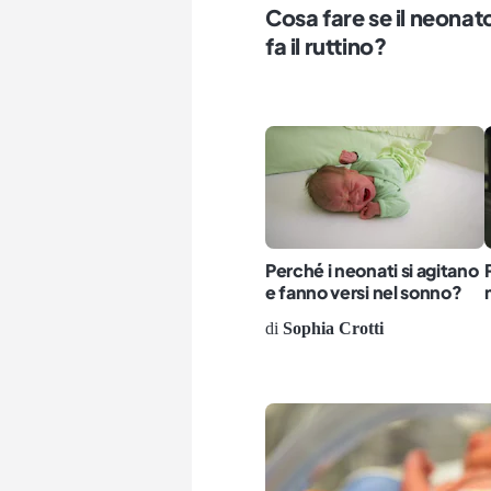
Cosa fare se il neonat
fa il ruttino?
Perché i neonati si agitano
e fanno versi nel sonno?
di
Sophia Crotti