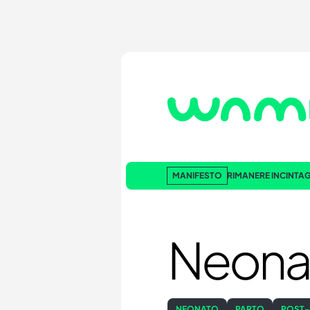
MANIFESTO
RIMANERE INCINTA
G
Neona
NEONATO
PARTO
POST-