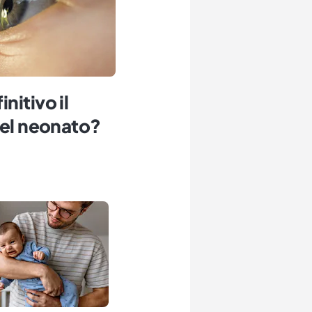
nitivo il
del neonato?