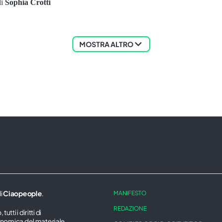
i
Sophia Crotti
MOSTRA ALTRO
di
Ciaopeople
.
MANIFESTO
REDAZIONE
ti i diritti di
onomica del materiale