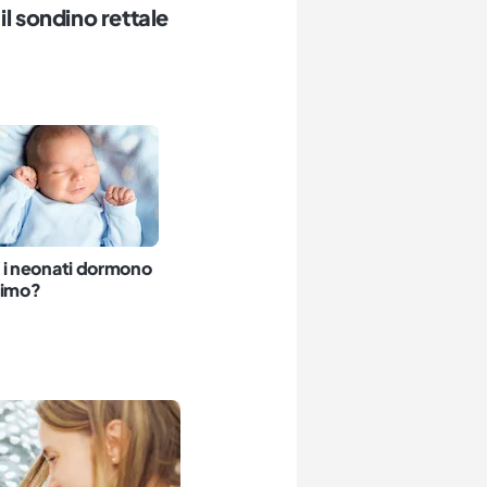
il sondino rettale
 i neonati dormono
simo?