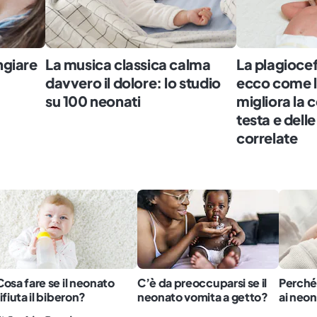
ngiare
La musica classica calma
La plagiocef
davvero il dolore: lo studio
ecco come 
su 100 neonati
migliora la 
testa e delle
correlate
Cosa fare se il neonato
C’è da preoccuparsi se il
Perché 
rifiuta il biberon?
neonato vomita a getto?
ai neon