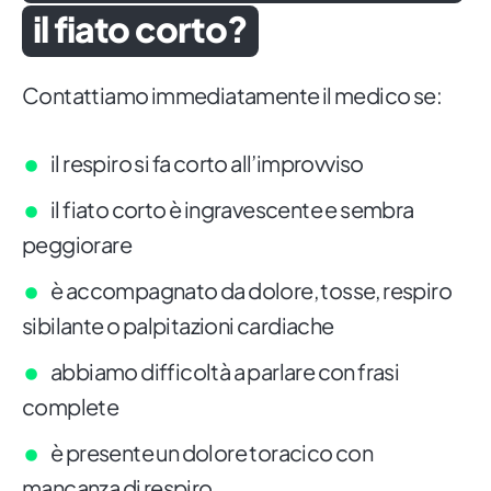
il fiato corto?
Contattiamo immediatamente il medico se:
il respiro si fa corto all’improvviso
il fiato corto è ingravescente e sembra
peggiorare
è accompagnato da dolore, tosse, respiro
sibilante o palpitazioni cardiache
abbiamo difficoltà a parlare con frasi
complete
è presente un dolore toracico con
mancanza di respiro