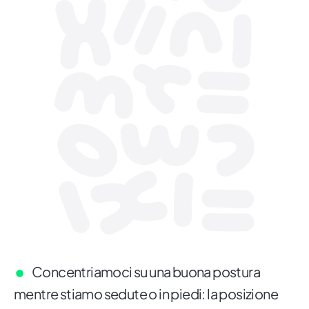
Concentriamoci su una buona postura
mentre stiamo sedute o in piedi: la posizione