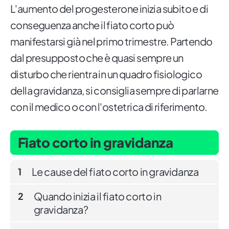
L'aumento del progesterone inizia subito e di
conseguenza anche il fiato corto può
manifestarsi già nel primo trimestre. Partendo
dal presupposto che è quasi sempre un
disturbo che rientra in un quadro fisiologico
della gravidanza, si consiglia sempre di parlarne
con il medico o con l'ostetrica di riferimento.
Fiato corto in gravidanza
Le cause del fiato corto in gravidanza
1
Quando inizia il fiato corto in
2
gravidanza?