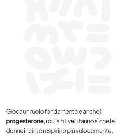
Gioca un ruolo fondamentale anche il
progesterone
, i cui alti livelli fanno sì che le
donne incinte respirino più velocemente.