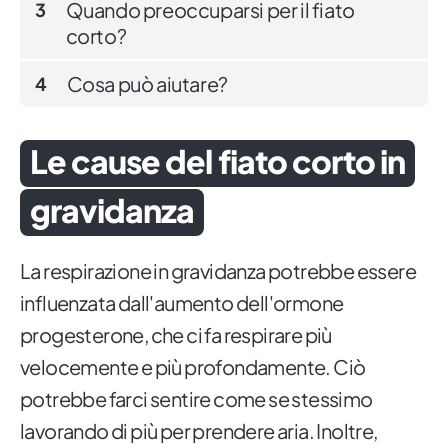
Quando preoccuparsi per il fiato
3
corto?
Cosa può aiutare?
4
Le cause del fiato corto in
gravidanza
La respirazione in gravidanza potrebbe essere
influenzata dall'aumento dell'ormone
progesterone, che ci fa respirare più
velocemente e più profondamente. Ciò
potrebbe farci sentire come se stessimo
lavorando di più per prendere aria. Inoltre,