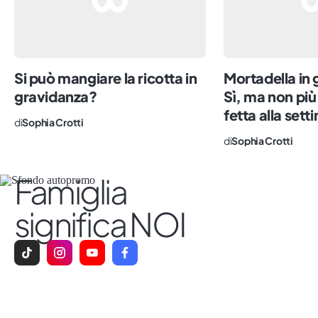
Si può mangiare la ricotta in
Mortadella in
gravidanza?
Sì, ma non più
fetta alla set
di
Sophia Crotti
di
Sophia Crotti
Famiglia
significa NOI