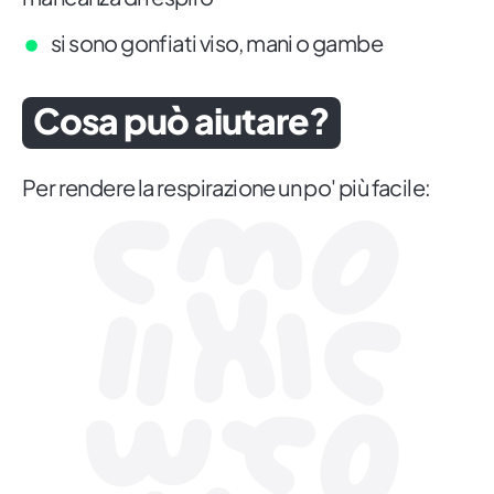
si sono gonfiati viso, mani o gambe
Cosa può aiutare?
Per rendere la respirazione un po' più facile: