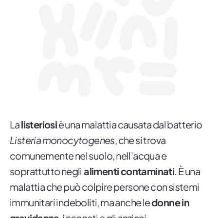
La
listeriosi
è una malattia causata dal batterio
Listeria monocytogenes
, che si trova
comunemente nel suolo, nell'acqua e
soprattutto negli
alimenti contaminati
. È una
malattia che può colpire persone con sistemi
immunitari indeboliti, ma anche le
donne in
gravidanza
, i neonati e gli anziani.