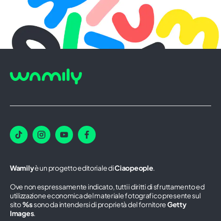
Wamily
è un progetto editoriale di
Ciaopeople
.
Ove non espressamente indicato, tutti i diritti di sfruttamento ed
utilizzazione economica del materiale fotografico presente sul
sito
%s
sono da intendersi di proprietà del fornitore
Getty
Images
.