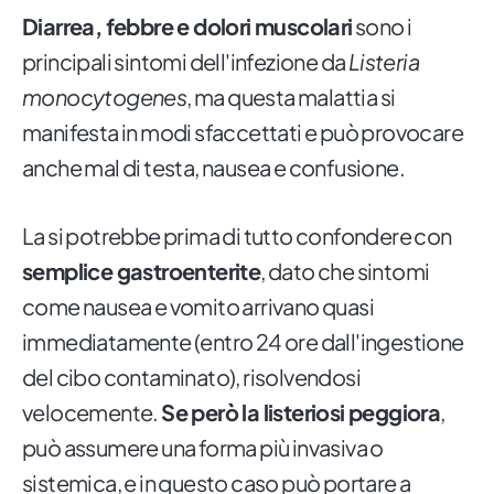
Diarrea, febbre e dolori muscolari
sono i
principali sintomi dell'infezione da
Listeria
monocytogenes
, ma questa malattia si
manifesta in modi sfaccettati e può provocare
anche mal di testa, nausea e confusione.
La si potrebbe prima di tutto confondere con
semplice gastroenterite
, dato che sintomi
come nausea e vomito arrivano quasi
immediatamente (entro 24 ore dall'ingestione
del cibo contaminato), risolvendosi
velocemente.
Se però la listeriosi peggiora
,
può assumere una forma più invasiva o
sistemica, e in questo caso può portare a