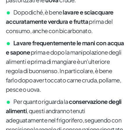
Dopodiché, è bene
lavare e sciacquare
accuratamente verdura e frutta
prima del
consumo, anche con bicarbonato.
Lavare frequentemente le mani con acqua
e sapone
prima e dopo la manipolazione degli
alimenti e prima di mangiare è un'ulteriore
regola di buonsenso. In particolare, è bene
farlo dopo aver toccato carne cruda, pollame,
pesce o uova.
Per quanto riguarda la
conservazione degli
alimenti
, questi andranno tenuti
adeguatamente nel frigorifero, seguendo con
precisione le regole di conservazione riportate