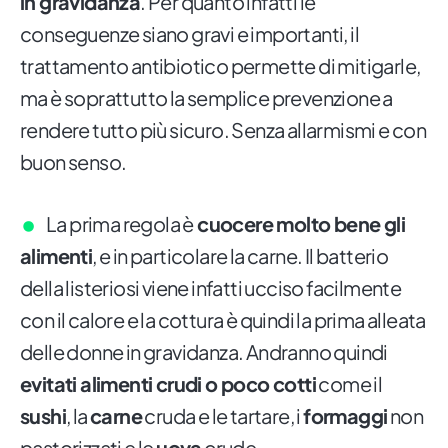
in gravidanza
. Per quanto infatti le
conseguenze siano gravi e importanti, il
trattamento antibiotico permette di mitigarle,
ma è soprattutto la semplice prevenzione a
rendere tutto più sicuro. Senza allarmismi e con
buon senso.
La prima regola è
cuocere molto bene gli
alimenti
, e in particolare la carne. Il batterio
della listeriosi viene infatti ucciso facilmente
con il calore e la cottura è quindi la prima alleata
delle donne in gravidanza. Andranno quindi
evitati alimenti crudi o poco cotti
come il
sushi
, la
carne
cruda e le tartare, i
formaggi
non
pastorizzati e le
uova
crude.