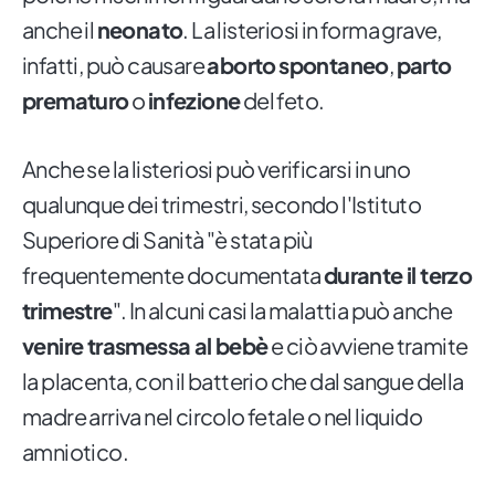
anche il
neonato
. La listeriosi in forma grave,
infatti, può causare
aborto
spontaneo
,
parto
prematuro
o
infezione
del feto.
Anche se la listeriosi può verificarsi in uno
qualunque dei trimestri, secondo l'Istituto
Superiore di Sanità "è stata più
frequentemente documentata
durante il terzo
trimestre
". In alcuni casi la malattia può anche
venire trasmessa al bebè
e ciò avviene tramite
la placenta, con il batterio che dal sangue della
madre arriva nel circolo fetale o nel liquido
amniotico.