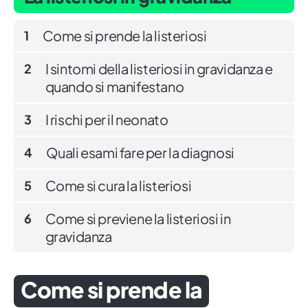
Come si prende la listeriosi
1
I sintomi della listeriosi in gravidanza e
2
quando si manifestano
I rischi per il neonato
3
Quali esami fare per la diagnosi
4
Come si cura la listeriosi
5
Come si previene la listeriosi in
6
gravidanza
Come si prende la