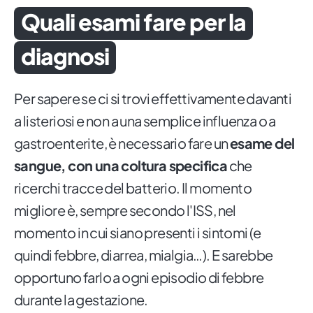
Quali esami fare per la
diagnosi
Per sapere se ci si trovi effettivamente davanti
a listeriosi e non a una semplice influenza o a
gastroenterite, è necessario fare un
esame del
sangue, con una coltura specifica
che
ricerchi tracce del batterio. Il momento
migliore è, sempre secondo l'ISS, nel
momento in cui siano presenti i sintomi (e
quindi febbre, diarrea, mialgia…). E sarebbe
opportuno farlo a ogni episodio di febbre
durante la gestazione.