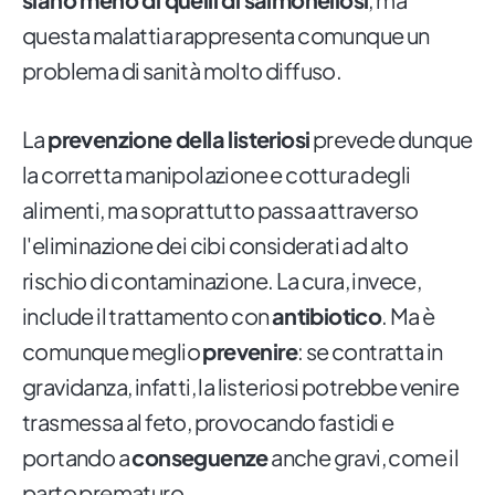
questa malattia rappresenta comunque un
problema di sanità molto diffuso.
La
prevenzione della listeriosi
prevede dunque
la corretta manipolazione e cottura degli
alimenti, ma soprattutto passa attraverso
l'eliminazione dei cibi considerati ad alto
rischio di contaminazione. La cura, invece,
include il trattamento con
antibiotico
. Ma è
comunque meglio
prevenire
: se contratta in
gravidanza, infatti, la listeriosi potrebbe venire
trasmessa al feto, provocando fastidi e
portando a
conseguenze
anche gravi, come il
parto prematuro.