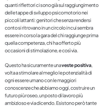
quanti riflettori ci sono già sul raggiungimento
delle tappe di sviluppo psicomotorio nei
piccoli lattanti: genitori che senza rendersi
conto si ritrovano in un circolo in cui sembra
essere in corso la gara del chi raggiunge prima
quella competenza, chi ha offerto più
occasioni di stimolazione, e così via.
Questo ha sicuramente una
veste positiva
,
volta a stimolare al meglio le potenzialità di
ogni essere umano con le maggiori
conoscenze che abbiamo oggi, costruire un
futuro più roseo, un posto di lavoro più
ambizioso e via dicendo. Esistono però tante