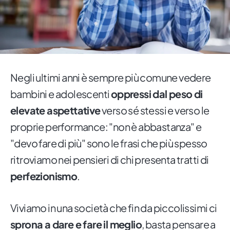
Negli ultimi anni è sempre più comune vedere
bambini e adolescenti
oppressi dal peso di
elevate aspettative
verso sé stessi e verso le
proprie performance: "non è abbastanza" e
"devo fare di più" sono le frasi che più spesso
ritroviamo nei pensieri di chi presenta tratti di
perfezionismo
.
Viviamo in una società che fin da piccolissimi ci
sprona a dare e fare il meglio
, basta pensare a