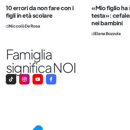
10 errori da non fare con i
«Mio figlio ha
figli in età scolare
testa»: cefal
nei bambini
di
Niccolò De Rosa
di
Elena Bozzola
Famiglia
significa NOI