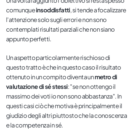
Una volta raggiunto l'obiettivo si resta spesso
comunque
insoddisfatti
, si tende a focalizzare
l'attenzione solo sugli errori e non sono
contemplati risultati parziali che non siano
appunto perfetti.
Un aspetto particolarmente rischioso di
questo tratto è che in questo caso il risultato
ottenuto in un compito diventa un
metro di
valutazione di sé stessi
: "se non ottengo il
massimo dei voti io non sono abbastanza". In
questi casi ciò che motiva è principalmente il
giudizio degli altri piuttosto che la conoscenza
e la competenza in sé.