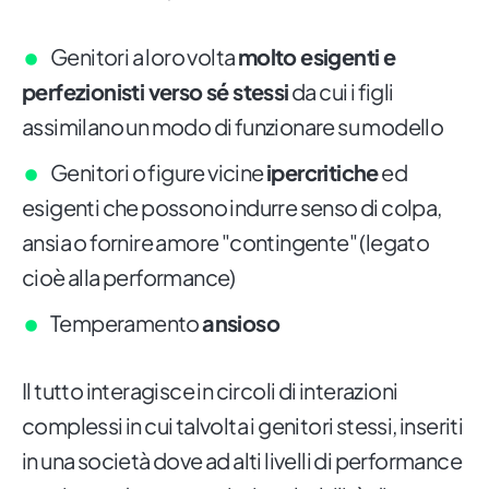
Genitori a loro volta
molto esigenti e
perfezionisti verso sé stessi
da cui i figli
assimilano un modo di funzionare su modello
Genitori o figure vicine
ipercritiche
ed
esigenti che possono indurre senso di colpa,
ansia o fornire amore "contingente" (legato
cioè alla performance)
Temperamento
ansioso
Il tutto interagisce in circoli di interazioni
complessi in cui talvolta i genitori stessi, inseriti
in una società dove ad alti livelli di performance