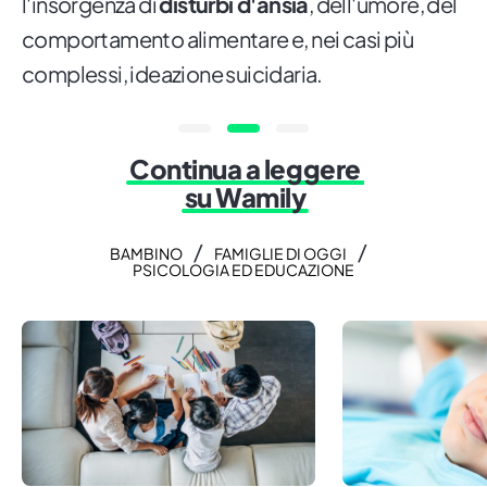
l'insorgenza di
disturbi d'ansia
, dell'umore, del
comportamento alimentare e, nei casi più
complessi, ideazione suicidaria.
Continua a leggere
su Wamily
/
/
BAMBINO
FAMIGLIE DI OGGI
PSICOLOGIA ED EDUCAZIONE