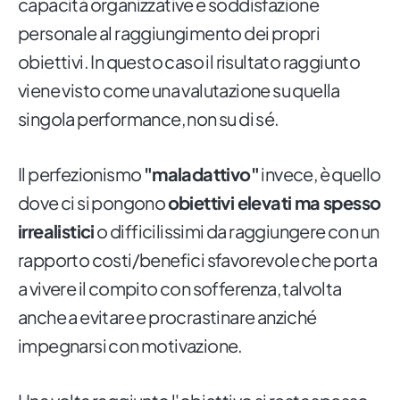
capacità organizzative e soddisfazione
personale al raggiungimento dei propri
obiettivi. In questo caso il risultato raggiunto
viene visto come una valutazione su quella
singola performance, non su di sé.
Il perfezionismo
"maladattivo"
invece, è quello
dove ci si pongono
obiettivi elevati ma spesso
irrealistici
o difficilissimi da raggiungere con un
rapporto costi/benefici sfavorevole che porta
a vivere il compito con sofferenza, talvolta
anche a evitare e procrastinare anziché
impegnarsi con motivazione.