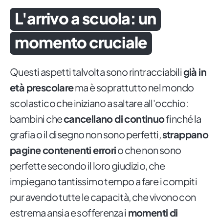
L'arrivo a scuola: un
momento cruciale
Questi aspetti talvolta sono rintracciabili
già in
età prescolare
ma è soprattutto nel mondo
scolastico che iniziano a saltare all'occhio:
bambini che
cancellano di continuo
finché la
grafia o il disegno non sono perfetti,
strappano
pagine contenenti errori
o che non sono
perfette secondo il loro giudizio, che
impiegano tantissimo tempo a fare i compiti
pur avendo tutte le capacità, che vivono con
estrema ansia e sofferenza i
momenti di