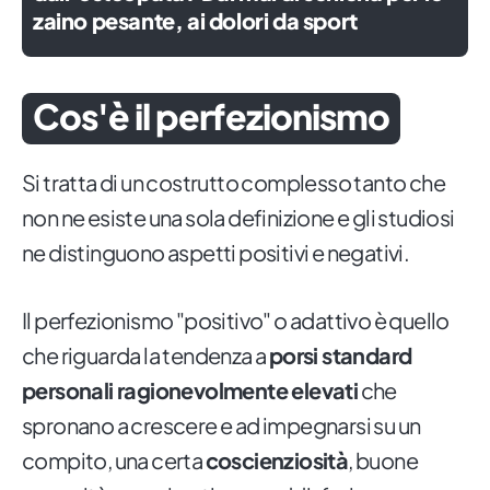
zaino pesante, ai dolori da sport
Cos'è il perfezionismo
Si tratta di un costrutto complesso tanto che
non ne esiste una sola definizione e gli studiosi
ne distinguono aspetti positivi e negativi.
Il perfezionismo "positivo" o adattivo è quello
che riguarda la tendenza a
porsi standard
personali ragionevolmente elevati
che
spronano a crescere e ad impegnarsi su un
compito, una certa
coscienziosità
, buone