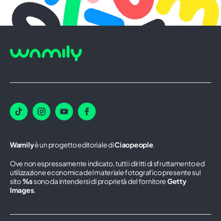
Wamily
è un progetto editoriale di
Ciaopeople
.
Ove non espressamente indicato, tutti i diritti di sfruttamento ed
utilizzazione economica del materiale fotografico presente sul
sito
%s
sono da intendersi di proprietà del fornitore
Getty
Images
.