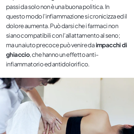
passi da solo non è una buona politica. In
questo modo l’infiammazione si cronicizza ed il
dolore aumenta. Può darsi che i farmaci non
siano compatibili con l’allattamento al seno;
ma un aiuto precoce può venire da
impacchi di
ghiaccio
, che hanno un effetto anti-
infiammatorio ed antidolorifico.