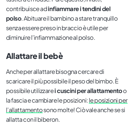
contribuisce ad
infiammare i tendini del
polso
. Abituare il bambino a stare tranquillo
senza essere preso in braccio è utile per
diminuire l’infiammazione al polso.
Allattare il bebè
Anche per allattare bisogna cercare di
scaricare il più possibile il peso del bimbo. È
possibile utilizzare
i cuscini per allattamento
o
la fascia e cambiare le posizioni:
le posizioni per
l’allattamento
sono molte! Ciò vale anche se si
allatta con il biberon.