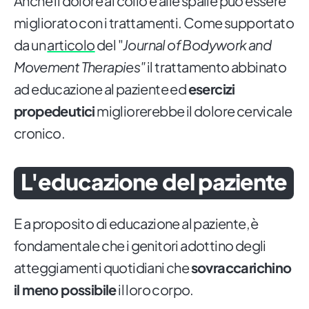
Anche il dolore al collo e alle spalle può essere
migliorato con i trattamenti. Come supportato
da un
articolo
del "
Journal of Bodywork and
Movement Therapies"
il trattamento abbinato
ad educazione al paziente ed
esercizi
propedeutici
migliorerebbe il dolore cervicale
cronico.
L'educazione del paziente
E a proposito di educazione al paziente, è
fondamentale che i genitori adottino degli
atteggiamenti quotidiani che
sovraccarichino
il meno possibile
il loro corpo.