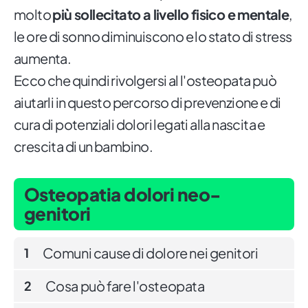
molto
più sollecitato a livello fisico e mentale
,
le ore di sonno diminuiscono e lo stato di stress
aumenta.
Ecco che quindi rivolgersi al l'osteopata può
aiutarli in questo percorso di prevenzione e di
cura di potenziali dolori legati alla nascita e
crescita di un bambino.
Osteopatia dolori neo-
genitori
Comuni cause di dolore nei genitori
1
Cosa può fare l'osteopata
2