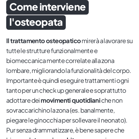
Come interviene
l'osteopata
Il trattamento osteopatico
mirerà a lavorare su
tutte le strutture funzionalmente e
biomeccanica mente correlate alla zona
lombare, migliorando la funzionalità del corpo.
Importante è quindi eseguire trattamenti ogni
tanto per un check up generale e soprattutto
adottare dei
movimenti quotidiani
che non
sovraccarichino la zona (es. banalmente,
piegare le ginocchia per sollevare il neonato).
Pur senza drammatizzare, è bene sapere che