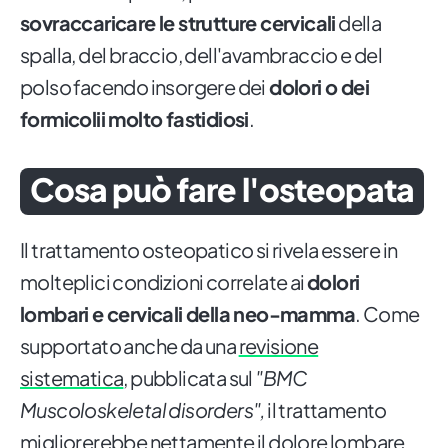
sovraccaricare le strutture cervicali
della
spalla, del braccio, dell'avambraccio e del
polso facendo insorgere dei
dolori o dei
formicolii molto fastidiosi
.
Cosa può fare l'osteopata
Il trattamento osteopatico si rivela essere in
molteplici condizioni correlate ai
dolori
lombari e cervicali della neo-mamma
. Come
supportato anche da una
revisione
sistematica
, pubblicata sul
"BMC
Muscoloskeletal disorders",
il trattamento
migliorerebbe nettamente il dolore lombare