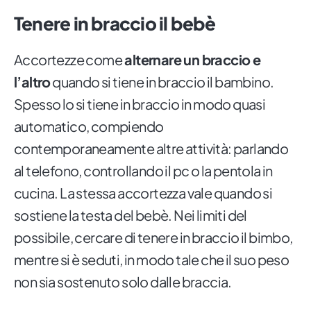
Tenere in braccio il bebè
Accortezze come
alternare un braccio e
l’altro
quando si tiene in braccio il bambino.
Spesso lo si tiene in braccio in modo quasi
automatico, compiendo
contemporaneamente altre attività: parlando
al telefono, controllando il pc o la pentola in
cucina. La stessa accortezza vale quando si
sostiene la testa del bebè. Nei limiti del
possibile, cercare di tenere in braccio il bimbo,
mentre si è seduti, in modo tale che il suo peso
non sia sostenuto solo dalle braccia.