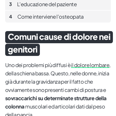
L'educazione del paziente
3
Come interviene l'osteopata
4
Comuni cause di dolore nei
genitori
Uno dei problemi più diffusi è
il dolore lombare
,
della schiena bassa. Questo, nelle donne, inizia
già durante la gravidanza per il fatto che
ovviamente sono presenti cambi di postura e
sovraccarichi su determinate strutture della
colonna
muscolari ed articolari dati dal peso
della pancia.