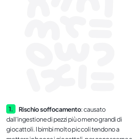
Rischio soffocamento
: causato
dall'ingestione di pezzi più o meno grandi di
giocattoli. I bimbi molto piccoli tendono a
mettere in bocca i giocattoli, per conoscerne a