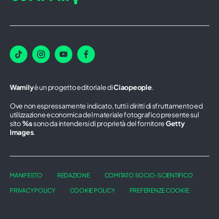
Wamily
è un progetto editoriale di
Ciaopeople
.
Ove non espressamente indicato, tutti i diritti di sfruttamento ed
utilizzazione economica del materiale fotografico presente sul
sito
%s
sono da intendersi di proprietà del fornitore
Getty
Images
.
MANIFESTO
REDAZIONE
COMITATO SOCIO-SCIENTIFICO
PRIVACY POLICY
COOKIE POLICY
PREFERENZE COOKIE