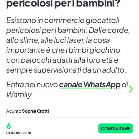
pericolosi per i bambini?
Esistono in commercio giocattoli
pericolosi per i bambini. Dalle corde,
allo slime, alle luci laser, la cosa
importante è che i bimbi giochino
con balocchi adatti alla loro età e
sempre supervisionati da un adulto.
Entra nel nuovo
canale WhatsApp
di
Wamily
A cura di
Sophia Crotti
6
CONDIVIDI
CONDIVISIONI