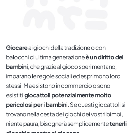
Giocare
ai giochi della tradizione o con
balocchi di ultima generazione
è un diritto dei
bambini
, che grazie al gioco sperimentano,
imparano le regole sociali ed esprimono loro
stessi. Ma esistono in commercio o sono
esistiti
giocattoli potenzialmente molto
pericolosi per i bambin
i. Se questi giocattoli si
trovano nella cesta dei giochi dei vostri bimbi,
niente paura, bisognerà semplicemente
tenerli
d'occhio mentre ci giocano
.