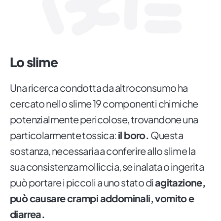
Lo slime
Una ricerca condotta da altroconsumo ha
cercato nello slime 19 componenti chimiche
potenzialmente pericolose, trovandone una
particolarmente tossica:
il boro.
Questa
sostanza, necessaria a conferire allo slime la
sua consistenza molliccia, se inalata o ingerita
può portare i piccoli a uno stato di
agitazione,
può causare crampi addominali, vomito e
diarrea.