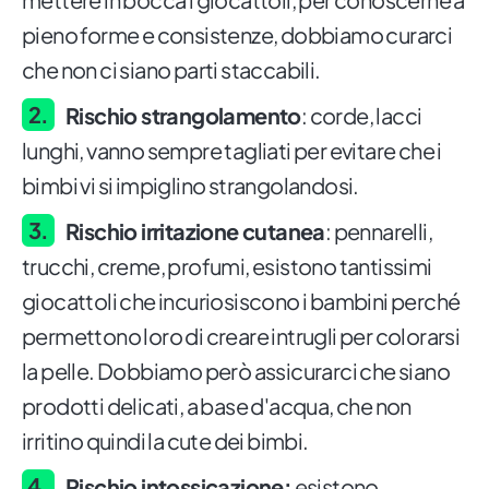
pieno forme e consistenze, dobbiamo curarci
che non ci siano parti staccabili.
Rischio strangolamento
: corde, lacci
lunghi, vanno sempre tagliati per evitare che i
bimbi vi si impiglino strangolandosi.
Rischio irritazione cutanea
: pennarelli,
trucchi, creme, profumi, esistono tantissimi
giocattoli che incuriosiscono i bambini perché
permettono loro di creare intrugli per colorarsi
la pelle. Dobbiamo però assicurarci che siano
prodotti delicati, a base d'acqua, che non
irritino quindi la cute dei bimbi.
Rischio intossicazione:
esistono