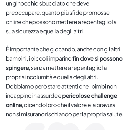
un ginocchio sbucciato che deve
preoccupare, quanto più sfide promosse
online che possono mettere a repentaglio la
sua sicurezza e quella degli altri.
È importante che giocando, anche con gli altri
bambini, i piccoli imparino
fin dove si possono
spingere
, senza mettere a repentaglio la
propria incolumità e quella degli altri.
Dobbiamo però stare attenti che i bimbi non
incappino in assurde e
pericolose challenge
online
, dicendo loro che il valore e la bravura
non si misurano rischiando per la propria salute.