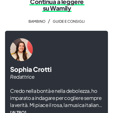
Continua a leggere
su Wamily
/
BAMBINO
GUIDE E CONSIGLI
Sophia Crotti
Redattrice
Credo nella bontà e nella debolezza, ho
imparato a indagare per cogliere sempre
la verità. Mi piace il rosa, la musica italiana
e ridere di gusto anche se mi commuove
[ALTRO]