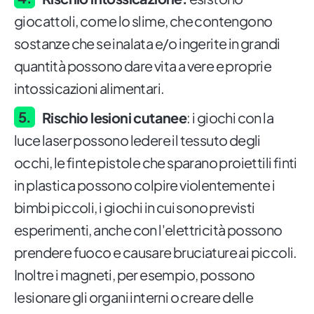
giocattoli, come lo slime, che contengono
sostanze che se inalata e/o ingerite in grandi
quantità possono dare vita a vere e proprie
intossicazioni alimentari.
Rischio lesioni cutanee
: i giochi con la
luce laser possono ledere il tessuto degli
occhi, le finte pistole che sparano proiettili finti
in plastica possono colpire violentemente i
bimbi piccoli, i giochi in cui sono previsti
esperimenti, anche con l'elettricità possono
prendere fuoco e causare bruciature ai piccoli.
Inoltre i magneti, per esempio, possono
lesionare gli organi interni o creare delle