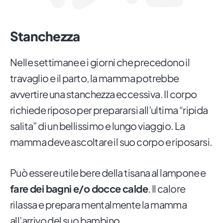
Stanchezza
Nelle settimane e i giorni che precedono il
travaglio e il parto, la mamma potrebbe
avvertire una stanchezza eccessiva. Il corpo
richiede riposo per prepararsi all’ultima “ripida
salita” di un bellissimo e lungo viaggio. La
mamma deve ascoltare il suo corpo e riposarsi.
Può essere utile bere della tisana al lampone e
fare dei bagni e/o docce calde
. Il calore
rilassa e prepara mentalmente la mamma
all’arrivo del suo bambino.