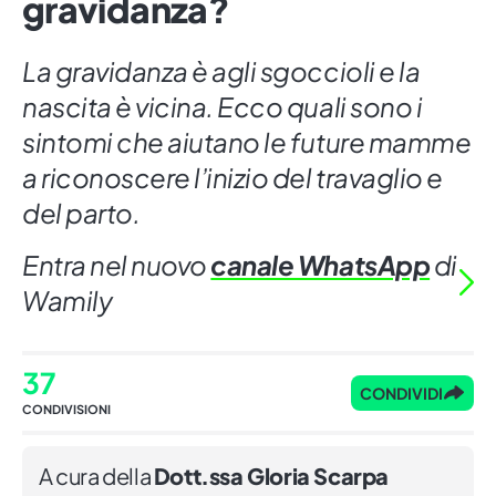
gravidanza?
La gravidanza è agli sgoccioli e la
nascita è vicina. Ecco quali sono i
sintomi che aiutano le future mamme
a riconoscere l’inizio del travaglio e
del parto.
Entra nel nuovo
canale WhatsApp
di
Wamily
37
CONDIVIDI
CONDIVISIONI
A cura della
Dott.ssa Gloria Scarpa