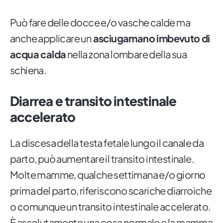
Può fare delle docce e/o vasche calde ma
anche applicare un
asciugamano imbevuto di
acqua calda
nella zona lombare della sua
schiena.
Diarrea e transito intestinale
accelerato
La discesa della testa fetale lungo il canale da
parto, può aumentare il transito intestinale.
Molte mamme, qualche settimana e/o giorno
prima del parto, riferiscono scariche diarroiche
o comunque un transito intestinale accelerato.
È assolutamente una cosa normale e la mamma