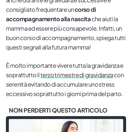
consigliato frequentare un
corso di
accompagnamento alla nascita
che aiuti la
mamma ad essere più consapevole. Infatti, un
buon corso di accompagnamento, spiega tutti
questi segnali alla futura mamma!
È molto importante vivere tutta la gravidanza e
soprattutto il
terzo trimestre di gravidanza
con
serenità evitando di accumulare uno stress
eccessivo soprattutto i giorni prima del parto.
NON PERDERTI QUESTO ARTICOLO