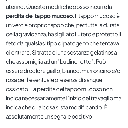
uterino. Queste modifiche posso indurre la
perdita del tappo mucoso
. Il tappo mucoso è
un vero e proprio tappo che, per tutta la durata
della gravidanza, ha sigillato l’utero e protetto il
feto da qualsiasi tipo di patogeno che tentava
di entrare. Si tratta di una sostanza gelatinosa
che assomiglia ad un “budino rotto”. Può
essere di colore giallo, bianco, marroncino e/o
rosa per l’eventuale presenza di sangue
ossidato. La perdita del tappo mucoso non
indica necessariamente l’inizio del travaglio ma
indica che qualcosa si sta modificando. È
assolutamente un segnale positivo!