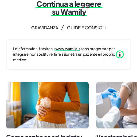
Continua a leggere
su Wamily
/
GRAVIDANZA
GUIDE E CONSIGLI
Le informazioni fornite su
www.wamily.it
sono progettate per
integrare, non sostituire, la relazione tra un paziente e il proprio
medico.
Come capire se sei incinta:
Vaccinazioni 