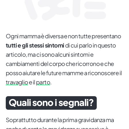
Ogni mamma è diversa e non tutte presentano
tutti e gli stessi sintomi
di cui parlo in questo
articolo, ma ci sono alcuni sintomi e
cambiamenti del corpo che ricorrono e che
posso aiutare le future mamme a riconoscere il
travaglio
e il
parto
.
Quali sono i segnali?
Soprattutto durante la prima gravidanza ma
anche durante le gravidanze successive è