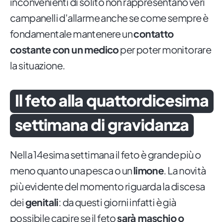
inconvenienti di solito non rappresentano veri
campanelli d'allarme anche se come sempre è
fondamentale mantenere un
contatto
costante con un medico
per poter monitorare
la situazione.
Il feto alla quattordicesima
settimana di gravidanza
Nella 14esima settimana il feto è grande più o
meno quanto una pesca o un
limone
. La novità
più evidente del momento riguarda la discesa
dei
genitali
: da questi giorni infatti è già
possibile capire se il feto
sarà maschio o