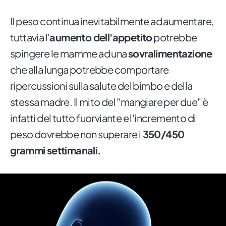
Il peso continua inevitabilmente ad aumentare,
tuttavia l'
aumento dell'appetito
potrebbe
spingere le mamme ad una
sovralimentazione
che alla lunga potrebbe comportare
ripercussioni sulla salute del bimbo e della
stessa madre. Il mito del "mangiare per due" è
infatti del tutto fuorviante e l'incremento di
peso dovrebbe non superare i
350/450
grammi settimanali.