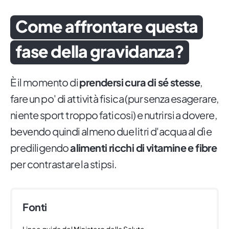
Come affrontare questa
fase della gravidanza?
È il momento di
prendersi cura di sé stesse
,
fare un po' di attività fisica (pur senza esagerare,
niente sport troppo faticosi) e nutrirsi a dovere,
bevendo quindi almeno due litri d'acqua al dì e
prediligendo
alimenti ricchi di vitamine e fibre
per contrastare la stipsi.
Fonti
Linee guida del Ministero della Salute