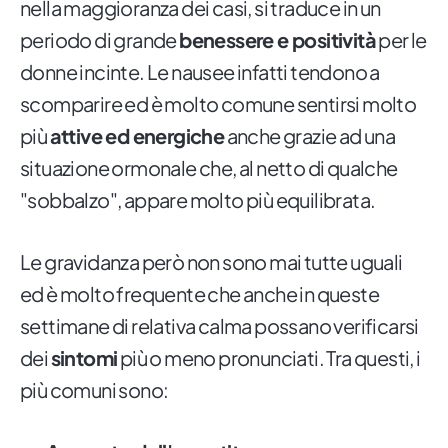
nella maggioranza dei casi, si traduce in un
periodo di grande
benessere e positività
per le
donne incinte. Le nausee infatti tendono a
scomparire ed è molto comune sentirsi molto
più
attive ed energiche
anche grazie ad una
situazione ormonale che, al netto di qualche
"sobbalzo", appare molto più equilibrata.
Le gravidanza però non sono mai tutte uguali
ed è molto frequente che anche in queste
settimane di relativa calma possano verificarsi
dei
sintomi
più o meno pronunciati. Tra questi, i
più comuni sono: