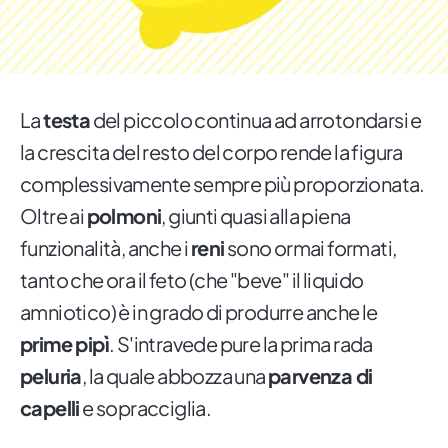
La
testa
del piccolo continua ad arrotondarsi e
la crescita del resto del corpo rende la figura
complessivamente sempre più proporzionata.
Oltre ai
polmoni
, giunti quasi alla piena
funzionalità, anche i
reni
sono ormai formati,
tanto che ora il feto (che "beve" il liquido
amniotico) è in grado di produrre anche le
prime pipì
. S'intravede pure la prima rada
peluria
, la quale abbozza una
parvenza di
capelli
e sopracciglia.