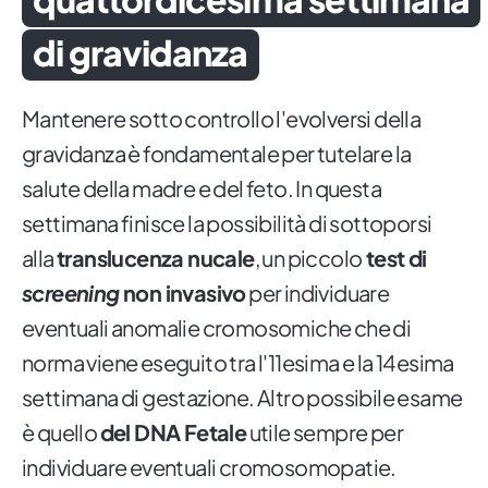
di gravidanza
Mantenere sotto controllo l'evolversi della
gravidanza è fondamentale per tutelare la
salute della madre e del feto. In questa
settimana finisce la possibilità di sottoporsi
alla
translucenza nucale
, un piccolo
test di
screening
non invasivo
per individuare
eventuali anomalie cromosomiche che di
norma viene eseguito tra l'11esima e la 14esima
settimana di gestazione. Altro possibile esame
è quello
del DNA Fetale
utile sempre per
individuare eventuali cromosomopatie.