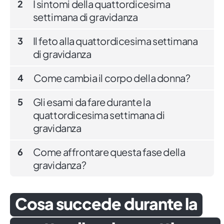
I sintomi della quattordicesima
2
settimana di gravidanza
Il feto alla quattordicesima settimana
3
di gravidanza
Come cambia il corpo della donna?
4
Gli esami da fare durante la
5
quattordicesima settimana di
gravidanza
Come affrontare questa fase della
6
gravidanza?
Cosa succede durante la