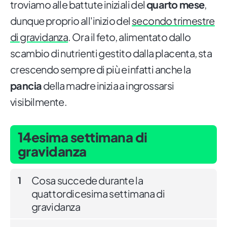
troviamo alle battute iniziali del
quarto mese
,
dunque proprio all'inizio del
secondo trimestre
di gravidanza
. Ora il feto, alimentato dallo
scambio di nutrienti gestito dalla placenta, sta
crescendo sempre di più e infatti anche la
pancia
della madre inizia a ingrossarsi
visibilmente.
14esima settimana di
gravidanza
Cosa succede durante la
1
quattordicesima settimana di
gravidanza