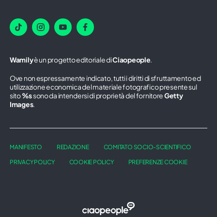
Wamily
è un progetto editoriale di
Ciaopeople
.
Ove non espressamente indicato, tutti i diritti di sfruttamento ed
utilizzazione economica del materiale fotografico presente sul
sito
%s
sono da intendersi di proprietà del fornitore
Getty
Images
.
MANIFESTO
REDAZIONE
COMITATO SOCIO-SCIENTIFICO
PRIVACY POLICY
COOKIE POLICY
PREFERENZE COOKIE