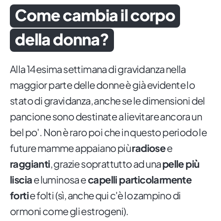
Come cambia il corpo
della donna?
Alla 14esima settimana di gravidanza nella
maggior parte delle donne è già evidente lo
stato di gravidanza, anche se le dimensioni del
pancione sono destinate a lievitare ancora un
bel po'. Non è raro poi che in questo periodo le
future mamme appaiano più
radiose
e
raggianti
, grazie soprattutto ad una
pelle più
liscia
e luminosa e
capelli particolarmente
forti
e folti (sì, anche qui c'è lo zampino di
ormoni come gli estrogeni).