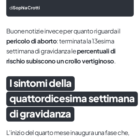
di
Sophia Crotti
Buone notizie invece per quanto riguarda il
pericolo di aborto
: terminata la 13esima
settimana di gravidanza le
percentuali di
rischio subiscono un crollo vertiginoso
.
I sintomi della
quattordicesima settimana
di gravidanza
L'inizio del quarto mese inaugura una fase che,