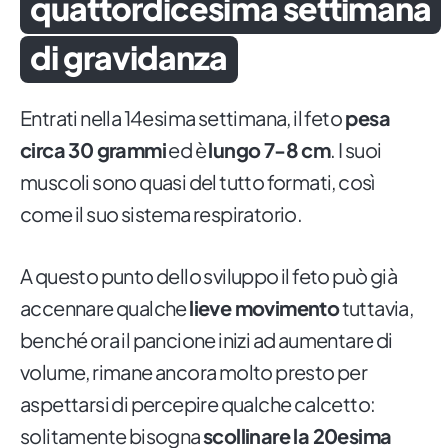
quattordicesima settimana
di gravidanza
Entrati nella 14esima settimana, il feto
pesa
circa 30 grammi
ed è
lungo 7-8 cm
. I suoi
muscoli sono quasi del tutto formati, così
come il suo sistema respiratorio.
A questo punto dello sviluppo il feto può già
accennare qualche
lieve movimento
tuttavia,
benché ora il pancione inizi ad aumentare di
volume, rimane ancora molto presto per
aspettarsi di percepire qualche calcetto:
solitamente bisogna
scollinare la 20esima