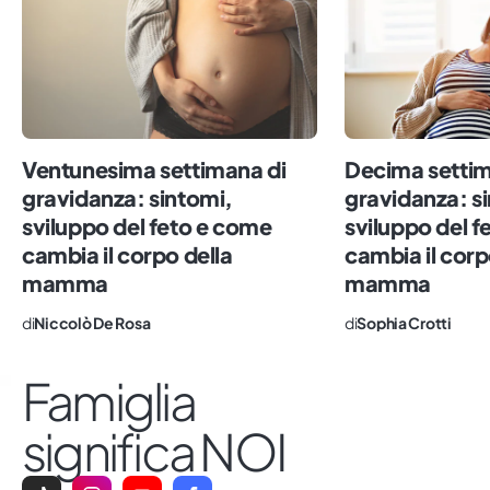
migliore per tutti.
Ventunesima settimana di
Decima settim
gravidanza: sintomi,
gravidanza: s
sviluppo del feto e come
sviluppo del 
cambia il corpo della
cambia il corp
mamma
mamma
di
Niccolò De Rosa
di
Sophia Crotti
Famiglia
significa NOI