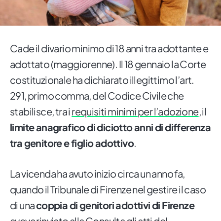
Cade il divario minimo di 18 anni tra adottante e
adottato (maggiorenne). Il 18 gennaio la Corte
costituzionale ha dichiarato illegittimo l’art.
291, primo comma, del Codice Civile che
stabilisce, tra i
requisiti minimi per l’adozione
, il
limite anagrafico di diciotto anni di differenza
tra genitore e figlio adottivo
.
La vicenda ha avuto inizio circa un anno fa,
quando il Tribunale di Firenze nel gestire il caso
di una
coppia di genitori adottivi di Firenze
aveva rinviato alla Consulta gli atti del