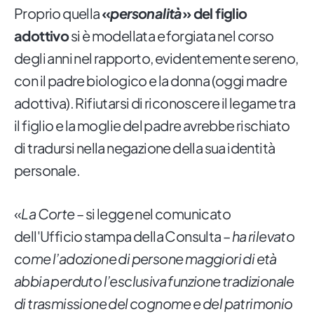
Proprio quella
«
personalità
» del figlio
adottivo
si è modellata e forgiata nel corso
degli anni nel rapporto, evidentemente sereno,
con il padre biologico e la donna (oggi madre
adottiva). Rifiutarsi di riconoscere il legame tra
il figlio e la moglie del padre avrebbe rischiato
di tradursi nella negazione della sua identità
personale.
«
La Corte
– si legge nel comunicato
dell'Ufficio stampa della Consulta –
ha rilevato
come l’adozione di persone maggiori di età
abbia perduto l’esclusiva funzione tradizionale
di trasmissione del cognome e del patrimonio