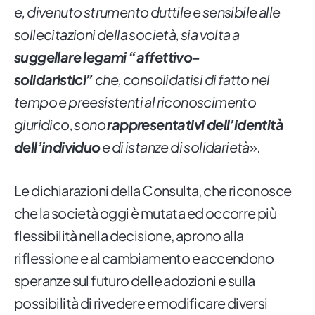
e, divenuto strumento duttile e sensibile alle
sollecitazioni della società, sia volta a
suggellare legami “affettivo-
solidaristici”
che, consolidatisi di fatto nel
tempo e preesistenti al riconoscimento
giuridico, sono
rappresentativi dell’identità
dell’individuo
e di istanze di solidarietà
».
Le dichiarazioni della Consulta, che riconosce
che la società oggi è mutata ed occorre più
flessibilità nella decisione, aprono alla
riflessione e al cambiamento e accendono
speranze sul futuro delle adozioni e sulla
possibilità di rivedere e modificare diversi