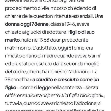
procedimento civile in corso chiedendo di
chiarire delle questioni ritenute essenziali. Una
donna oggi 78enne
, classe 1946, aveva
chiesto ai giudici di adottare il
figlio di suo
marito
, nato nel 1968 da un precedente
matrimonio. L’adottato, oggi 61 enne, era
rimasto orfano di madre quando aveva 5 anni
ed era stato cresciuto dalla seconda moglie
del padre, che ne ha richiesto l’adozione. La
78enne l’ha «
accudito e cresciuto come un
figlio
– come si legge nella sentenza –
senza
differenza alcuna rispetto alla figlia biologica
»,
tuttavia, quando aveva richiesto l’adozione, si
era scontrata con il requisito del limite di età: la