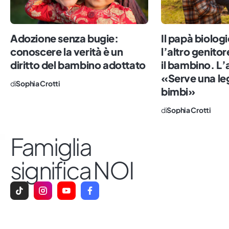
metro e 60, oggi scrivo di famiglie, con
l’obiettivo di fotografare la realtà,
sdoganare i tabù e rendere comodo quel
Adozione senza bugie:
Il papà biolog
che è ancora scomodo. Impazzisco per il
conoscere la verità è un
l’altro genito
sushi, il numero sette e le persone vere.
diritto del bambino adottato
il bambino. L
«Serve una leg
di
Sophia Crotti
bimbi»
di
Sophia Crotti
Famiglia
significa NOI