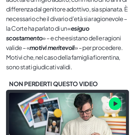
differenza dal genitore adottivo, sia spianata. È
necessario che il divario d’età sia ragionevole –
la Corte ha parlato di un «
esiguo
scostamento
» – e che esistano delle ragioni
valide – «
motivi meritevoli
» – per procedere.
Motivi che, nel caso della famiglia fiorentina,
sono stati giudicati validi.
NON PERDERTI QUESTO VIDEO