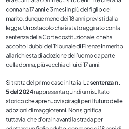
donna ha 17 anni e 3 mesi in più del figlio del
marito, dunque meno dei 18 anni previsti dalla
legge. Un ostacolo che è stato aggirato con la
sentenza della Corte costituzionale, che ha
accolto i dubbi del Tribunale di Firenze in merito
alla richiesta di adozione dell’uomo da parte
della donna, più vecchia di lui di 17 anni.
Si tratta del primo caso in Italia. La
sentenza n.
5 del 2024
rappresenta quindi un risultato
storico che apre nuovi spiragli per il futuro delle
adozioni di maggiorenni. Non significa,
tuttavia, che d’ora in avanti la strada per
adottare un figlio adulto, con meno di 18 anni di