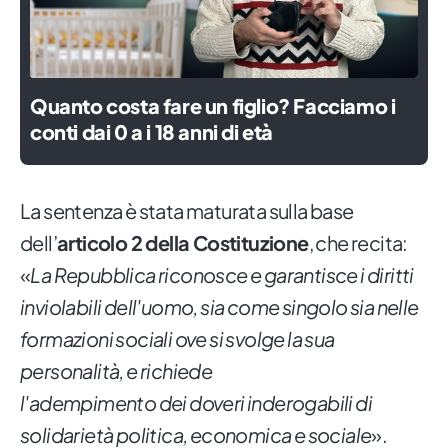
Quanto costa fare un figlio? Facciamo i
conti dai 0 a i 18 anni di età
La sentenza è stata maturata sulla base
dell’
articolo 2 della Costituzione
, che recita:
«
La Repubblica riconosce e garantisce i diritti
inviolabili dell'uomo, sia come singolo sia nelle
formazioni sociali ove si svolge la sua
personalità, e richiede
l'adempimento dei doveri inderogabili di
solidarietà politica, economica e sociale
».