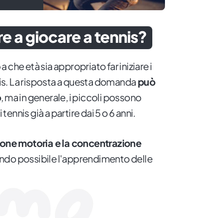
re a giocare a tennis?
che età sia appropriato far iniziare i
nnis. La risposta a questa domanda
può
o
, ma in generale, i piccoli possono
 tennis già a partire dai 5 o 6 anni.
ione motoria e la concentrazione
ndo possibile l'apprendimento delle