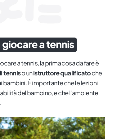
 giocare a tennis
giocare a tennis, la prima cosa da fare è
i tennis
o un
istruttore qualificato
che
ai bambini. È importante che le lezioni
e abilità del bambino, e che l'ambiente
.