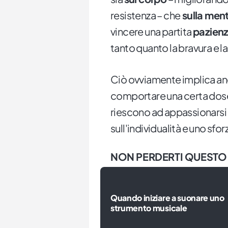
resistenza – che
sulla men
vincere una partita
pazienz
tanto quanto la bravura e la
Ciò ovviamente implica anc
comportare una certa dos
riescono ad appassionarsi
sull'individualità e uno sfo
NON PERDERTI QUESTO
Quando iniziare a suonare uno
strumento musicale