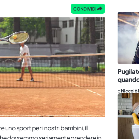
CONDIVIDI
Pugilat
quando 
di
Niccolò 
re uno sport per i nostri bambini,
il
 che dovremmo seriamente prendere in