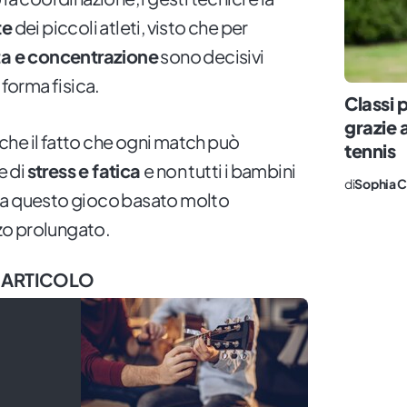
te
dei piccoli atleti, visto che per
a e concentrazione
sono decisivi
 forma fisica.
Classi p
grazie 
he il fatto che ogni match può
tennis
e di
stress e fatica
e non tutti i bambini
di
Sophia C
 a questo gioco basato molto
rzo prolungato.
 ARTICOLO