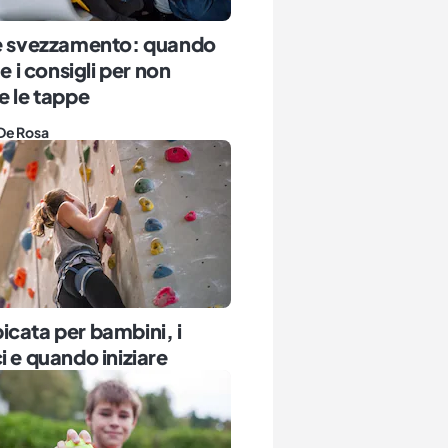
 e svezzamento: quando
 e i consigli per non
e le tappe
De Rosa
cata per bambini, i
i e quando iniziare