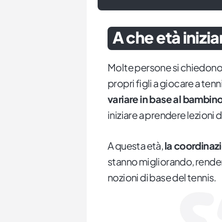
A che età inizia
Molte persone si chiedono a 
propri figli a giocare a te
variare in base al bambin
iniziare a prendere lezioni di
A questa età,
la coordinaz
stanno migliorando, rende
nozioni di base del tennis.