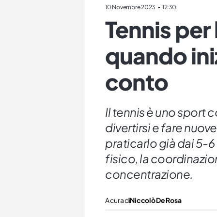
10 Novembre 2023
12:30
Tennis per
quando ini
conto
Il tennis è uno sport
divertirsi e fare nuove
praticarlo già dai 5-6
fisico, la coordinazio
concentrazione.
A cura di
Niccolò De Rosa