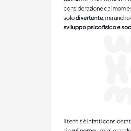
considerazione dal momento
solo
divertente
, ma anche 
sviluppo psicofisico e soc
Il tennis è infatti consider
sia
sul corpo
– migliorando 