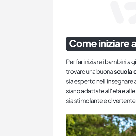
Come iniziare a
Per far iniziare i bambini a 
trovare una buona
scuola d
sia esperto nell'insegnare 
siano adattate all'età e all
sia stimolante e divertente