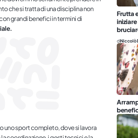
 che si tratta di una disciplina non
Frutta
con grandi benefici in termini di
iniziare
iale.
bruciar
di
Niccolò 
Arrampi
benefic
ato uno sport completo, dove si lavora
la coordinazione, i gesti tecnici e la