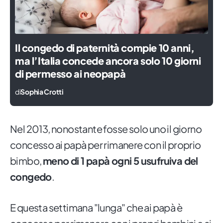
Il congedo di paternità compie 10 anni,
ma l’Italia concede ancora solo 10 giorni
di permesso ai neopapà
di
Sophia Crotti
Nel 2013, nonostante fosse solo uno il giorno
concesso ai papà per rimanere con il proprio
bimbo,
meno di 1 papà ogni 5 usufruiva del
congedo
.
E questa settimana "lunga" che ai papà è