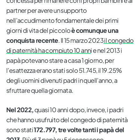
concessa per rimanere con i propri bambini e ai
partner per avere un supporto
nell’accudimento fondamentale dei primi
giorni di vita del piccolo
è comunque una
conquista recente
. Il 15 marzo 2023
il congedo
di paternità ha compiuto 10 ann
i e nel 2013 i
papà potevano stare a casa 1 giorno, per
l’esattezza erano stati solo 51.745, il 19.25%
degli uomini divenuti padri in quell’anno, a
sfruttare quella giornata.
Nel 2022,
quasi 10 anni dopo, invece, i padri
che hanno usufruito del congedo di paternità
sono stati
172.797, tre volte tanti i papà del
2013
. Più di 3 papà su 5 riconoscono