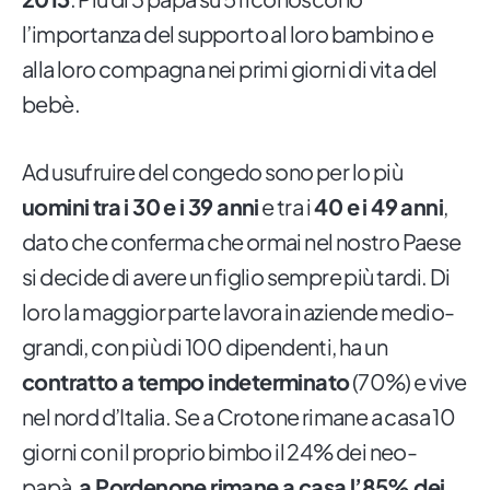
l’importanza del supporto al loro bambino e
alla loro compagna nei primi giorni di vita del
bebè.
Ad usufruire del congedo sono per lo più
uomini tra i 30 e i 39 anni
e tra i
40 e i 49 anni
,
dato che conferma che ormai nel nostro Paese
si decide di avere un figlio sempre più tardi. Di
loro la maggior parte lavora in aziende medio-
grandi, con più di 100 dipendenti, ha un
contratto a tempo indeterminato
(70%) e vive
nel nord d’Italia. Se a Crotone rimane a casa 10
giorni con il proprio bimbo il 24% dei neo-
papà,
a Pordenone rimane a casa l’85% dei