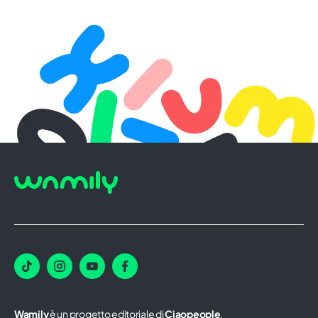
Wamily
è un progetto editoriale di
Ciaopeople
.