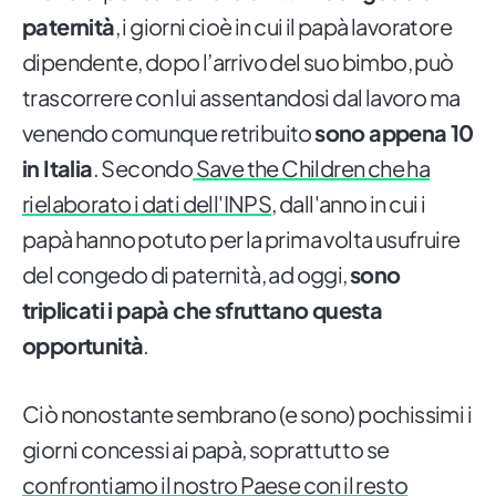
paternità
, i giorni cioè in cui il papà lavoratore
dipendente, dopo l’arrivo del suo bimbo, può
trascorrere con lui assentandosi dal lavoro ma
venendo comunque retribuito
sono appena 10
in Italia
. Secondo
Save the Children che ha
rielaborato i dati dell'INPS
, dall'anno in cui i
papà hanno potuto per la prima volta usufruire
del congedo di paternità, ad oggi,
sono
triplicati i papà che sfruttano questa
opportunità
.
Ciò nonostante sembrano (e sono) pochissimi i
giorni concessi ai papà, soprattutto se
confrontiamo il nostro Paese con il resto