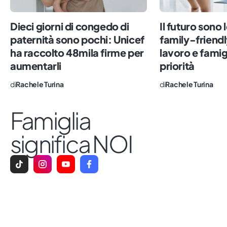
perché solo l’amore (e concedersi
qualche errore) è l’ingrediente
Dieci giorni di congedo di
Il futuro sono 
fondamentale per essere dei buoni
paternità sono pochi: Unicef
family-friendl
genitori.
ha raccolto 48mila firme per
lavoro e famig
aumentarli
priorità
di
Rachele Turina
di
Rachele Turina
Famiglia
significa NOI