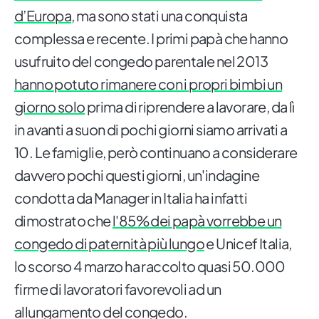
d’Europa
, ma sono stati una conquista
complessa e recente. I primi papà che hanno
usufruito del congedo parentale nel 2013
hanno potuto rimanere con i propri bimbi un
giorno solo
prima di riprendere a lavorare, da lì
in avanti a suon di pochi giorni siamo arrivati a
10. Le famiglie, però continuano a considerare
davvero pochi questi giorni, un'indagine
condotta da Manager in Italia ha infatti
dimostrato che
l'85% dei papà vorrebbe un
congedo di paternità più lungo
e Unicef Italia,
lo scorso 4 marzo ha raccolto quasi 50.000
firme di lavoratori favorevoli ad un
allungamento del congedo.