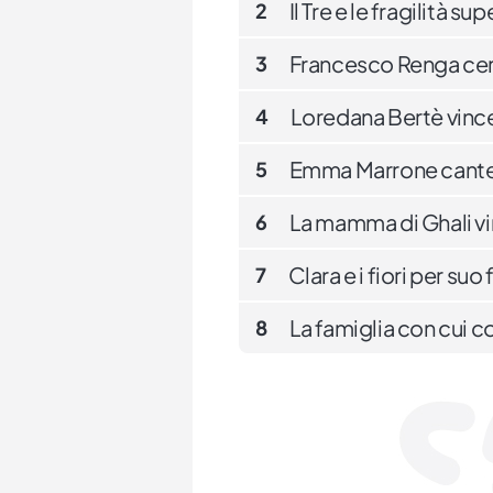
Il Tre e le fragilità 
2
Francesco Renga cerc
3
Loredana Bertè vince 
4
Emma Marrone canter
5
La mamma di Ghali vin
6
Clara e i fiori per suo 
7
La famiglia con cui c
8