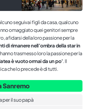
lcuno seguiva i figli da casa, qualcuno
 hanno omaggiato quei genitori sempre
ro, a fidarsi della loro passione per la
nti di rimanere nell’ombra della star in
 hanno trasmesso loro la passione per la
 platea è vuoto ormai da un po’
. Il
ica che lo precede è di tutti.
 a Sanremo
 per il suo papà