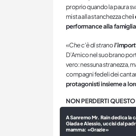
proprio quando la paura sv
mista alla stanchezza che
i
performance alla famiglia
«
Che c’è di strano
l’impor
D’Amico nel suo brano port
vero: nessuna stranezza, mam
compagni fedeli dei cantanti
protagonisti insieme a lor
NON PERDERTI QUESTO
A Sanremo Mr. Rain dedica la 
Giada e Alessio, uccisi dal padr
mamma: «Grazie»