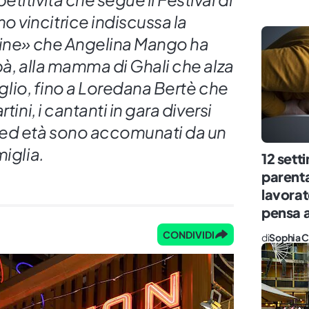
vincitrice indiscussa la
dine» che Angelina Mango ha
pà, alla mamma di Ghali che alza
figlio, fino a Loredana Bertè che
tini, i cantanti in gara diversi
 ed età sono accomunati da un
miglia.
12 set
parenta
lavorato
pensa a 
CONDIVIDI
di
Sophia C