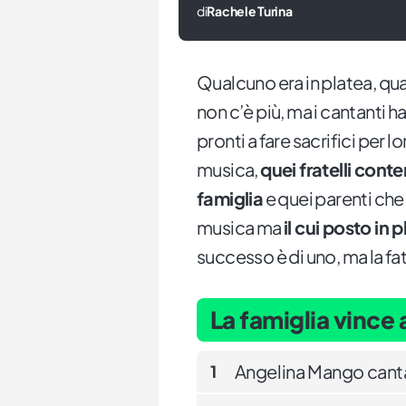
di
Rachele Turina
Qualcuno era in platea, qua
non c’è più, ma i cantanti
pronti a fare sacrifici per lo
musica,
quei fratelli conte
famiglia
e quei parenti che
musica ma
il cui posto in
successo è di uno, ma la fat
La famiglia vince
Angelina Mango canta
1