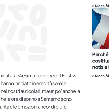
di
Niccolò 
Perché i
costitu
notizia
rminata la 74esima edizione del Festival
di
Niccolò 
i hanno lasciato in eredità solo le
i nostri auricolari, ma un po’ anche la
 che le ore di sonno a Sanremo sono
anta e le emozioni ancor di più, è