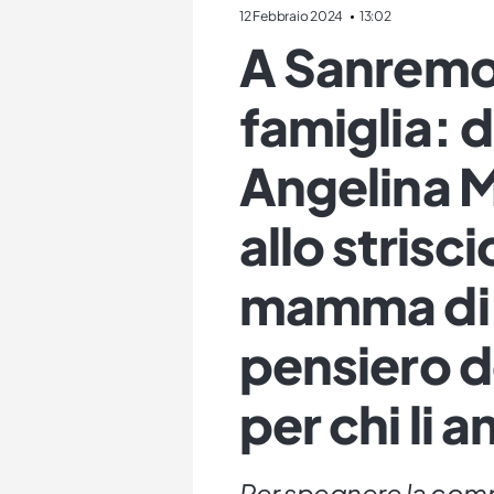
12 Febbraio 2024
13:02
A Sanremo 
famiglia: d
Angelina 
allo strisc
mamma di G
pensiero d
per chi li 
Per spegnere la compe