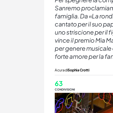
Sanremo proclamiamo 
famiglia. Da «La ron
cantato per il suo pa
uno striscione per il 
vince il premio Mia Mar
per genere musicale
forte amore per la fa
A cura di
Sophia Crotti
63
CONDIVISIONI