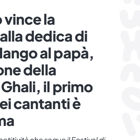
vince la
alla dedica di
Mango al papà,
ione della
hali, il primo
ei cantanti è
ama
titività che segue il Festival di