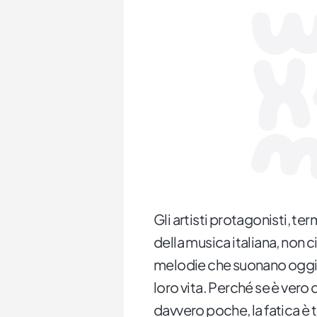
Gli artisti protagonisti, te
della musica italiana, non c
melodie che suonano oggi ne
loro vita. Perché se è vero
davvero poche, la fatica è t