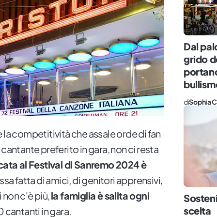
Dal pal
grido d
portano
bullism
di
Sophia C
 la competitività che assale orde di fan
cantante preferito in gara, non ci resta
icata al Festival di Sanremo 2024 è
sa fatta di amici, di genitori apprensivi,
i non c'è più,
la famiglia è salita ogni
Sosteni
scelta
 cantanti in gara.