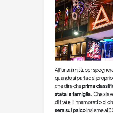
All'unanimità, per spegnere
quando si parla del proprio 
che dire che
prima classif
stata la famiglia.
Che sia es
di fratelli innamorati o di ch
sera sul palco
insieme ai 30