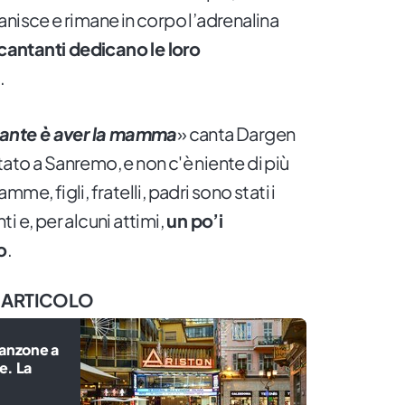
anisce e rimane in corpo l’adrenalina
 cantanti dedicano le loro
.
tante è aver la mamma
» canta Dargen
ato a Sanremo, e non c'è niente di più
me, figli, fratelli, padri sono stati i
 e, per alcuni attimi,
un po’i
o
.
 ARTICOLO
canzone a
e. La