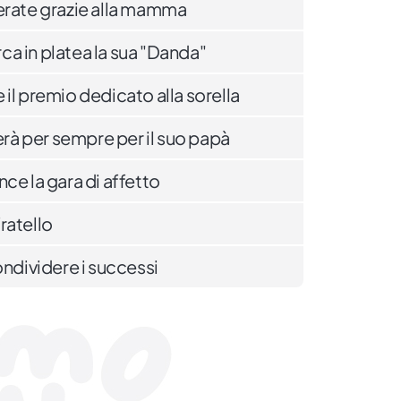
superate grazie alla mamma
a in platea la sua "Danda"
il premio dedicato alla sorella
à per sempre per il suo papà
ce la gara di affetto
fratello
ondividere i successi