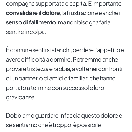
compagna supportata e capita. È importante
convalidare il dolore
, la frustrazione e anche il
senso di fallimento
, ma non bisogna farla
sentire in colpa.
È comune sentirsi stanchi, perdere l'appetito e
avere difficoltà a dormire. Potremmo anche
provare tristezza e rabbia, a volte nei confronti
di un partner, o di amici o familiari che hanno
portato a termine con successo le loro
gravidanze.
Dobbiamo guardare in faccia questo dolore e,
se sentiamo che è troppo, è possibile