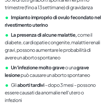
trimestre (fino a 13 settimane) di gravidanza
Impianto improprio di ovulo fecondato nel
rivestimento uterino
La presenza di alcune malattie,
come il
diabete, cardiopatie congenite, malattie renali
gravi, possono aumentare le probabilità di
avere un aborto spontaneo
Un'infezione molto grave
o una
grave
lesione
può causare un aborto spontaneo
Gli
aborti tardivi
– dopo 3 mesi – possono
essere causati da anomalie nell'utero o
infezioni