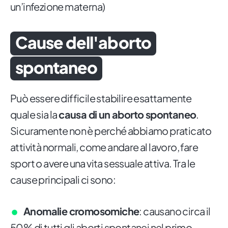
un’infezione materna)
Cause dell'aborto
spontaneo
Può essere difficile stabilire esattamente
quale sia la
causa di un aborto spontaneo
.
Sicuramente non è perché abbiamo praticato
attività normali, come andare al lavoro, fare
sport o avere una vita sessuale attiva. Tra le
cause principali ci sono:
Anomalie cromosomiche
: causano circa il
50% di tutti gli aborti spontanei nel primo