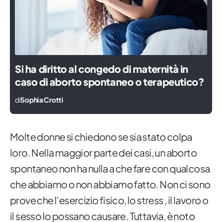
Si ha diritto al congedo di maternità in
caso di aborto spontaneo o terapeutico?
di
Sophia Crotti
Molte donne si chiedono se sia stato colpa
loro. Nella maggior parte dei casi, un aborto
spontaneo non ha nulla a che fare con qualcosa
che abbiamo o non abbiamo fatto. Non ci sono
prove che l'esercizio fisico, lo stress , il lavoro o
il sesso lo possano causare. Tuttavia, è noto