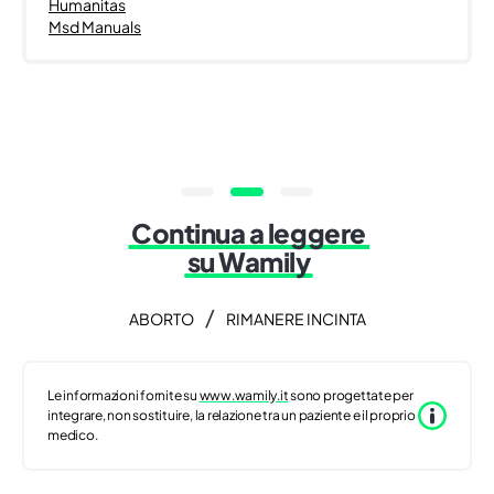
Humanitas
Msd Manuals
Continua a leggere
su Wamily
/
ABORTO
RIMANERE INCINTA
Le informazioni fornite su
www.wamily.it
sono progettate per
integrare, non sostituire, la relazione tra un paziente e il proprio
medico.