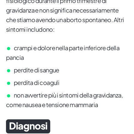
fisiologico durante il primo trimestre di
gravidanza e non significa necessariamente
che stiamo avendo un aborto spontaneo. Altri
sintomi includono:
crampi e dolore nella parte inferiore della
pancia
perdite di sangue
perdita di coaguli
non avvertire più i sintomi della gravidanza,
come nausea e tensione mammaria
Diagnosi