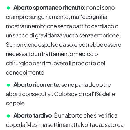
Aborto spontaneo ritenuto
: non ci sono
crampi o sanguinamento, ma l'ecografia
mostra un embrione senza battito cardiaco o
un sacco di gravidanza vuoto senza embrione.
Se non viene espulso da solo potrebbe essere
necessario un trattamento medico o
chirurgico per rimuovere il prodotto del
concepimento
Aborto ricorrente
: se ne parla dopo tre
aborti consecutivi. Colpisce circa l'1% delle
coppie
Aborto tardivo
. È un aborto che si verifica
dopo la 14esima settimana (talvolta causato da