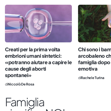
Creati per la prima volta
Chi sono i bam
embrioni umani sintetici:
arcobaleno ch
«potranno aiutare a capire le
famiglia dopo
cause degli aborti
emotiva
spontanei»
di
Rachele Turina
di
Niccolò De Rosa
Famiglia