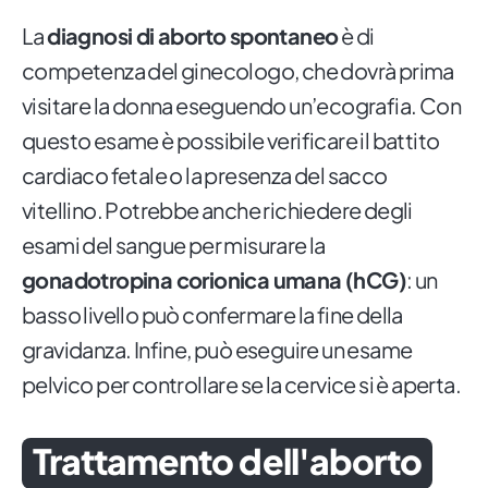
La
diagnosi di aborto spontaneo
è di
competenza del ginecologo, che dovrà prima
visitare la donna eseguendo un’ecografia. Con
questo esame è possibile verificare il battito
cardiaco fetale o la presenza del sacco
vitellino. Potrebbe anche richiedere degli
esami del sangue per misurare la
gonadotropina corionica umana (hCG)
: un
basso livello può confermare la fine della
gravidanza. Infine, può eseguire un esame
pelvico per controllare se la cervice si è aperta.
Trattamento dell'aborto