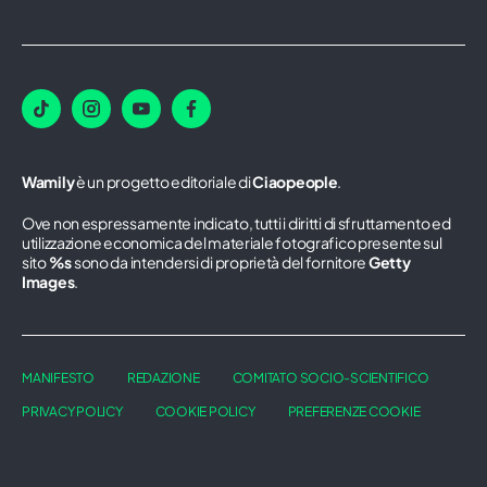
Wamily
è un progetto editoriale di
Ciaopeople
.
Ove non espressamente indicato, tutti i diritti di sfruttamento ed
utilizzazione economica del materiale fotografico presente sul
sito
%s
sono da intendersi di proprietà del fornitore
Getty
Images
.
MANIFESTO
REDAZIONE
COMITATO SOCIO-SCIENTIFICO
PRIVACY POLICY
COOKIE POLICY
PREFERENZE COOKIE