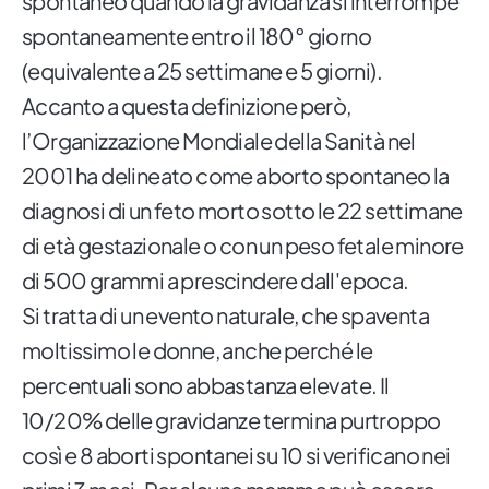
spontaneo quando la gravidanza si interrompe
spontaneamente entro il 180° giorno
(equivalente a 25 settimane e 5 giorni).
Accanto a questa definizione però,
l’Organizzazione Mondiale della Sanità nel
2001 ha delineato come aborto spontaneo la
diagnosi di un feto morto sotto le 22 settimane
di età gestazionale o con un peso fetale minore
di 500 grammi a prescindere dall'epoca.
Si tratta di un evento naturale, che spaventa
moltissimo le donne, anche perché le
percentuali sono abbastanza elevate. Il
10/20% delle gravidanze termina purtroppo
così e 8 aborti spontanei su 10 si verificano nei