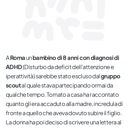
A
Roma
un
bambino di 8 anni con diagnosi di
ADHD
(Disturbo da deficit dell'attenzione e
iperattività) sarebbe stato escluso dal
gruppo
scout
al quale stava partecipando ormai da
qualche tempo. Tornato a casa ha raccontato
quanto gli era accaduto alla madre, incredula di
fronte a quello che aveva dovuto subire il figlio.
La donna ha poi deciso di scrivere una lettera al