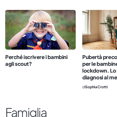
Perché iscrivere i bambini
Pubertà prec
agli scout?
per le bambine
lockdown. Lo 
diagnosi al m
di
Sophia Crotti
Famiglia