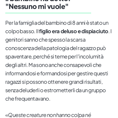
"Nessuno mi vuole"
Per la famiglia del bambino di 8 anni è stato un
colpo basso. Il
figlio era deluso e dispiaciuto
. I
genitori sanno che spesso la scarsa
conoscenza della patologia del ragazzo può
spaventare, perché si teme per l'incolumità
degli altri. Ma sono anche consapevoli che
informandosi e formandosi per gestire questi
ragazzi si possono ottenere grandi risultati,
senza deluderli o estrometterli da un gruppo
che frequentavano.
«
Queste creature non hanno colpa né