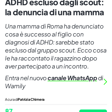
ADHD escluso dagli scout:
la denuncia di una mamma
Una mamma di Roma ha denunciato
cosa è successo al figlio con
diagnosi di ADHD: sarebbe stato
escluso dal gruppo scout. Ecco cosa
le ha raccontato il ragazzino dopo
aver partecipato a un incontro.
Entra nel nuovo
canale WhatsApp
di
Wamily
A cura di
Patrizia Chimera
87