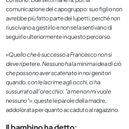
comunicazione del capogruppo: suo figlio non
avrebbe più fatto parte dei lupetti, perché non
riuscivano a gestirlo e non se la sentivano di
seguirlo ulteriormente in questo percorso.
«
Quello che è successo a Francesco non si
deve ripetere. Nessuno ha la minima idea di ciò
che possono aver scatenato in noi genitori
quando, con le lacrime agli occhi, ci ha
sussurrato all'orecchio: "a me non mi vuole
nessuno"
», queste le parole della madre,
addolorata per quanto accaduto al ragazzino.
Il bambino ha detto: