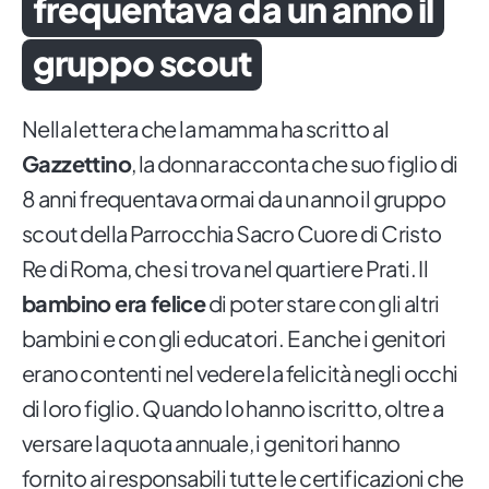
frequentava da un anno il
gruppo scout
Nella lettera che la mamma ha scritto al
Gazzettino
, la donna racconta che suo figlio di
8 anni frequentava ormai da un anno il gruppo
scout della Parrocchia Sacro Cuore di Cristo
Re di Roma, che si trova nel quartiere Prati. Il
bambino era felice
di poter stare con gli altri
bambini e con gli educatori. E anche i genitori
erano contenti nel vedere la felicità negli occhi
di loro figlio. Quando lo hanno iscritto, oltre a
versare la quota annuale, i genitori hanno
fornito ai responsabili tutte le certificazioni che