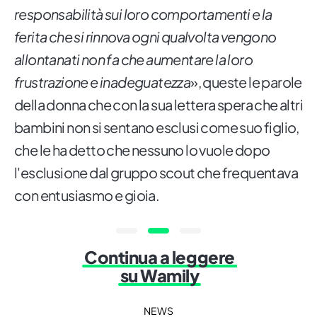
responsabilità sui loro comportamenti e la
ferita che si rinnova ogni qualvolta vengono
allontanati non fa che aumentare la loro
frustrazione e inadeguatezza
», queste le parole
della donna che con la sua lettera spera che altri
bambini non si sentano esclusi come suo figlio,
che le ha detto che nessuno lo vuole dopo
l'esclusione dal gruppo scout che frequentava
con entusiasmo e gioia.
Continua a leggere
su Wamily
NEWS