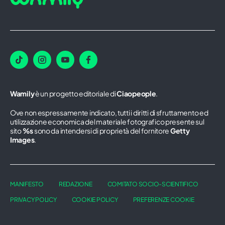
Wamily
è un progetto editoriale di
Ciaopeople
.
Ove non espressamente indicato, tutti i diritti di sfruttamento ed
utilizzazione economica del materiale fotografico presente sul
sito
%s
sono da intendersi di proprietà del fornitore
Getty
Images
.
MANIFESTO
REDAZIONE
COMITATO SOCIO-SCIENTIFICO
PRIVACY POLICY
COOKIE POLICY
PREFERENZE COOKIE