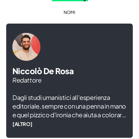
NOMI
Niccolò De Rosa
Redattore
Dagli studi umanistici all'esperienza
editoriale, sempre con una penna in mano
e quel pizzico d'ironia che aiuta a colorare
la vita. In attesa di diventare grande,
[ALTRO]
scrivo di piccoli e famiglia, convinto che