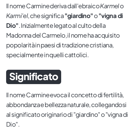
Il nome Carmine deriva dall'ebraico
Karmel
o
Karmi'el
, che significa
"giardino"
o
"vigna di
Dio"
. Inizialmente legato al culto della
Madonna del Carmelo, il nome ha acquisito
popolarità in paesi di tradizione cristiana,
specialmente in quelli cattolici.
Significato
Il nome Carmine evoca il concetto di fertilità,
abbondanza e bellezza naturale, collegandosi
al significato originario di "giardino" o "vigna di
Dio".