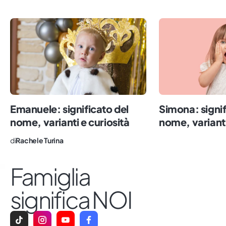
solo partendo da ciò che saremo in grado
di seminare potremo coltivare un mondo
migliore per tutti.
Emanuele: significato del
Simona: signif
nome, varianti e curiosità
nome, varianti
di
Rachele Turina
Famiglia
significa NOI