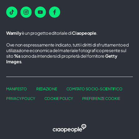
Wamily
è un progetto editoriale di
Ciaopeople
.
Ove non espressamente indicato, tutti i diritti di sfruttamento ed
utilizzazione economica del materiale fotografico presente sul
sito
%s
sono da intendersi di proprietà del fornitore
Getty
Images
.
MANIFESTO
REDAZIONE
COMITATO SOCIO-SCIENTIFICO
PRIVACY POLICY
COOKIE POLICY
PREFERENZE COOKIE