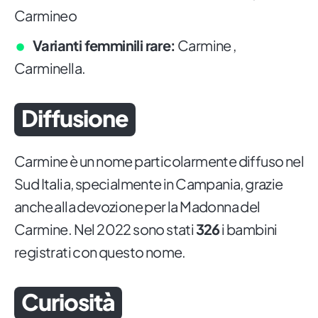
Carmineo
Varianti femminili rare:
Carmine ,
Carminella.
Diffusione
Carmine è un nome particolarmente diffuso nel
Sud Italia, specialmente in Campania, grazie
anche alla devozione per la Madonna del
Carmine. Nel 2022 sono stati
326
i bambini
registrati con questo nome.
Curiosità