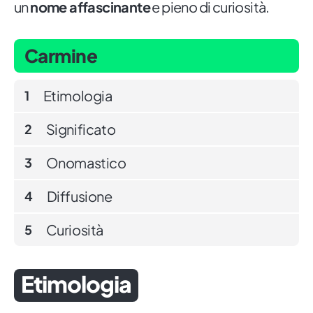
un
nome affascinante
e pieno di curiosità.
Carmine
Etimologia
1
Significato
2
Onomastico
3
Diffusione
4
Curiosità
5
Etimologia