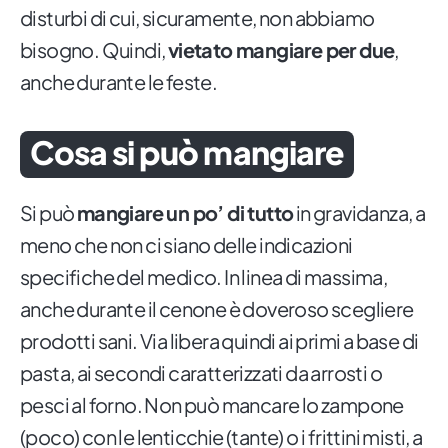
disturbi di cui, sicuramente, non abbiamo
bisogno. Quindi,
vietato mangiare per due
,
anche durante le feste.
Cosa si può mangiare
Si può
mangiare un po’ di tutto
in gravidanza, a
meno che non ci siano delle indicazioni
specifiche del medico. In linea di massima,
anche durante il cenone è doveroso scegliere
prodotti sani. Via libera quindi ai primi a base di
pasta, ai secondi caratterizzati da arrosti o
pesci al forno. Non può mancare lo zampone
(poco) con le lenticchie (tante) o i frittini misti, a