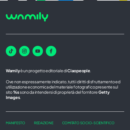
Wamily
è un progetto editoriale di
Ciaopeople
.
Ove non espressamente indicato, tutti i diritti di sfruttamento ed
utilizzazione economica del materiale fotografico presente sul
sito
%s
sono da intendersi di proprietà del fornitore
Getty
Images
.
MANIFESTO
REDAZIONE
COMITATO SOCIO-SCIENTIFICO