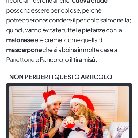
ricordiamoci che anche le
uova crude
possono essere pericolose, perché
potrebbero nascondere il pericolo salmonella;
quindi, vanno evitate tutte le pietanze con la
maionese
e le creme, come quella di
mascarpone
che si abbina in molte case a
Panettone e Pandoro, o il
tiramisù.
NON PERDERTI QUESTO ARTICOLO