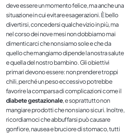
deve essere un momento felice, ma anche una
situazione in cui evitare esagerazioni. È bello
divertirsi, concedersi qualche vizio in più, ma
nel corso dei nove mesi non dobbiamo mai
dimenticarci che non siamo sole e che da
quello che mangiamo dipende la nostra salute
e quella del nostro bambino. Gli obiettivi
primari devono essere: non prendere troppi
chili, perché un peso eccessivo potrebbe
favorire la comparsa di complicazioni come il
diabete gestazionale
, e soprattutto non
mangiare prodotti che non siano sicuri. Inoltre,
ricordiamoci che abbuffarsi può causare
gonfiore, nausea e bruciore di stomaco, tutti