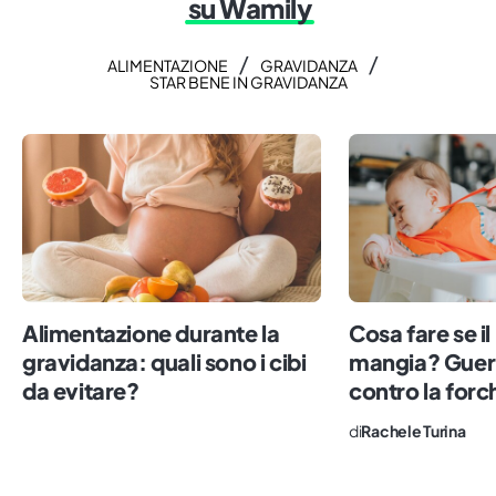
su Wamily
/
/
ALIMENTAZIONE
GRAVIDANZA
STAR BENE IN GRAVIDANZA
Alimentazione durante la
Cosa fare se i
gravidanza: quali sono i cibi
mangia? Guer
da evitare?
contro la forc
di
Rachele Turina