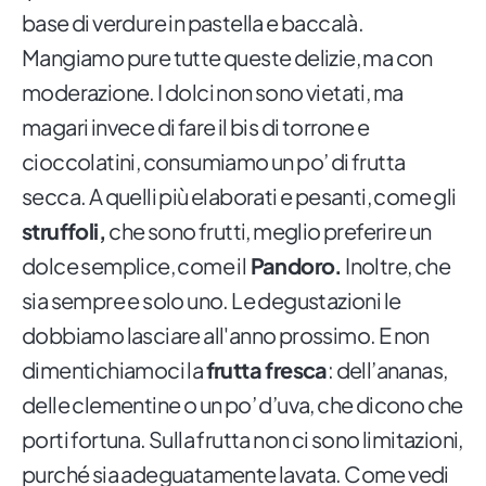
base di verdure in pastella e baccalà.
Mangiamo pure tutte queste delizie, ma con
moderazione. I dolci non sono vietati, ma
magari invece di fare il bis di torrone e
cioccolatini, consumiamo un po’ di frutta
secca. A quelli più elaborati e pesanti, come gli
struffoli,
che sono frutti, meglio preferire un
dolce semplice, come il
Pandoro.
Inoltre, che
sia sempre e solo uno. Le degustazioni le
dobbiamo lasciare all'anno prossimo. E non
dimentichiamoci la
frutta fresca
: dell’ananas,
delle clementine o un po’ d’uva, che dicono che
porti fortuna. Sulla frutta non ci sono limitazioni,
purché sia adeguatamente lavata. Come vedi