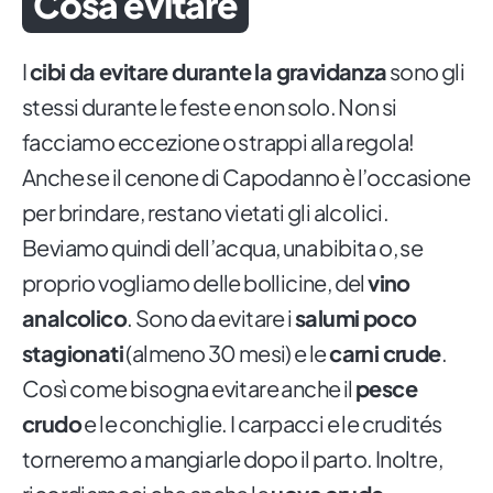
Cosa evitare
I
cibi da evitare durante la gravidanza
sono gli
stessi durante le feste e non solo. Non si
facciamo eccezione o strappi alla regola!
Anche se il cenone di Capodanno è l’occasione
per brindare, restano vietati gli alcolici.
Beviamo quindi dell’acqua, una bibita o, se
proprio vogliamo delle bollicine, del
vino
analcolico
. Sono da evitare i
salumi poco
stagionati
(almeno 30 mesi) e le
carni crude
.
Così come bisogna evitare anche il
pesce
crudo
e le conchiglie. I carpacci e le crudités
torneremo a mangiarle dopo il parto. Inoltre,