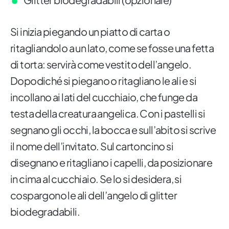
Si inizia piegando un piatto di carta o
ritagliandolo a un lato, come se fosse una fetta
di torta: servirà come vestito dell’angelo.
Dopodiché si piegano o ritagliano le ali e si
incollano ai lati del cucchiaio, che funge da
testa della creatura angelica. Con i pastelli si
segnano gli occhi, la bocca e sull’abito si scrive
il nome dell’invitato. Sul cartoncino si
disegnano e ritagliano i capelli, da posizionare
in cima al cucchiaio. Se lo si desidera, si
cospargono le ali dell’angelo di glitter
biodegradabili.