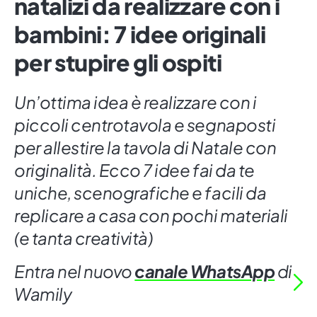
natalizi da realizzare con i
bambini: 7 idee originali
per stupire gli ospiti
Un’ottima idea è realizzare con i
piccoli centrotavola e segnaposti
per allestire la tavola di Natale con
originalità. Ecco 7 idee fai da te
uniche, scenografiche e facili da
replicare a casa con pochi materiali
(e tanta creatività)
Entra nel nuovo
canale WhatsApp
di
Wamily