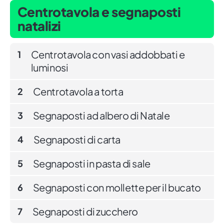
Centrotavola e segnaposti
natalizi
Centrotavola con vasi addobbati e
1
luminosi
Centrotavola a torta
2
Segnaposti ad albero di Natale
3
Segnaposti di carta
4
Segnaposti in pasta di sale
5
Segnaposti con mollette per il bucato
6
Segnaposti di zucchero
7