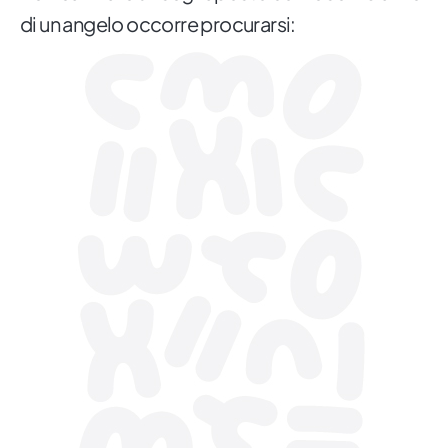
di un angelo occorre procurarsi: