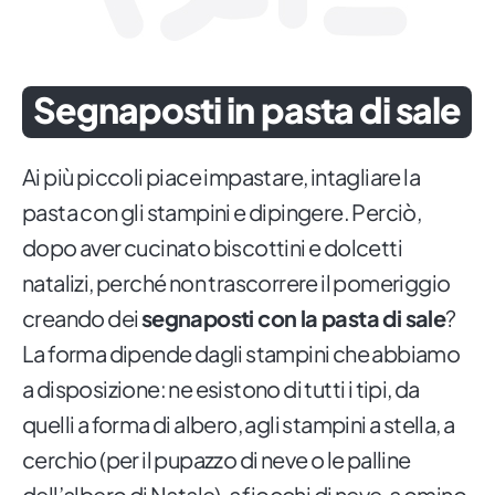
Segnaposti in pasta di sale
Ai più piccoli piace impastare, intagliare la
pasta con gli stampini e dipingere. Perciò,
dopo aver cucinato biscottini e dolcetti
natalizi, perché non trascorrere il pomeriggio
creando dei
segnaposti con la pasta di sale
?
La forma dipende dagli stampini che abbiamo
a disposizione: ne esistono di tutti i tipi, da
quelli a forma di albero, agli stampini a stella, a
cerchio (per il pupazzo di neve o le palline
dell’albero di Natale), a fiocchi di neve, a omino