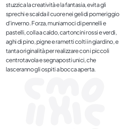
stuzzica la creatività e la fantasia, evita gli
sprechi e scalda il cuore nei gelidi pomeriggio
d’inverno. Forza, muniamoci di pennelli e
pastelli, colla a caldo, cartoncini rossi e verdi,
aghi di pino, pigne e rametti colti in giardino, e
tanta originalità per realizzare con i piccoli
centrotavola e segnaposti unici, che
lasceranno gli ospiti a bocca aperta.