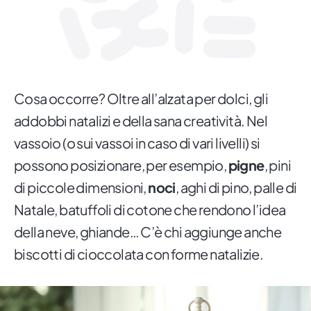
Cosa occorre? Oltre all’alzata per dolci, gli
addobbi natalizi e della sana creatività. Nel
vassoio (o sui vassoi in caso di vari livelli) si
possono posizionare, per esempio,
pigne
, pini
di piccole dimensioni,
noci
, aghi di pino, palle di
Natale, batuffoli di cotone che rendono l’idea
della neve, ghiande… C’è chi aggiunge anche
biscotti di cioccolata con forme natalizie.