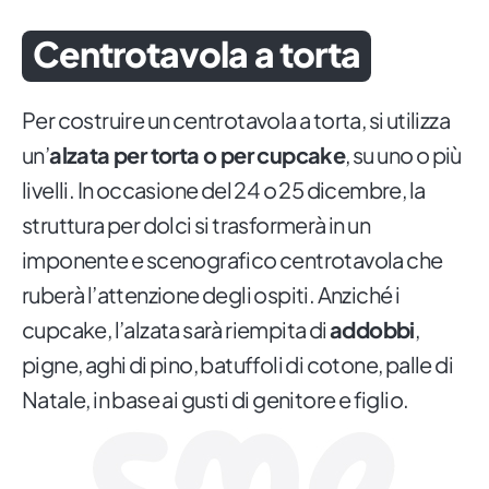
Centrotavola a torta
Per costruire un centrotavola a torta, si utilizza
un’
alzata per torta o per cupcake
, su uno o più
livelli. In occasione del 24 o 25 dicembre, la
struttura per dolci si trasformerà in un
imponente e scenografico centrotavola che
ruberà l’attenzione degli ospiti. Anziché i
cupcake, l’alzata sarà riempita di
addobbi
,
pigne, aghi di pino, batuffoli di cotone, palle di
Natale, in base ai gusti di genitore e figlio.