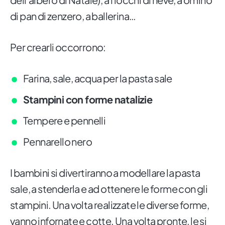
di pan di zenzero, a ballerina…
Per crearli occorrono:
Farina, sale, acqua per la pasta sale
Stampini con forme natalizie
Tempere e pennelli
Pennarello nero
I bambini si divertiranno a modellare la pasta
sale, a stenderla e ad ottenere le forme con gli
stampini. Una volta realizzate le diverse forme,
vanno infornate e cotte. Una volta pronte, le si