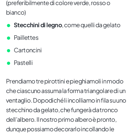
(preferibilmente di colore verde, rosso o
bianco)
Stecchini di legno
, come quelli da gelato
Paillettes
Cartoncini
Pastelli
Prendiamo tre pirottini e pieghiamoli in modo
che ciascuno assuma la forma triangolare di un
ventaglio. Dopodiché li incolliamo in fila su uno
stecchino da gelato, che fungerà da tronco
dell’albero. Il nostro primo albero è pronto,
dunque possiamo decorarlo incollando le