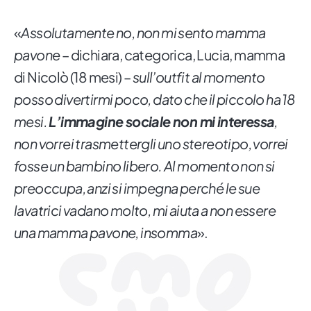
«
Assolutamente no, non mi sento mamma
pavone
– dichiara, categorica, Lucia, mamma
di Nicolò (18 mesi) –
sull’outfit al momento
posso divertirmi poco, dato che il piccolo ha 18
mesi.
L’immagine sociale non mi interessa
,
non vorrei trasmettergli uno stereotipo, vorrei
fosse un bambino libero. Al momento non si
preoccupa, anzi si impegna perché le sue
lavatrici vadano molto, mi aiuta a non essere
una mamma pavone, insomma
».