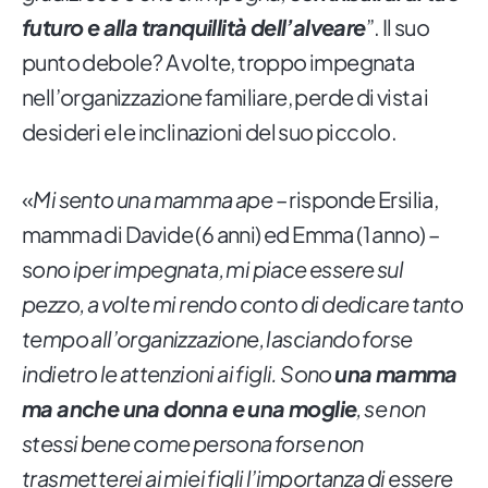
futuro e alla tranquillità dell’alveare
”. Il suo
punto debole? A volte, troppo impegnata
nell’organizzazione familiare, perde di vista i
desideri e le inclinazioni del suo piccolo.
«
Mi sento una mamma ape
– risponde Ersilia,
mamma di Davide (6 anni) ed Emma (1 anno) –
s
ono iper impegnata, mi piace essere sul
pezzo, a volte mi rendo conto di dedicare tanto
tempo all’organizzazione, lasciando forse
indietro le attenzioni ai figli. Sono
una mamma
ma anche una donna e una moglie
, se non
stessi bene come persona forse non
trasmetterei ai miei figli l’importanza di essere