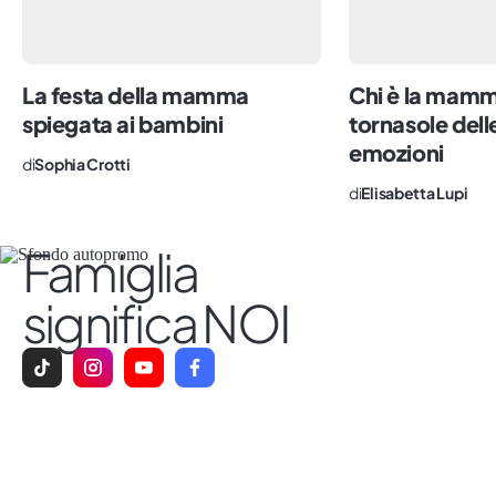
metro e 60, oggi scrivo di famiglie, con
l’obiettivo di fotografare la realtà,
sdoganare i tabù e rendere comodo quel
La festa della mamma
Chi è la mamm
che è ancora scomodo. Impazzisco per il
spiegata ai bambini
tornasole dell
sushi, il numero sette e le persone vere.
emozioni
di
Sophia Crotti
di
Elisabetta Lupi
Famiglia
significa NOI