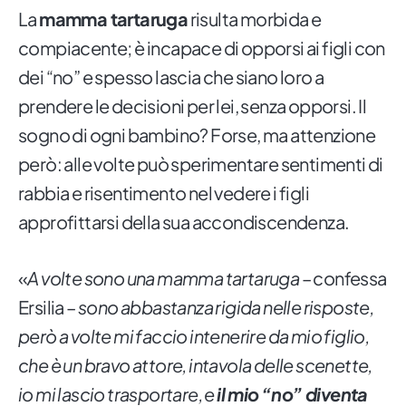
La
mamma tartaruga
risulta morbida e
compiacente; è incapace di opporsi ai figli con
dei “no” e spesso lascia che siano loro a
prendere le decisioni per lei, senza opporsi. Il
sogno di ogni bambino? Forse, ma attenzione
però: alle volte può sperimentare sentimenti di
rabbia e risentimento nel vedere i figli
approfittarsi della sua accondiscendenza.
«
A volte sono una mamma tartaruga
– confessa
Ersilia –
sono abbastanza rigida nelle risposte,
però a volte mi faccio intenerire da mio figlio,
che è un bravo attore, intavola delle scenette,
io mi lascio trasportare, e
il mio “no” diventa