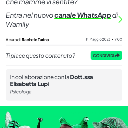
che mamme vi sentite?
Entra nel nuovo
canale WhatsApp
di
Wamily
A cura di
Rachele Turina
14 Maggio 2023
9:00
Ti piace questo contenuto?
CONDIVIDI
In collaborazione con la
Dott.ssa
Elisabetta Lupi
Psicologa