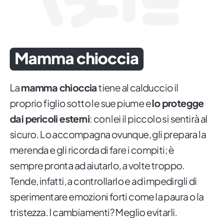
Mamma chioccia
La
mamma chioccia
tiene al calduccio il
proprio figlio sotto le sue piume e
lo protegge
dai pericoli esterni
: con lei il piccolo si sentirà al
sicuro. Lo accompagna ovunque, gli prepara la
merenda e gli ricorda di fare i compiti; è
sempre pronta ad aiutarlo, a volte troppo.
Tende, infatti, a controllarlo e ad impedirgli di
sperimentare emozioni forti come la paura o la
tristezza. I cambiamenti? Meglio evitarli.