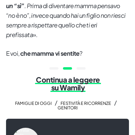
un “sì”
. Prima di diventare mamma pensavo
“no è no”, invece quando hai un figlio non riesci
sempre a rispettare quello che ti eri
prefissata
».
E voi,
che mamma vi sentite
?
Continua a leggere
su Wamily
/
/
FAMIGLIE DI OGGI
FESTIVITÀ E RICORRENZE
GENITORI