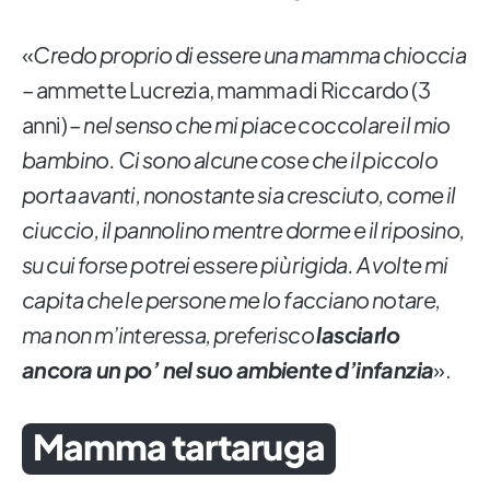
«
Credo proprio di essere una mamma chioccia
– ammette Lucrezia, mamma di Riccardo (3
anni) –
nel senso che mi piace coccolare il mio
bambino. Ci sono alcune cose che il piccolo
porta avanti, nonostante sia cresciuto, come il
ciuccio, il pannolino mentre dorme e il riposino,
su cui forse potrei essere più rigida. A volte mi
capita che le persone me lo facciano notare,
ma non m’interessa, preferisco
lasciarlo
ancora un po’ nel suo ambiente d’infanzia
».
Mamma tartaruga