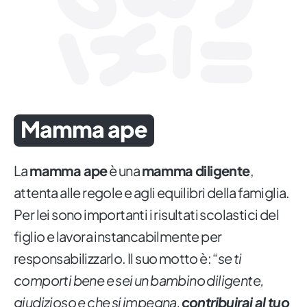
Mamma ape
La
mamma ape
è una
mamma diligente
,
attenta alle regole e agli equilibri della famiglia.
Per lei sono importanti i risultati scolastici del
figlio e lavora instancabilmente per
responsabilizzarlo. Il suo motto è: “
se ti
comporti bene e sei un bambino diligente,
giudizioso e che si impegna,
contribuirai al tuo