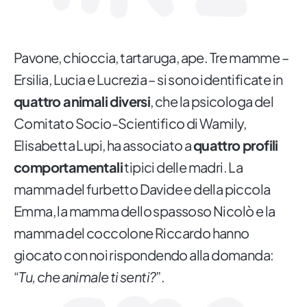
Pavone, chioccia, tartaruga, ape. Tre mamme –
Ersilia, Lucia e Lucrezia – si sono identificate in
quattro animali diversi
, che la psicologa del
Comitato Socio-Scientifico di Wamily,
Elisabetta Lupi, ha associato a
quattro profili
comportamentali
tipici delle madri. La
mamma del furbetto Davide e della piccola
Emma, la mamma dello spassoso Nicolò e la
mamma del coccolone Riccardo hanno
giocato con noi rispondendo alla domanda:
“
Tu, che animale ti senti?
”.