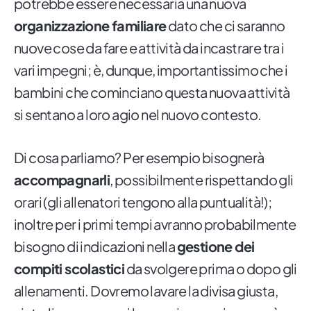
potrebbe essere necessaria una nuova
organizzazione familiare
dato che ci saranno
nuove cose da fare e attività da incastrare tra i
vari impegni; è, dunque, importantissimo che i
bambini che cominciano questa nuova attività
si sentano a loro agio nel nuovo contesto.
Di cosa parliamo? Per esempio bisognerà
accompagnarli
, possibilmente rispettando gli
orari (gli allenatori tengono alla puntualità!);
inoltre per i primi tempi avranno probabilmente
bisogno di indicazioni nella
gestione dei
compiti scolastici
da svolgere prima o dopo gli
allenamenti. Dovremo lavare la divisa giusta,