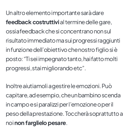
Un altro elemento importante sarà dare
feedback costruttivi
al termine delle gare,
ossia feedback che si concentrano non sul
risultato immediato ma sui progressi raggiunti
in funzione dell’obiettivo che nostro figlio si è
posto: “Ti sei impegnato tanto, hai fatto molti
progressi, stai migliorando etc”.
Inoltre aiutiamoli a gestire le emozioni. Può
capitare, ad esempio, che un bambino scenda
in campo e si paralizzi per l’emozione o per il
peso della prestazione. Toccherà soprattutto a
noi
non farglielo pesare
.