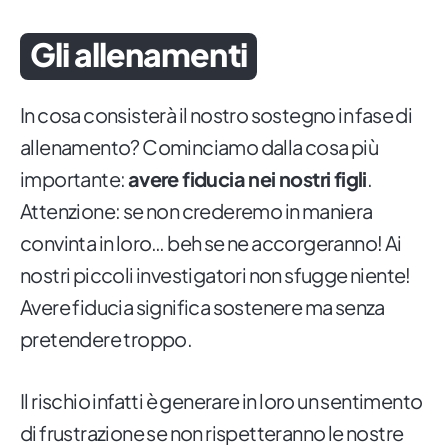
Gli allenamenti
In cosa consisterà il nostro sostegno in fase di
allenamento? Cominciamo dalla cosa più
importante:
avere fiducia nei nostri figli
.
Attenzione: se non crederemo in maniera
convinta in loro… beh se ne accorgeranno! Ai
nostri piccoli investigatori non sfugge niente!
Avere fiducia significa sostenere ma senza
pretendere troppo.
Il rischio infatti è generare in loro un sentimento
di frustrazione se non rispetteranno le nostre