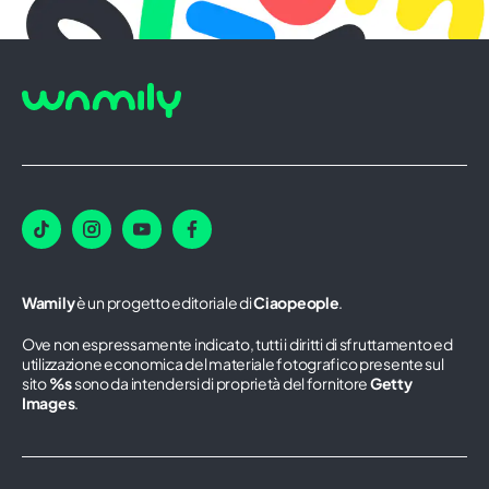
Wamily
è un progetto editoriale di
Ciaopeople
.
Ove non espressamente indicato, tutti i diritti di sfruttamento ed
utilizzazione economica del materiale fotografico presente sul
sito
%s
sono da intendersi di proprietà del fornitore
Getty
Images
.