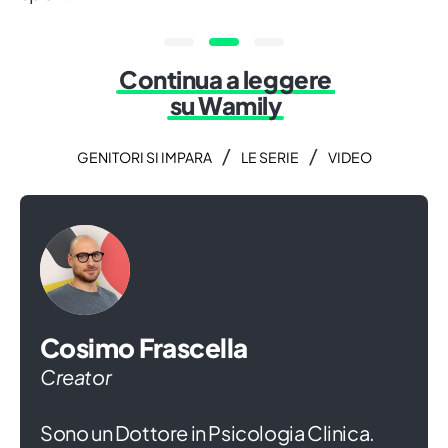
Continua a leggere
su Wamily
/
/
GENITORI SI IMPARA
LE SERIE
VIDEO
Cosimo Frascella
Creator
Sono un Dottore in Psicologia Clinica.