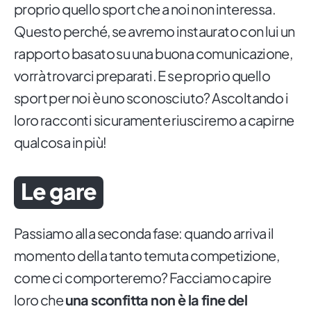
proprio quello sport che a noi non interessa.
Questo perché, se avremo instaurato con lui un
rapporto basato su una buona comunicazione,
vorrà trovarci preparati. E se proprio quello
sport per noi è uno sconosciuto? Ascoltando i
loro racconti sicuramente riusciremo a capirne
qualcosa in più!
Le gare
Passiamo alla seconda fase: quando arriva il
momento della tanto temuta competizione,
come ci comporteremo? Facciamo capire
loro che
una sconfitta non è la fine del