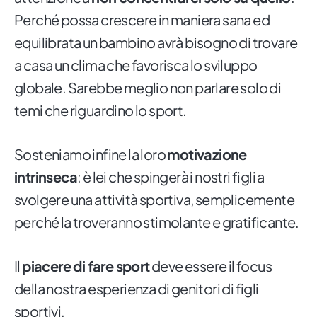
Perché possa crescere in maniera sana ed
equilibrata un bambino avrà bisogno di trovare
a casa un clima che favorisca lo sviluppo
globale. Sarebbe meglio non parlare solo di
temi che riguardino lo sport.
Sosteniamo infine la loro
motivazione
intrinseca
: è lei che spingerà i nostri figli a
svolgere una attività sportiva, semplicemente
perché la troveranno stimolante e gratificante.
Il
piacere di fare sport
deve essere il focus
della nostra esperienza di genitori di figli
sportivi.