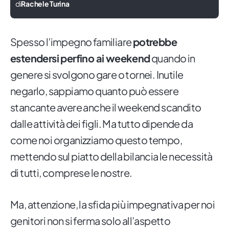
di
Rachele Turina
Spesso l’impegno familiare
potrebbe
estendersi perfino ai weekend
quando in
genere si svolgono gare o tornei. Inutile
negarlo, sappiamo quanto può essere
stancante avere anche il weekend scandito
dalle attività dei figli. Ma tutto dipende da
come noi organizziamo questo tempo,
mettendo sul piatto della bilancia le necessità
di tutti, comprese le nostre.
Ma, attenzione, la sfida più impegnativa per noi
genitori non si ferma solo all’aspetto