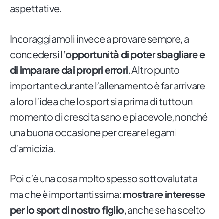
aspettative.
Incoraggiamoli invece a provare sempre, a
concedersi
l’opportunità di poter sbagliare e
di imparare dai propri errori
. Altro punto
importante durante l’allenamento è far arrivare
a loro l’idea che lo sport sia prima di tutto un
momento di crescita sano e piacevole, nonché
una buona occasione per creare legami
d’amicizia.
Poi c’è una cosa molto spesso sottovalutata
ma che è importantissima:
mostrare interesse
per lo sport di nostro figlio
, anche se ha scelto