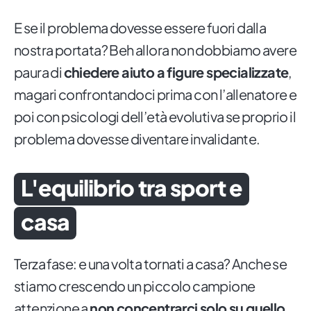
E se il problema dovesse essere fuori dalla
nostra portata? Beh allora non dobbiamo avere
paura di
chiedere aiuto a figure specializzate
,
magari confrontandoci prima con l’allenatore e
poi con psicologi dell’età evolutiva se proprio il
problema dovesse diventare invalidante.
L'equilibrio tra sport e
casa
Terza fase: e una volta tornati a casa? Anche se
stiamo crescendo un piccolo campione
attenzione a
non concentrarci solo su quello
.