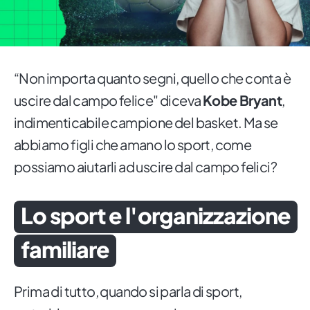
“Non importa quanto segni, quello che conta è
uscire dal campo felice" diceva
Kobe Bryant
,
indimenticabile campione del basket. Ma se
abbiamo figli che amano lo sport, come
possiamo aiutarli ad uscire dal campo felici?
Lo sport e l'organizzazione
familiare
Prima di tutto, quando si parla di sport,