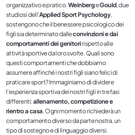
organizzativo e pratico.
Weinberg
e
Gould
, due
studiosi dell’
Applied Sport Psychology
,
sostengono che il benessere psicologico dei
figli sia determinato dalle
convinzioni e dai
comportamenti dei genitori
rispetto alle
attività sportive da loro svolte. Quali sono
questi comportamenti che dobbiamo
assumere affinché i nostri figli siano felici di
praticare sport? Immaginiamo di dividere
l’esperienza sportiva dei nostri figli in tre fasi
differenti:
allenamento, competizione e
rientro a casa
. Ogni momento richiederà un
comportamento diverso da parte nostra, un
tipo di sostegno e di linguaggio diversi.