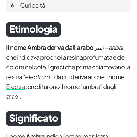
Curiosità
6
Etimologia
Il nome Ambra deriva dall'arabo
عنبر – anbar
,
che indicava proprio la resina profumata e del
colore del sole. I greci che prima chiamavano la
resina "
electrum
", da cui deriva anche il nome
Electra
, ereditarono il nome "ambra" dagli
arabi.
Significato
Il nome
Ambra
indica l'omonima pietra