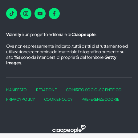
Wamily
è un progetto editoriale di
Ciaopeople
.
Ove non espressamente indicato, tutti i diritti di sfruttamento ed
utilizzazione economica del materiale fotografico presente sul
sito
%s
sono da intendersi di proprietà del fornitore
Getty
Images
.
MANIFESTO
REDAZIONE
COMITATO SOCIO-SCIENTIFICO
PRIVACY POLICY
COOKIE POLICY
PREFERENZE COOKIE