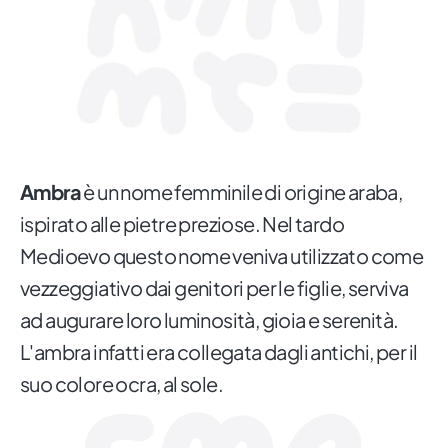
Ambra
è un nome femminile di origine araba,
ispirato alle pietre preziose. Nel tardo
Medioevo questo nome veniva utilizzato come
vezzeggiativo dai genitori per le figlie, serviva
ad augurare loro luminosità, gioia e serenità.
L'ambra infatti era collegata dagli antichi, per il
suo colore ocra, al sole.