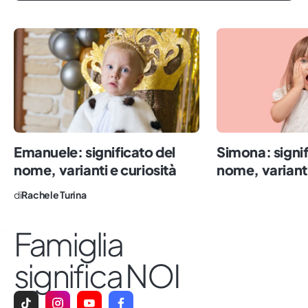
piccola e non ho mai smesso, tra i banchi
di Lettere prima e tra quelli di Editoria e
Giornalismo, poi. Conservo gelosamente
i miei occhi da bambina, che indosso
mentre scrivo fiduciosa che un giorno
tutte le famiglie avranno gli stessi diritti,
perché solo l’amore (e concedersi
qualche errore) è l’ingrediente
Emanuele: significato del
Simona: signif
fondamentale per essere dei buoni
nome, varianti e curiosità
nome, varianti
genitori.
di
Rachele Turina
Famiglia
significa NOI