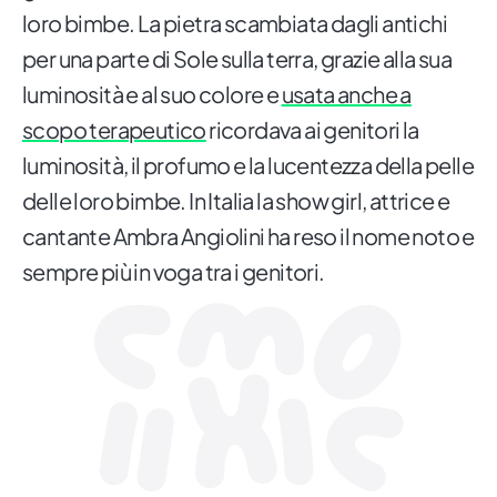
loro bimbe. La pietra scambiata dagli antichi
per una parte di Sole sulla terra, grazie alla sua
luminosità e al suo colore e
usata anche a
scopo terapeutico
ricordava ai genitori la
luminosità, il profumo e la lucentezza della pelle
delle loro bimbe. In Italia la show girl, attrice e
cantante Ambra Angiolini ha reso il nome noto e
sempre più in voga tra i genitori.