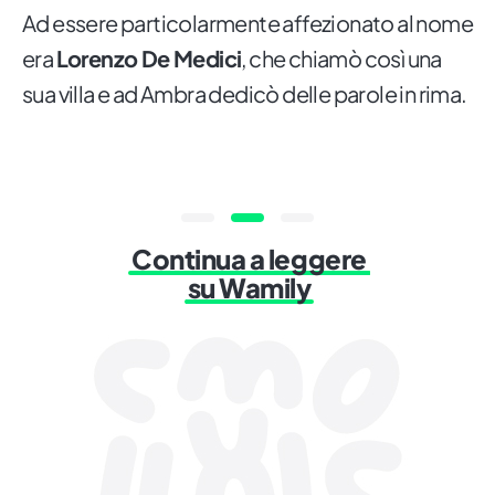
Ad essere particolarmente affezionato al nome
era
Lorenzo De Medici
, che chiamò così una
sua villa e ad Ambra dedicò delle parole in rima.
Continua a leggere
su Wamily