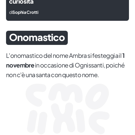
curiosità
di
Sophia Crotti
Onomastico
L'onomastico del nome Ambra si festeggia il
1
novembre
in occasione di Ognissanti, poiché
non c'è una santa con questo nome.