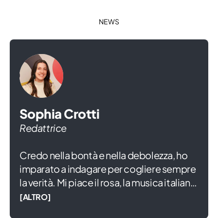
NEWS
Sophia Crotti
Redattrice
Credo nella bontà e nella debolezza, ho
imparato a indagare per cogliere sempre
la verità. Mi piace il rosa, la musica italiana
e ridere di gusto anche se mi commuove
[ALTRO]
tutto. Amo scrivere da quando sono