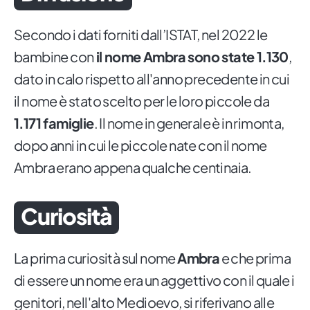
Secondo i dati forniti dall’ISTAT, nel 2022 le
bambine con
il nome Ambra sono state 1.130
,
dato in calo rispetto all'anno precedente in cui
il nome è stato scelto per le loro piccole da
1.171 famiglie
. Il nome in generale è in rimonta,
dopo anni in cui le piccole nate con il nome
Ambra erano appena qualche centinaia.
Curiosità
La prima curiosità sul nome
Ambra
e che prima
di essere un nome era un aggettivo con il quale i
genitori, nell'alto Medioevo, si riferivano alle