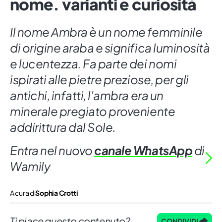
nome. varianti e curiosità
Il nome Ambra è un nome femminile
di origine araba e significa luminosità
e lucentezza. Fa parte dei nomi
ispirati alle pietre preziose, per gli
antichi, infatti, l'ambra era un
minerale pregiato proveniente
addirittura dal Sole.
Entra nel nuovo
canale WhatsApp
di
Wamily
A cura di
Sophia Crotti
Ti piace questo contenuto?
CONDIVIDI