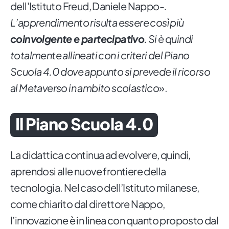
dell'Istituto Freud, Daniele Nappo-
.
L’apprendimento risulta essere così più
coinvolgente e partecipativo
. Si è quindi
totalmente allineati con i criteri del Piano
Scuola 4.0 dove appunto si prevede il ricorso
al Metaverso in ambito scolastico
».
Il Piano Scuola 4.0
La didattica continua ad evolvere, quindi,
aprendosi alle nuove frontiere della
tecnologia. Nel caso dell’Istituto milanese,
come chiarito dal direttore Nappo,
l’innovazione è in linea con quanto proposto dal