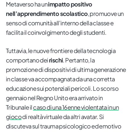
Metaverso ha un
impatto positivo
nell’apprendimento scolastico
, promuove un
senso di comunità all’interno della classe e
facilita il coinvolgimento degli studenti.
Tuttavia, le nuove frontiere della tecnologia
comportano dei
rischi
. Pertanto, la
promozione di dispositivi di ultima generazione
in classe va accompagnata da una corretta
educazione sui potenziali pericoli. Lo scorso
gennaio nel Regno Unito era arrivato in
Tribunale il
caso di una 16enne violentata in un
gioco
di realtà virtuale da altri avatar. Si
discuteva sul trauma psicologico ed emotivo