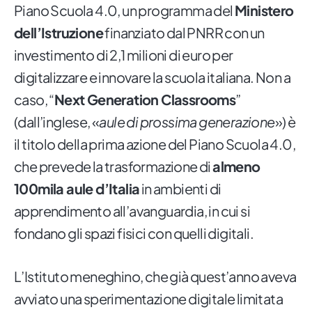
Piano Scuola 4.0, un programma del
Ministero
dell’Istruzione
finanziato dal PNRR con un
investimento di 2,1 milioni di euro per
digitalizzare e innovare la scuola italiana. Non a
caso, “
Next Generation Classrooms
”
(dall’inglese, «
aule di prossima generazione
») è
il titolo della prima azione del Piano Scuola 4.0,
che prevede la trasformazione di
almeno
100mila aule d’Italia
in ambienti di
apprendimento all’avanguardia, in cui si
fondano gli spazi fisici con quelli digitali.
L’Istituto meneghino, che già quest’anno aveva
avviato una sperimentazione digitale limitata