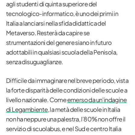
agli studenti di quinta superiore del
tecnologico-informatico, è uno dei primi in
Italia a lanciarsi nella sfida didattica del
Metaverso. Resterà da capire se
strumentazioni del genere siano in futuro
adottabili in qualsiasi scuola della Penisola,
senza disuguaglianze.
Difficile da immaginare nel breve periodo, vista
la forte disparità delle condizioni delle scuole a
livello nazionale. Come
emerso da un’indagine
di Legambiente
, la metà delle scuole in Italia
non ha neppure una palestra, l’80% non offre il
servizio di scuolabus, e nel Sud e centro Italia