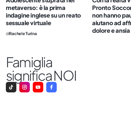
che è ancora scomodo. Impazzisco per il
metaverso: è la prima
Pronto Soccor
sushi, il numero sette e le persone vere.
indagine inglese su un reato
non hanno paur
sessuale virtuale
aiutano ad af
dolore e ansia
di
Rachele Turina
Famiglia
significa NOI