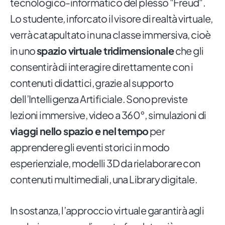
tecnologico-informatico del plesso "Freud".
Lo studente, inforcato il visore di realtà virtuale,
verrà catapultato in una classe immersiva, cioè
in uno
spazio virtuale tridimensionale
che gli
consentirà di interagire direttamente con i
contenuti didattici, grazie al supporto
dell’Intelligenza Artificiale. Sono previste
lezioni immersive, video a 360°, simulazioni di
viaggi nello spazio e nel tempo
per
apprendere gli eventi storici in modo
esperienziale, modelli 3D da rielaborare con
contenuti multimediali, una Library digitale.
In sostanza, l’approccio virtuale garantirà agli