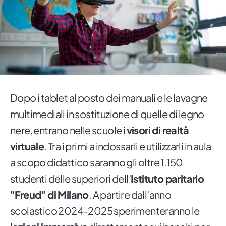
Dopo i tablet al posto dei manuali e le lavagne
multimediali in sostituzione di quelle di legno
nere, entrano nelle scuole i
visori di realtà
virtuale
. Tra i primi a indossarli e utilizzarli in aula
a scopo didattico saranno gli oltre 1.150
studenti delle superiori dell’
Istituto paritario
"Freud" di Milano
. A partire dall’anno
scolastico 2024-2025 sperimenteranno le