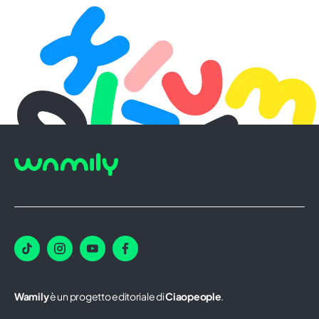
Wamily
è un progetto editoriale di
Ciaopeople
.