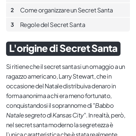
Come organizzare un Secret Santa
2
Regole del Secret Santa
3
L'origine di Secret Santa
Si ritiene che il secret santa si un omaggio a un
ragazzo americano, Larry Stewart, che in
occasione del Natale distribuiva denaro in
forma anonima a chi era meno fortunato,
conquistandosi il soprannome di "
Babbo
Natale segreto di Kansas City
". In realtà, però,
nel secret santa moderno la segretezza è
l’unica caratteristica che è stata realmente