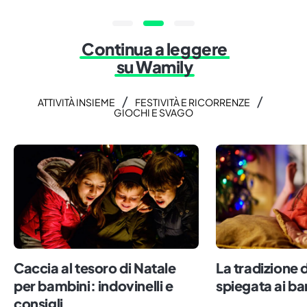
Continua a leggere
su Wamily
/
/
ATTIVITÀ INSIEME
FESTIVITÀ E RICORRENZE
GIOCHI E SVAGO
Caccia al tesoro di Natale
La tradizione 
per bambini: indovinelli e
spiegata ai b
consigli