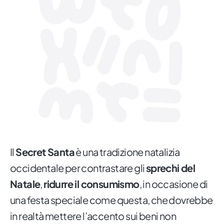
Il
Secret Santa
è una tradizione natalizia
occidentale per contrastare gli
sprechi del
Natale
,
ridurre il consumismo
, in occasione di
una festa speciale come questa, che dovrebbe
in realtà mettere l’accento sui beni non