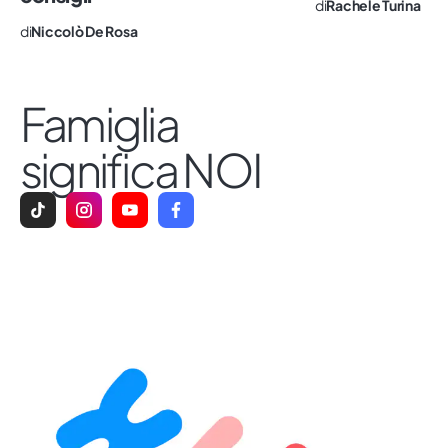
di
Rachele Turina
di
Niccolò De Rosa
Famiglia
significa NOI