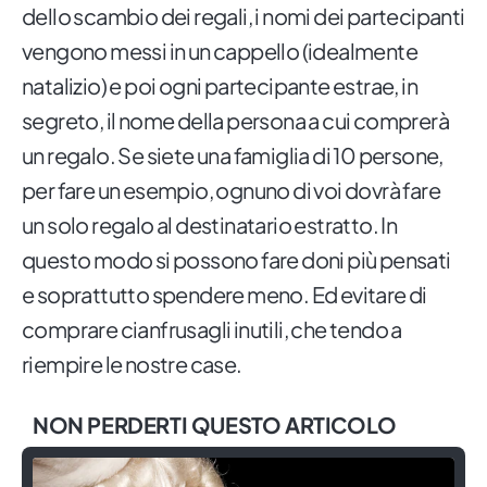
dello scambio dei regali, i nomi dei partecipanti
vengono messi in un cappello (idealmente
natalizio) e poi ogni partecipante estrae, in
segreto, il nome della persona a cui comprerà
un regalo. Se siete una famiglia di 10 persone,
per fare un esempio, ognuno di voi dovrà fare
un solo regalo al destinatario estratto. In
questo modo si possono fare doni più pensati
e soprattutto spendere meno. Ed evitare di
comprare cianfrusagli inutili, che tendo a
riempire le nostre case.
NON PERDERTI QUESTO ARTICOLO