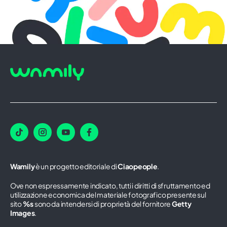
Wamily
è un progetto editoriale di
Ciaopeople
.
Ove non espressamente indicato, tutti i diritti di sfruttamento ed
utilizzazione economica del materiale fotografico presente sul
sito
%s
sono da intendersi di proprietà del fornitore
Getty
Images
.