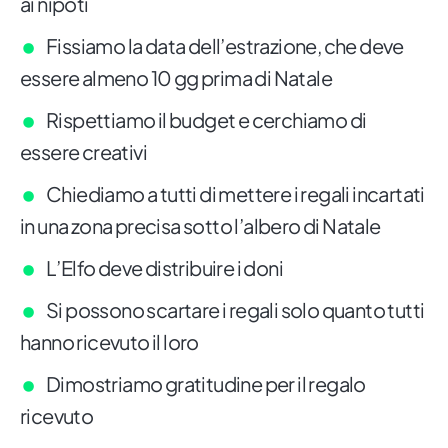
ai nipoti
Fissiamo la data dell’estrazione, che deve
essere almeno 10 gg prima di Natale
Rispettiamo il budget e cerchiamo di
essere creativi
Chiediamo a tutti di mettere i regali incartati
in una zona precisa sotto l’albero di Natale
L’Elfo deve distribuire i doni
Si possono scartare i regali solo quanto tutti
hanno ricevuto il loro
Dimostriamo gratitudine per il regalo
ricevuto